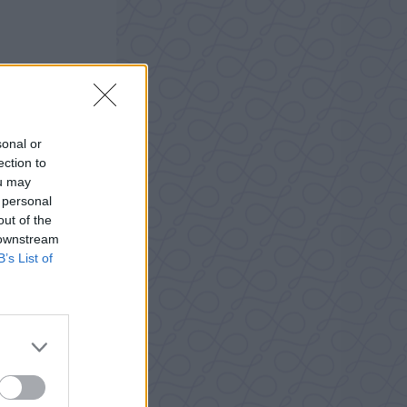
sonal or
ection to
ou may
 personal
out of the
 downstream
B’s List of