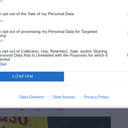
In
o opt-out of the Sale of my Personal Data.
In
to opt-out of processing my Personal Data for Targeted
ing.
In
o opt-out of Collection, Use, Retention, Sale, and/or Sharing
ersonal Data that Is Unrelated with the Purposes for which it
lected.
Out
CONFIRM
Data Deletion
Data Access
Privacy Policy
ll barnen, sen provade jag & Jonathan kyckling
kryddning. Riktigt mumsigt.