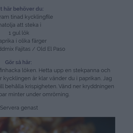
t här behöver du:
ram tinad kycklingfile
atolja att steka i
1 gul lök
aprika i olika färger
ddmix Fajitas / Old El Paso
Gör så här:
 finhacka löken. Hetta upp en stekpanna och
r kycklingen är klar vänder du i paprikan. Jag
 vill behålla krispigheten. Vänd ner kryddningen
 par minter under omrörning.
Servera genast