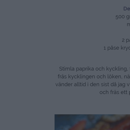
De
500 g
m
2 p
1 påse kry
Stimla paprika och kyckling,
fräs kycklingen och löken, nä
vänder alltid i den sist då jag
och fräs ett