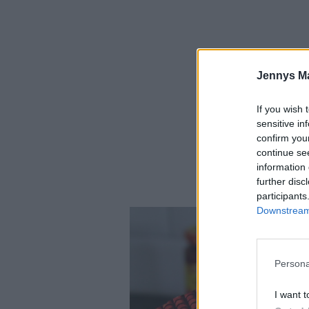
Jennys M
If you wish 
sensitive in
confirm you
continue se
information 
further disc
participants
Downstream 
Persona
I want t