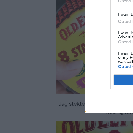
Opted 
I want t
Opted 
I want 
Advertis
Opted 
I want t
of my P
was col
Opted 
Jag stekte vanlig tacofärs ti
med fajitas