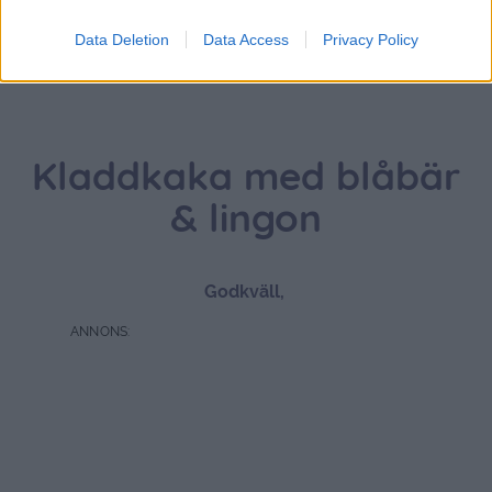
Data Deletion
Data Access
Privacy Policy
Kladdkaka med blåbär
& lingon
Godkväll,