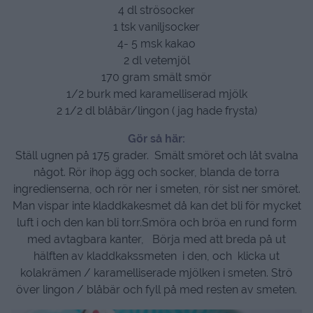
4 dl strösocker
1 tsk vaniljsocker
4- 5 msk kakao
2 dl vetemjöl
170 gram smält smör
1/2 burk med karamelliserad mjölk
2 1/2 dl blåbär/lingon ( jag hade frysta)
Gör så här:
Ställ ugnen på 175 grader. Smält smöret och låt svalna
något. Rör ihop ägg och socker, blanda de torra
ingredienserna, och rör ner i smeten, rör sist ner smöret.
Man vispar inte kladdkakesmet då kan det bli för mycket
luft i och den kan bli torr.Smöra och bröa en rund form
med avtagbara kanter, Börja med att breda på ut
hälften av kladdkakssmeten i den, och klicka ut
kolakrämen / karamelliserade mjölken i smeten. Strö
över lingon / blåbär och fyll på med resten av smeten.