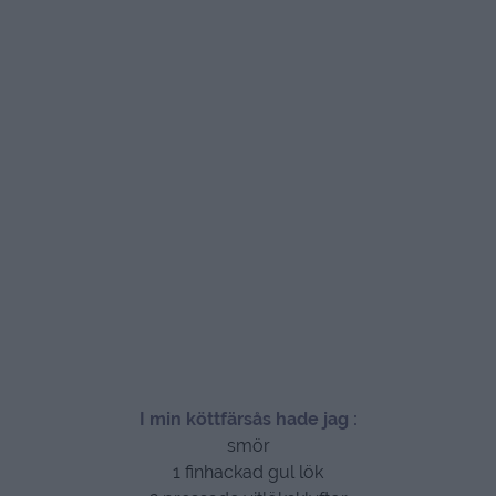
I min köttfärsås hade jag :
smör
1 finhackad gul lök