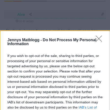
Alva
10 år sedan
Skulle du kunna tipsa om mat/mellanmål som har
hållbara ingredienser? Jag bor på internat och kan då
Jennys Matblogg -
Do Not Process My Personal
bara handla en gång i veckan/varann vecka, vilket
Information
betyder att det jag köper måste hålla länge. Tack för en
super bra matblogg! 🙂
If you wish to opt-out of the sale, sharing to third parties, or
processing of your personal or sensitive information for
Svara
0
targeted advertising by us, please use the below opt-out
section to confirm your selection. Please note that after your
opt-out request is processed you may continue seeing
tantgredelin
interest-based ads based on personal information utilized by
10 år sedan
us or personal information disclosed to third parties prior to
your opt-out. You may separately opt-out of the further
Hej!
disclosure of your personal information by third parties on the
Jag behöver precis som Alva tips. Och jag är galet
IAB’s list of downstream participants. This information may
sugen på thaimat (jämt och alltid) Så gärna mer sådant,
also be disclosed by us to third parties on the
IAB’s List of