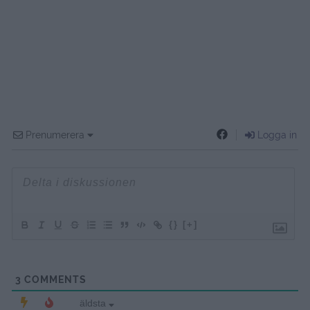
Prenumerera
Logga in
{}
[+]
3
COMMENTS
äldsta