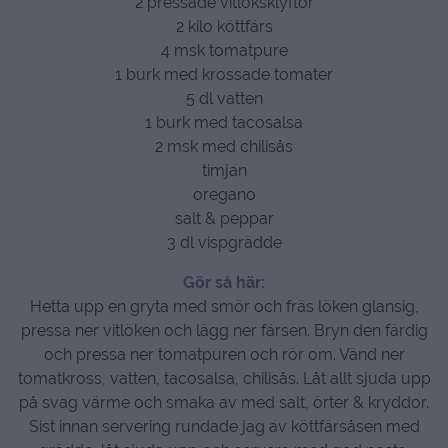
2 pressade vitlöksklyftor
2 kilo köttfärs
4 msk tomatpure
1 burk med krossade tomater
5 dl vatten
1 burk med tacosalsa
2 msk med chilisås
timjan
oregano
salt & peppar
3 dl vispgrädde
Gör så här:
Hetta upp en gryta med smör och fräs löken glansig,
pressa ner vitlöken och lägg ner färsen. Bryn den färdig
och pressa ner tomatpuren och rör om. Vänd ner
tomatkross, vatten, tacosalsa, chilisås. Låt allt sjuda upp
på svag värme och smaka av med salt, örter & kryddor.
Sist innan servering rundade jag av köttfärsåsen med