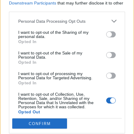
Downstream Participants
that may further disclose it to other
och allra häst god glasnudelsallad!!
third parties.
Till Alva kan jag bara rekommendera morötter,
Personal Data Processing Opt Outs
zucchini, vitkål, broccoli, bönor, ägg, frysta råvaror
som kycklingfilé, räkor är ju bra då kan man lätt ta fram
I want to opt-out of the Sharing of my
personal data.
rätt mängd. Vakuumförpackad färs (alltså ej mald i
Opted In
butik)
I want to opt-out of the Sale of my
Personal Data.
Svara
0
Opted In
I want to opt-out of processing my
Billig matsedel
Personal Data for Targeted Advertising.
10 år sedan
Opted In
[…] Köttfärssås med spagetti […]
I want to opt-out of Collection, Use,
Retention, Sale, and/or Sharing of my
Personal Data that Is Unrelated with the
Svara
0
Purposes for which it was collected.
Opted Out
CONFIRM