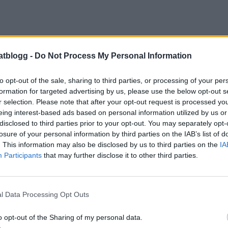
atblogg -
Do Not Process My Personal Information
to opt-out of the sale, sharing to third parties, or processing of your per
formation for targeted advertising by us, please use the below opt-out s
r selection. Please note that after your opt-out request is processed y
eing interest-based ads based on personal information utilized by us or
disclosed to third parties prior to your opt-out. You may separately opt-
losure of your personal information by third parties on the IAB’s list of
. This information may also be disclosed by us to third parties on the
IA
Participants
that may further disclose it to other third parties.
t här behöver du:
4 ägg
4 dl strösocker
l Data Processing Opt Outs
 tsk vaniljsocker
4- 5 msk kakao
o opt-out of the Sharing of my personal data.