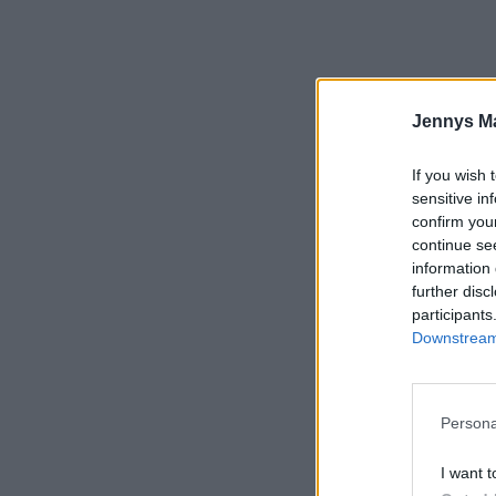
Jennys M
If you wish 
sensitive in
confirm you
continue se
information 
further disc
participants
Downstream 
De
Persona
1
I want t