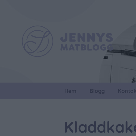
Hem
Blogg
Kontak
Kladdkak