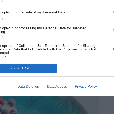
2 dl vetemjöl
In
0 gram smält smör
o opt-out of the Sale of my Personal Data.
med karamelliserad mjölk
In
bär/lingon ( jag hade frysta)
to opt-out of processing my Personal Data for Targeted
ing.
Gör så här:
In
ält smöret och låt svalna något. Rör ihop ägg
o opt-out of Collection, Use, Retention, Sale, and/or Sharing
redienserna, och rör ner i smeten, rör sist ner
ersonal Data that Is Unrelated with the Purposes for which it
lected.
kakesmet då kan det bli för mycket luft i och
Out
röa en rund form med avtagbara kanter, Börja
n av kladdkakssmeten i den, och klicka ut
CONFIRM
 mjölken i smeten. Strö över lingon / blåbär
på med resten av smeten.
Data Deletion
Data Access
Privacy Policy