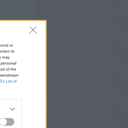
sonal or
ection to
ou may
 personal
out of the
 downstream
B’s List of