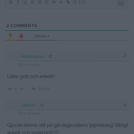
{}
[+]
2
COMMENTS
äldsta
Madeleine
11 år sedan
Låter gott och enkelt!!
Svara
0
Jennie
10 år sedan
Gjorde denna rätt på gårdagkvällens tjejmiddag! Riktigt
enkelt och supergott 🙂