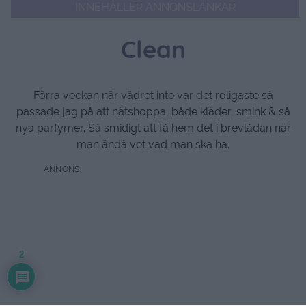
INNEHÅLLER ANNONSLÄNKAR
Clean
Förra veckan när vädret inte var det roligaste så
passade jag på att nätshoppa, både kläder, smink & så
nya parfymer. Så smidigt att få hem det i brevlådan när
man ändå vet vad man ska ha.
2