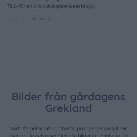
Tack för en bra och inspirerande blogg!
Svara
0
Bilder från gårdagens
Grekland
Vårt internet är inte det bästa, precis som vanligt när
man är ute och reser. Och alla bilder tar evigheter att