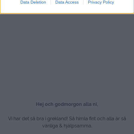
Data Deletion
Data Access
Privacy Policy
Hej och godmorgon alla ni,
Vi har det så bra i grekland! Så himla fint och alla är så
vänliga & hjälpsamma.