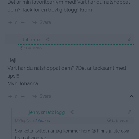
Det är min favoritparfym med! Vart har du nätshoppat
dem? Tack för en trevlig blogg! Kram
Svara
0
Johanna
11 år sedan
Hej!
Vart har du nätshoppat dem? ?Det är tacksamt med
tips!!!
Mvh Johanna
Svara
0
jennysmatblogg
Reply to
Johanna
11 år sedan
Ska kolla kvittot när jag kommer hem 🙂 Finns ju lite olka
bra nätshoppar