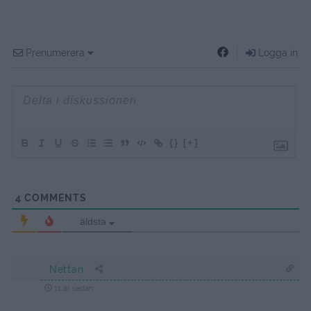
Prenumerera
Logga in
{}
[+]
4
COMMENTS
äldsta
Nettan
11 år sedan