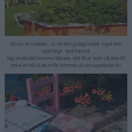
Så hur är hotellet : Jo ett litet gulligt hotell, inget fem
stjärningt , fast fräscht.
Jag skulle lätt komma tillbaka, råd till er som vill åka hit,
boka en bil så att ni får komma ut och upptäcka ön.