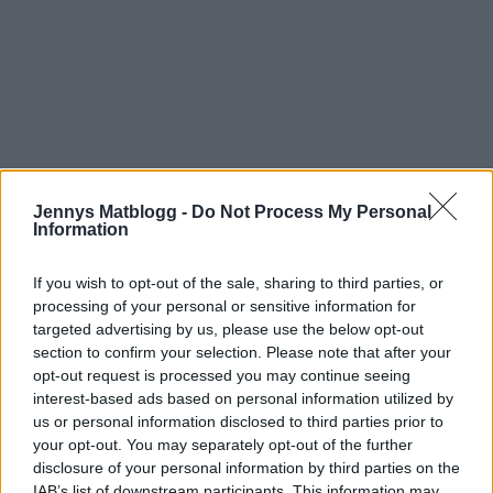
Jennys Matblogg -
Do Not Process My Personal
Information
If you wish to opt-out of the sale, sharing to third parties, or
Köpte dem igår när vi var där en shoppingsväng,
processing of your personal or sensitive information for
targeted advertising by us, please use the below opt-out
de var krispiga och med en rolig twist av dill.
section to confirm your selection. Please note that after your
opt-out request is processed you may continue seeing
interest-based ads based on personal information utilized by
us or personal information disclosed to third parties prior to
your opt-out. You may separately opt-out of the further
disclosure of your personal information by third parties on the
IAB’s list of downstream participants. This information may