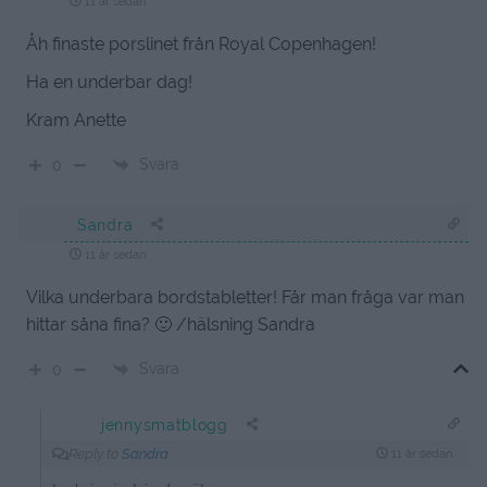
11 år sedan
Åh finaste porslinet från Royal Copenhagen!
Ha en underbar dag!
Kram Anette
Svara
0
Sandra
11 år sedan
Vilka underbara bordstabletter! Får man fråga var man
hittar såna fina? 🙂 /hälsning Sandra
Svara
0
jennysmatblogg
Reply to
Sandra
11 år sedan