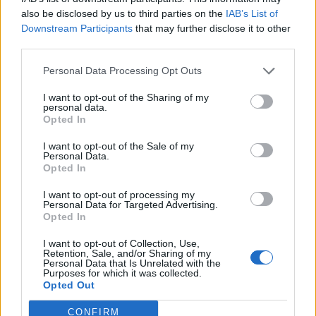
also be disclosed by us to third parties on the
IAB’s List of
Downstream Participants
that may further disclose it to other
third parties.
Personal Data Processing Opt Outs
I want to opt-out of the Sharing of my
personal data.
Opted In
Vill du baka egna knäckebröd är dessa mina favoriter
I want to opt-out of the Sale of my
Klicka här
Personal Data.
Opted In
0
16 JULI, 2015
I want to opt-out of processing my
Personal Data for Targeted Advertising.
Opted In
I want to opt-out of Collection, Use,
Retention, Sale, and/or Sharing of my
Personal Data that Is Unrelated with the
Purposes for which it was collected.
Opted Out
CONFIRM