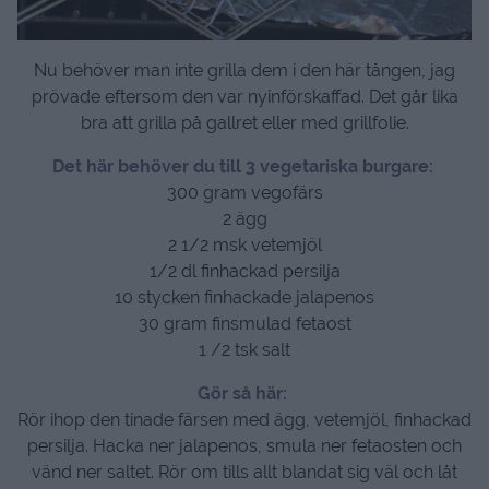
Nu behöver man inte grilla dem i den här tången, jag
prövade eftersom den var nyinförskaffad. Det går lika
bra att grilla på gallret eller med grillfolie.
Det här behöver du till 3 vegetariska burgare:
300 gram vegofärs
2 ägg
2 1/2 msk vetemjöl
1/2 dl finhackad persilja
10 stycken finhackade jalapenos
30 gram finsmulad fetaost
1 /2 tsk salt
Gör så här:
Rör ihop den tinade färsen med ägg, vetemjöl, finhackad
persilja. Hacka ner jalapenos, smula ner fetaosten och
vänd ner saltet. Rör om tills allt blandat sig väl och låt