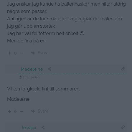
Jag önskar jag kunde ha ballerinaskor men hittar aldrig
några som passar.
Antingen är de för små eller så glappar de i hälen om
jag går upp en storlek.
Jag har väl fel fotform helt enkelt 🙂
Men de fina på er!
Svara
0
Madeleine
11 år sedan
Vilken färgklick, fint till sommaren.
Madeleine
Svara
0
Jessica