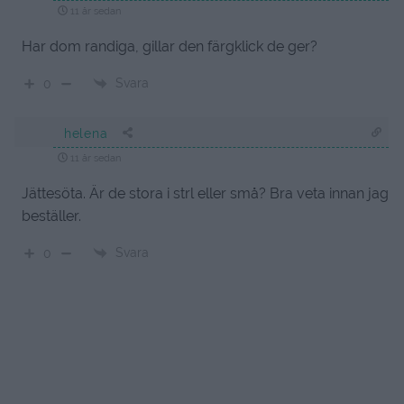
11 år sedan
Har dom randiga, gillar den färgklick de ger?
Svara
0
helena
11 år sedan
Jättesöta. Är de stora i strl eller små? Bra veta innan jag
beställer.
Svara
0