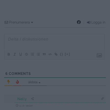
Prenumerera
Logga in
{}
[+]
6
COMMENTS
äldsta
Nelly
11 år sedan