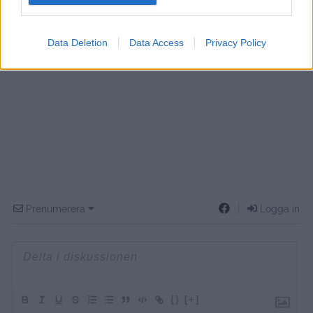
Data Deletion
Data Access
Privacy Policy
Prenumerera
Logga in
{}
[+]