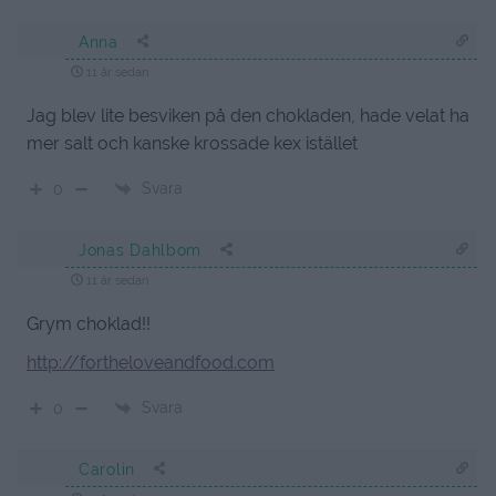
Anna
11 år sedan
Jag blev lite besviken på den chokladen, hade velat ha
mer salt och kanske krossade kex istället
Svara
0
Jonas Dahlbom
11 år sedan
Grym choklad!!
http://fortheloveandfood.com
Svara
0
Carolin