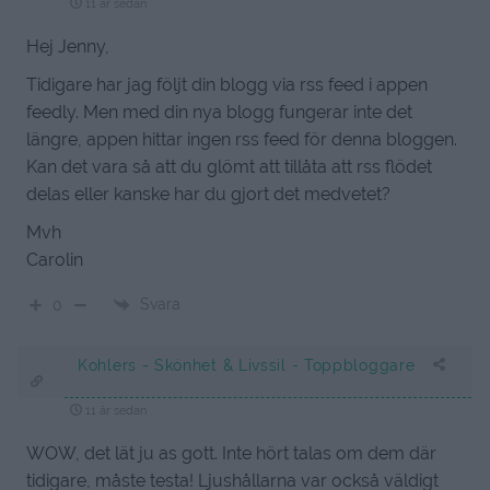
11 år sedan
Hej Jenny,
Tidigare har jag följt din blogg via rss feed i appen
feedly. Men med din nya blogg fungerar inte det
längre, appen hittar ingen rss feed för denna bloggen.
Kan det vara så att du glömt att tillåta att rss flödet
delas eller kanske har du gjort det medvetet?
Mvh
Carolin
Svara
0
Kohlers - Skönhet & Livssil - Toppbloggare
11 år sedan
WOW, det lät ju as gott. Inte hört talas om dem där
tidigare, måste testa! Ljushållarna var också väldigt