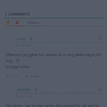
7
COMMENTS
äldsta
Lena
11 år sedan
Eftersom jag gillar tuc-kexen så är nog detta något för
mig…. 🙂
snygga lyktor.
Svara
0
Annette
11 år sedan
Hej Jenny. Jag brukar pinna dina recept för att sen ha