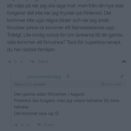
att välja på när jag ska laga mat, men från din nya sida
fungerar det inte när jag trycker på Pinterest. Det
kommer inte upp några bilder och när jag ändå
försöker pinna så kommer ett felmeddelande upp.
Tråkigt. Lite orolig också för om länkarna till din gamla
sida kommer att försvinna? Tack för superbra recept,
du har räddat familjen.
Svara
0
jennysmatblogg
Reply to
Annette
11 år sedan
Den gamla sidan försvinner, i Augusti.
Pinterest ska fungera, men jag vidare befodrar till mina
tekniker.
Det kommer lösa sig 🙂
0
Svara