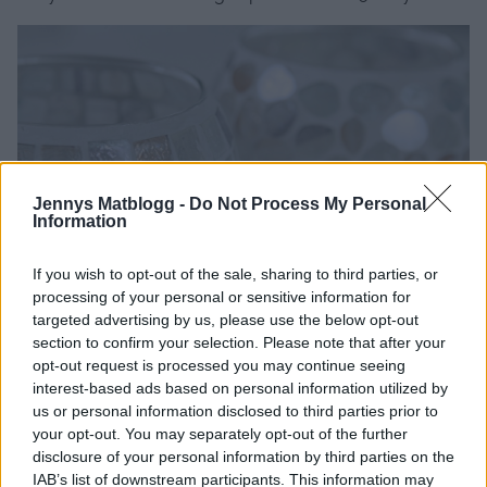
Jennys Matblogg -
Do Not Process My Personal
Information
If you wish to opt-out of the sale, sharing to third parties, or
processing of your personal or sensitive information for
targeted advertising by us, please use the below opt-out
section to confirm your selection. Please note that after your
opt-out request is processed you may continue seeing
Nu plingar ugnen från köket – dags att kolla till fläskfilen,
interest-based ads based on personal information utilized by
blev en ny middagsrätt att pröva idag.
us or personal information disclosed to third parties prior to
your opt-out. You may separately opt-out of the further
Återkommer senare med resultatet.
disclosure of your personal information by third parties on the
IAB’s list of downstream participants. This information may