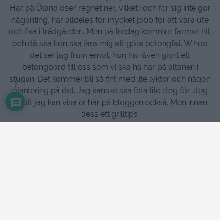
Här på Öland öser regnet ner, vilket i och för sig inte gör
någonting, har alldeles för mycket jobb för att vara ute
och fixa i trädgården. Men på fredag kommer farmor hit,
och då ska hon ska lära mig att göra betongfat. Wihoo
det ser jag fram emot, hon har även gjort ett
betongbord till oss som vi ska ha här på altanen i
stugan. Det kommer bli så fint med lite lyktor och någon
7
plantering på det. Jag kanske ska fota lite steg för steg
så att jag kan visa er här på bloggen också. Men innan
dess ett grilltips: