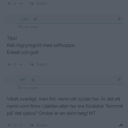
Svara
0
Linn
11 år sedan
Tips!
Kall risgrynsgröt med saftsoppa.
Enkelt och gott
Svara
0
MT
11 år sedan
Vilket ovanligt, men fint, namn din syster har. Är det ett
namn som finns i släkten eller har era föräldrar ”kommit
på” det själva? Önskar er en skön helg! MT
Svara
0