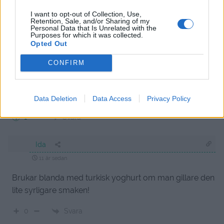
I want to opt-out of Collection, Use,
Bra tips! Tack! : )
Retention, Sale, and/or Sharing of my
Personal Data that Is Unrelated with the
Purposes for which it was collected.
Svara
0
Opted Out
CONFIRM
Jennifer
11 år sedan
Kallas också Ris à la Malta
Data Deletion
Data Access
Privacy Policy
Svara
1
Ida
11 år sedan
Brukar blanda med turkisk yoghurt om man gillare den
lite syrligare smaken!
Svara
0