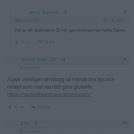
Jenny Warsen
Reply to
MT
11 år sedan
Det är ett släktnamn 🙂 Vår gammelmormor hette Daries
0
Svara
Gluten Free LDN
11 år sedan
Älskar verkligen din blogg så månda bra tips och
recept som man kan lätt göra glutenfri.
https://glutenfreeldn.wordpress.com/
Svara
0
Elin
11 år sedan