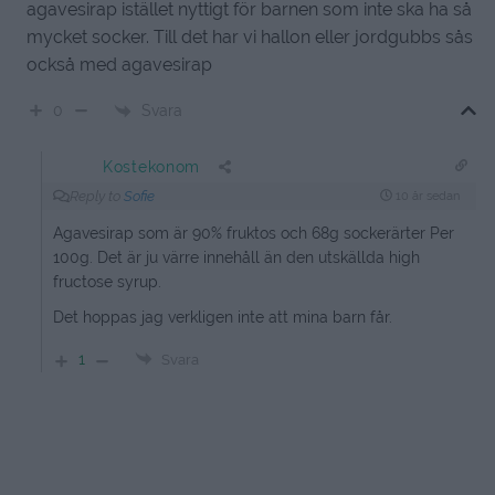
agavesirap istället nyttigt för barnen som inte ska ha så
mycket socker. Till det har vi hallon eller jordgubbs sås
också med agavesirap
Svara
0
Kostekonom
Reply to
Sofie
10 år sedan
Agavesirap som är 90% fruktos och 68g sockerärter Per
100g. Det är ju värre innehåll än den utskällda high
fructose syrup.
Det hoppas jag verkligen inte att mina barn får.
1
Svara