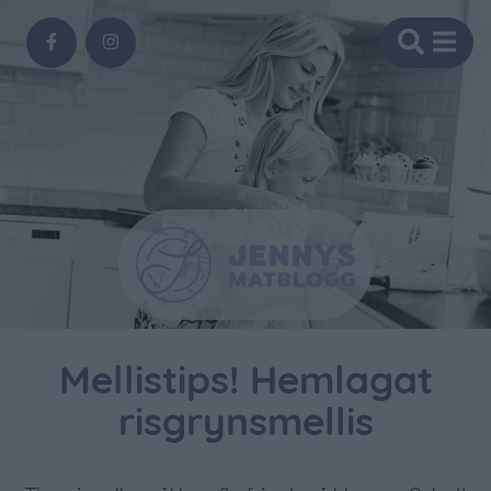
Mellistips! Hemlagat
risgrynsmellis