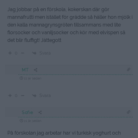
Jag jobbar på en förskola, kokerskan där gör
mannafrutti men istället för grädde så häller hon mjölk i
den kalla mannagrynsgröten tillsammans med lite
florsocker och vaniljsocker och kör med elvispen så
det blir fluffigt! Jättegott
Svara
0
MT
11 år sedan
Svara
0
Sofie
11 år sedan
På förskolan jag arbetar har vi turkisk yoghurt och