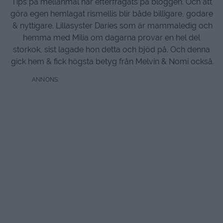
Tips på mellanmål har efterfrågats på bloggen. Och att
göra egen hemlagat rismellis blir både billigare, godare
& nyttigare. Lillasyster Daries som är mammaledig och
hemma med Milia om dagarna provar en hel del
storkok, sist lagade hon detta och bjöd på. Och denna
gick hem & fick högsta betyg från Melvin & Nomi också.