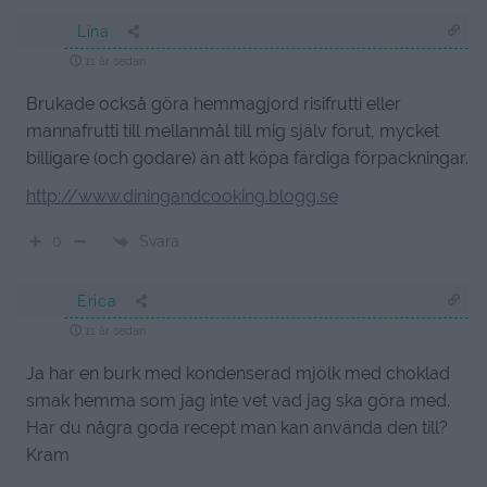
Lina
11 år sedan
Brukade också göra hemmagjord risifrutti eller
mannafrutti till mellanmål till mig själv förut, mycket
billigare (och godare) än att köpa färdiga förpackningar.
http://www.diningandcooking.blogg.se
Svara
0
Erica
11 år sedan
Ja har en burk med kondenserad mjölk med choklad
smak hemma som jag inte vet vad jag ska göra med.
Har du några goda recept man kan använda den till?
Kram