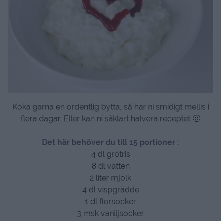
Koka gärna en ordentlig bytta, så har ni smidigt mellis i
flera dagar. Eller kan ni såklart halvera receptet 🙂
Det här behöver du till 15 portioner :
4 dl grötris
8 dl vatten
2 liter mjölk
4 dl vispgrädde
1 dl florsocker
3 msk vaniljsocker