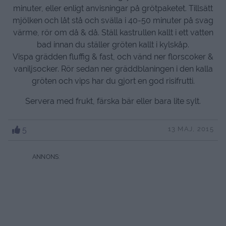
minuter, eller enligt anvisningar på grötpaketet. Tillsätt
mjölken och låt stå och svälla i 40-50 minuter på svag
värme, rör om då & då. Ställ kastrullen kallt i ett vatten
bad innan du ställer gröten kallt i kylskåp.
Vispa grädden fluffig & fast, och vänd ner florscoker &
vaniljsocker. Rör sedan ner gräddblaningen i den kalla
gröten och vips har du gjort en god risifrutti.
Servera med frukt, färska bär eller bara lite sylt.
5
13 MAJ, 2015