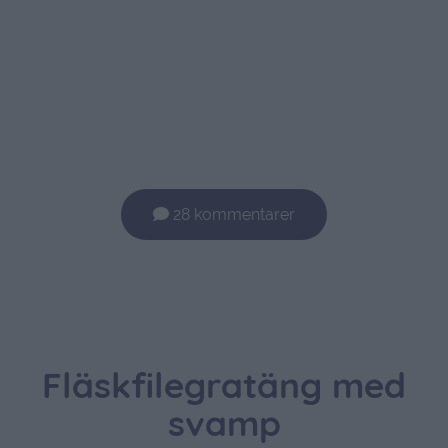
28 kommentarer
Fläskfilegratäng med
svamp