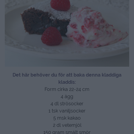
Det här behöver du för att baka denna kladdiga
kladdis:
Form cirka 22-24 cm
4 ägg
4 dl strösocker
1 tsk vaniljsocker
5 msk kakao
2 dl vetemjöl
150 gram smält smör