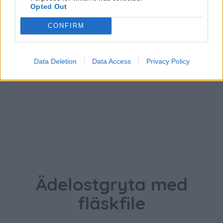
Tänkte att jag skulle ha ett tryffeltäcke över den här
Opted Out
kladdkakan. Vad tror du om marabou apelsinkrokant??
Apelsin, lakrits och choklad kan det bli en bra kombo?
CONFIRM
🙂
Svara
0
Data Deletion
Data Access
Privacy Policy
Ädelostgryta med
fläskfile