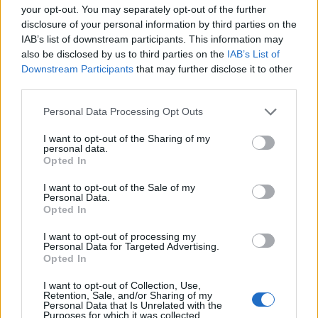
your opt-out. You may separately opt-out of the further
disclosure of your personal information by third parties on the
Petra
IAB’s list of downstream participants. This information may
11 år sedan
also be disclosed by us to third parties on the
IAB’s List of
Downstream Participants
that may further disclose it to other
Rör du ihop socker och ägg också eller vispar du det
third parties.
Svara
0
Personal Data Processing Opt Outs
I want to opt-out of the Sharing of my
Jenny Warsen
personal data.
Opted In
Reply to
Petra
11 år sedan
Rör ihop… Vispar man så kommer ibland för mkt luft in i
I want to opt-out of the Sale of my
Personal Data.
smeten vilket gör den torr.
Opted In
0
Svara
I want to opt-out of processing my
Personal Data for Targeted Advertising.
Opted In
Frida
I want to opt-out of Collection, Use,
10 år sedan
Retention, Sale, and/or Sharing of my
Personal Data that Is Unrelated with the
Purposes for which it was collected.