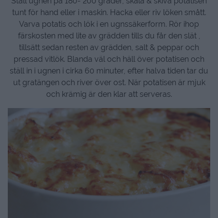
Ställ ugnen på 180- 200 grader, skala & skiva potatisen
tunt för hand eller i maskin. Hacka eller riv löken smått.
Varva potatis och lök i en ugnssäkerform. Rör ihop
färskosten med lite av grädden tills du får den slät ,
tillsätt sedan resten av grädden, salt & peppar och
pressad vitlök. Blanda väl och häll över potatisen och
ställ in i ugnen i cirka 60 minuter, efter halva tiden tar du
ut gratängen och river över ost. När potatisen är mjuk
och krämig är den klar att serveras.