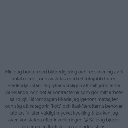
Min dag börjar med bildredigering och renskrivning av X
antal recept, och avslutas med ett fotojobb för en
klädkedja i stan. Jag gillar verkligen att mitt jobb är så
varierande, och det är kontrasterna som gör mitt arbete
så roligt. Häromdagen kikade jag igenom matsajten
och såg att kategorin ”kött” och fläskfilerätterna behöver
utökas. Vi äter väldigt mycket kyckling & lax kan jag
även konstatera efter inventeringen 🙂 Så idag bjuder
jag er på en fläskfile i en god ädelostsås.