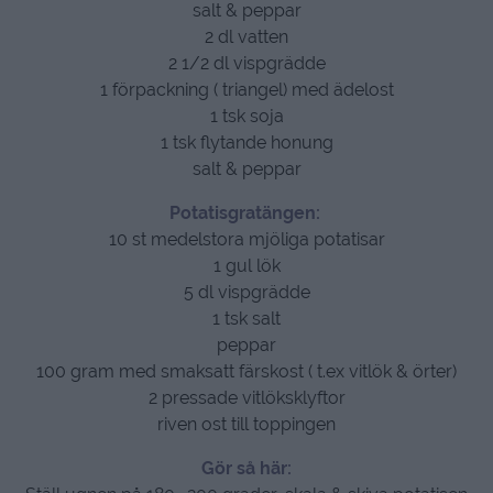
salt & peppar
2 dl vatten
2 1/2 dl vispgrädde
1 förpackning ( triangel) med ädelost
1 tsk soja
1 tsk flytande honung
salt & peppar
Potatisgratängen:
10 st medelstora mjöliga potatisar
1 gul lök
5 dl vispgrädde
1 tsk salt
peppar
100 gram med smaksatt färskost ( t.ex vitlök & örter)
2 pressade vitlöksklyftor
riven ost till toppingen
Gör så här: