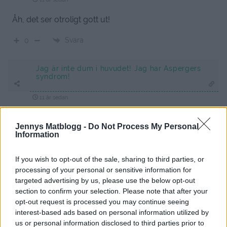
Åh, det ser otroligt gott ut!
Svara
0
Jag är inte dum i huvudet! Jag har Aspergers
syndrom!
11 år sedan
mumms
Jennys Matblogg -
Do Not Process My Personal
Information
Svara
0
If you wish to opt-out of the sale, sharing to third parties, or
Maja
processing of your personal or sensitive information for
targeted advertising by us, please use the below opt-out
11 år sedan
section to confirm your selection. Please note that after your
Gud vad gott!:)
opt-out request is processed you may continue seeing
interest-based ads based on personal information utilized by
Svara
0
us or personal information disclosed to third parties prior to