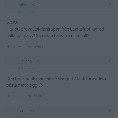
Mian
11 år sedan
WOW!
Har du provat lakritssirapen från Lakritsfabriken att
hälla på glass? Ska man ha varm eller kall?
Svara
0
Helena
11 år sedan
Den här kladdkakan låter kalasgod :)Tack för världens
bästa matblogg 🙂
Svara
0
lena
11 år sedan