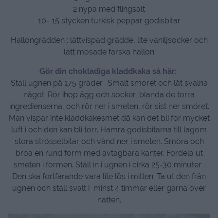
2 nypa med flingsalt
10- 15 stycken turkisk peppar godisbitar
Hallongrädden : lättvispad grädde, lite vaniljsocker och
lätt mosade färska hallon
Gör din chokladiga kladdkaka så här:
Ställ ugnen på 175 grader. Smält smöret och låt svalna
något. Rör ihop ägg och socker, blanda de torra
ingredienserna, och rör ner i smeten, rör sist ner smöret.
Man vispar inte kladdkakesmet då kan det bli för mycket
luft i och den kan bli torr. Hamra godisbitarna till lagom
stora strösselbitar och vänd ner i smeten. Smöra och
bröa en rund form med avtagbara kanter. Fördela ut
smeten i formen. Ställ in i ugnen i cirka 25-30 minuter .
Den ska fortfarande vara lite lös i mitten. Ta ut den från
ugnen och ställ svalt i minst 4 timmar eller gärna över
natten.