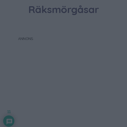
Räksmörgåsar
11