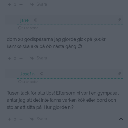
Svara
0
jane
11 år sedan
dom 20 godispåsarna jag gjorde gick på 300kr
kanske ska åka på öb nästa gång 😉
Svara
0
Josefin
11 år sedan
Tusen tack för alla tips! Eftersom ni var i en gympasal
antar jag att det inte fanns varken kök eller bord och
stolar att sitta på. Hur gjorde ni?
Svara
0