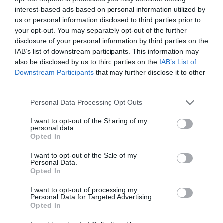
Hej på er!
interest-based ads based on personal information utilized by
us or personal information disclosed to third parties prior to
Om ni gillar godis men vill leva lite hälsosammare kan
your opt-out. You may separately opt-out of the further
jag verkligen rekommendera Ec-Go! Bag
disclosure of your personal information by third parties on the
Nyttigt och ekologiskt godis i brevlådan! Typ som raw
IAB’s list of downstream participants. This information may
also be disclosed by us to third parties on the
IAB’s List of
bars, ekorrens ekologiska godis, renée voltaire godis
Downstream Participants
that may further disclose it to other
och snacks. Kolla länken nedanför 🙂
third parties.
http://www.ecgo.se
Personal Data Processing Opt Outs
Svara
0
I want to opt-out of the Sharing of my
personal data.
Opted In
Åsa
I want to opt-out of the Sale of my
11 år sedan
Personal Data.
Opted In
Hej och tack för en superbra blogg. Jag har fått så
många bra tips genom dig, både vad det gäller mat
I want to opt-out of processing my
Personal Data for Targeted Advertising.
och inredning. Så kul att du skriver vart du köper saker
Opted In
och ännu roligare att det inte är i dyra affärer du