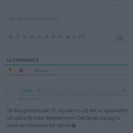
{}
[+]
11
COMMENTS
äldsta
Lotte
11 år sedan
Så fina godisstrutar 🙂 Jag kan tro att det va uppskattat
att själva få måla fiskedammen! Det tipset ska jag ta
med när min bebis blir större 😀