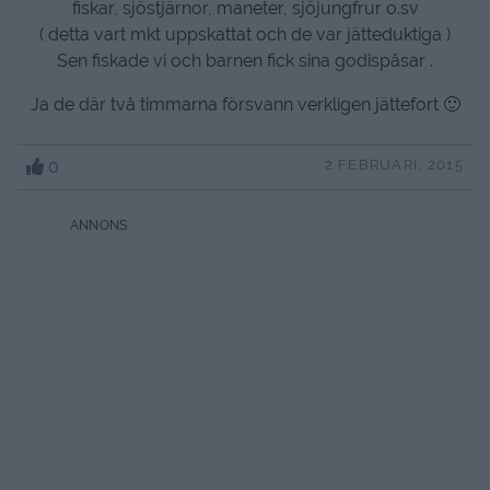
fiskar, sjöstjärnor, maneter, sjöjungfrur o.sv
( detta vart mkt uppskattat och de var jätteduktiga )
Sen fiskade vi och barnen fick sina godispåsar .
Ja de där två timmarna försvann verkligen jättefort 🙂
0
2 FEBRUARI, 2015