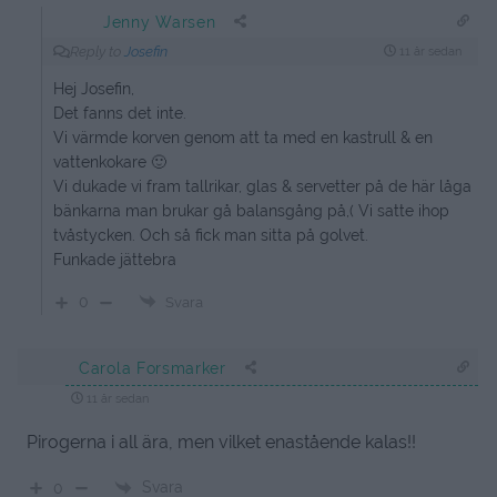
Jenny Warsen
Reply to
Josefin
11 år sedan
Hej Josefin,
Det fanns det inte.
Vi värmde korven genom att ta med en kastrull & en
vattenkokare 🙂
Vi dukade vi fram tallrikar, glas & servetter på de här låga
bänkarna man brukar gå balansgång på,( Vi satte ihop
tvåstycken. Och så fick man sitta på golvet.
Funkade jättebra
0
Svara
Carola Forsmarker
11 år sedan
Pirogerna i all ära, men vilket enastående kalas!!
Svara
0