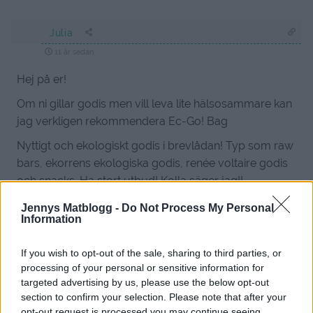
Julia
11 år sedan
Hej på er!
Om ni gillar godis men vill leva lite hälsosammare kan
jag verkligen rekommendera Ec-Go! Bag
Nyttigt och ekologiskt godis i brevlådan! Typ som raw
bars, ekorrens ekologiska godis, renée voltaire godis
och snacks. Ha stort utbud! Kolla säger jag!!
http://www.ecgo.se
Jennys Matblogg -
Do Not Process My Personal
Information
Svara
0
If you wish to opt-out of the sale, sharing to third parties, or
processing of your personal or sensitive information for
Julia
targeted advertising by us, please use the below opt-out
11 år sedan
section to confirm your selection. Please note that after your
opt-out request is processed you may continue seeing