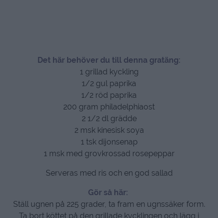
Det här behöver du till denna gratäng:
1 grillad kyckling
1/2 gul paprika
1/2 röd paprika
200 gram philadelphiaost
2 1/2 dl grädde
2 msk kinesisk soya
1 tsk dijonsenap
1 msk med grovkrossad rosepeppar
Serveras med ris och en god sallad
Gör så här:
Ställ ugnen på 225 grader, ta fram en ugnssäker form.
Ta bort köttet på den grillade kycklingen och lägg i