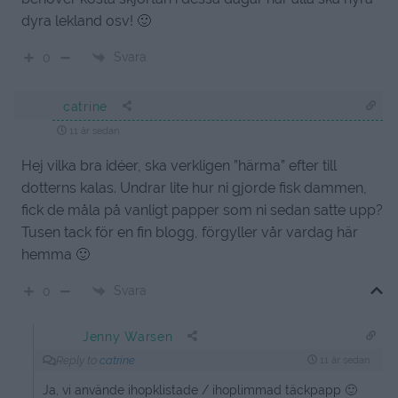
dyra lekland osv! 🙂
Svara
0
catrine
11 år sedan
Hej vilka bra idéer, ska verkligen ”härma” efter till
dotterns kalas. Undrar lite hur ni gjorde fisk dammen,
fick de måla på vanligt papper som ni sedan satte upp?
Tusen tack för en fin blogg, förgyller vår vardag här
hemma 🙂
Svara
0
Jenny Warsen
Reply to
catrine
11 år sedan
Ja, vi använde ihopklistade / ihoplimmad täckpapp 🙂