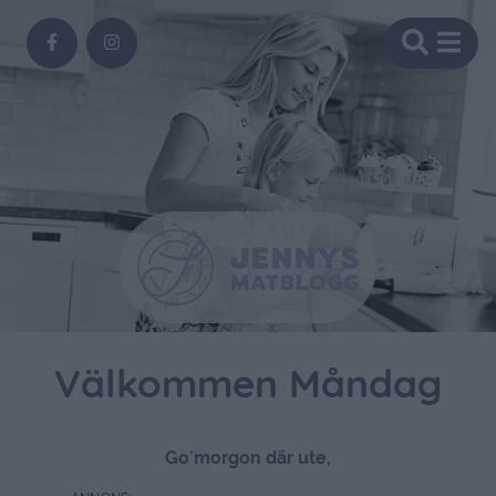
Välkommen Måndag
Go´morgon där ute,