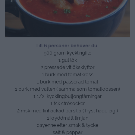
Till 6 personer behöver du:
900 gram kycklingfile
1 gul lök
2 pressade vitlöksklyftor
1 burk med tomatkross
1 burk med passerad tomat
1 burk med vatten ( samma som tomatkrossen)
1 1/2 kycklingbuljongtärningar
1 tsk strösocker
2 msk med finhackad persilja ( fryst hade jag )
1 kryddmått timjan
cayenne efter smak & tycke
salt & peppar