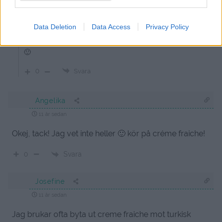
Nejdå – det gör du rätt i. Ibland får jag över 100 olika
kommentarer per dag, då kan jag missa någon.
Data Deletion
Data Access
Privacy Policy
Jag tror mer på creme fraiche i denna maträtten….Kan
man ha den yougurten i varm mat, tror inte?
🙂
0
Svara
Angelika
11 år sedan
Okej, tack! Jag vet inte heller 🙂 kör på créme fraiche!
Svara
0
Josefine
11 år sedan
Jag brukar ofta byta ut creme fraiche mot turkisk