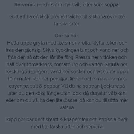
Serveras:
med ris om man vill, eller som soppa.
Gott att ha en klick creme fraiche till & klippa över lite
färska örter.
Gör så här:
Hetta uppe gryta med lite smör / olja, klyfta löken och
fräs den glansig. Skiva kycklingen tunt och vänd ner och
fräs den så att den får lite färg. Pressa ner vitlöken och
häll över tomatkross, tomatpure och vatten. Smula ner
kycklingbuljongen , vänd ner socker och låt sjuda upp i
10 minuter. Rör ner persiljan timjan och smaka av med
cayenne, salt & peppar. Vill du ha soppan tjockare så
låter du den koka länge utan lock, då dunstar vätskan,
eller om du vill ha den lite lösare, då kan du tillsätta mer
vätska.
klipp ner baconet smått & knaperstek det, strössla över
med lite färska örter och servera.