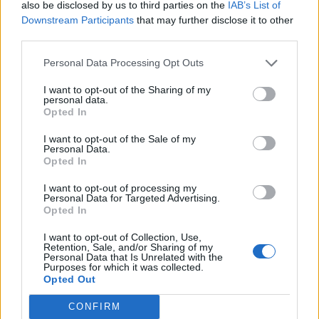
also be disclosed by us to third parties on the
IAB’s List of
http://nouw.com/emelieoberg
Downstream Participants
that may further disclose it to other
third parties.
Svara
0
Personal Data Processing Opt Outs
Angelika
I want to opt-out of the Sharing of my
personal data.
11 år sedan
Opted In
Hej, vet inte om du får meddelande på ngt vis om man
I want to opt-out of the Sale of my
Personal Data.
kommenterat ett gammalt inlägg, jag har iaf
Opted In
kommenterat på herrgårdskycklingen och undrar om
du testat eller vet om det går att använda turkisk
I want to opt-out of processing my
Personal Data for Targeted Advertising.
youghurt istället för créme fraiche..?! 🙂 ursäkta om jag
Opted In
jagar dig :/
I want to opt-out of Collection, Use,
Retention, Sale, and/or Sharing of my
Svara
0
Personal Data that Is Unrelated with the
Purposes for which it was collected.
Opted Out
Jenny Warsen
CONFIRM
Reply to
Angelika
11 år sedan