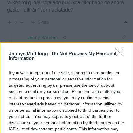
Vilken rolig idé! Betalade ni vuxna eller hade de andra
gäster ”utifrån” som betalade?
Svara
0
Jenny Warsen
Reply to
Karin
11 år sedan
Jennys Matblogg -
Do Not Process My Personal
Eleverna bjöd in föräldrar & syskon Och vi betalade för
Information
maten 🙂
If you wish to opt-out of the sale, sharing to third parties, or
0
Svara
processing of your personal or sensitive information for
targeted advertising by us, please use the below opt-out
Emelie
section to confirm your selection. Please note that after your
opt-out request is processed you may continue seeing
11 år sedan
interest-based ads based on personal information utilized by
us or personal information disclosed to third parties prior to
Sugen på att veta hur det är att leva som
your opt-out. You may separately opt-out of the further
Svenskadopterad eller intresserad av att lära dig nya
disclosure of your personal information by third parties on the
coola sminkhacks eller bara få dig ett gott skratt?
IAB’s list of downstream participants. This information may
Då är du välkommen till min blogg