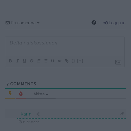
Prenumerera
Logga in
{}
[+]
7
COMMENTS
äldsta
Karin
11 år sedan