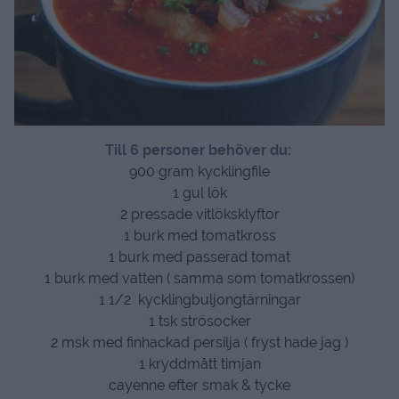
Till 6 personer behöver du:
900 gram kycklingfile
1 gul lök
2 pressade vitlöksklyftor
1 burk med tomatkross
1 burk med passerad tomat
1 burk med vatten ( samma som tomatkrossen)
1 1/2 kycklingbuljongtärningar
1 tsk strösocker
2 msk med finhackad persilja ( fryst hade jag )
1 kryddmått timjan
cayenne efter smak & tycke