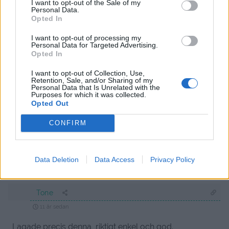
I want to opt-out of the Sale of my
Personal Data.
Opted In
Kim Andersson
I want to opt-out of processing my
11 år sedan
Personal Data for Targeted Advertising.
Opted In
Soppan ser god ut
I want to opt-out of Collection, Use,
Retention, Sale, and/or Sharing of my
Svara
0
Personal Data that Is Unrelated with the
Purposes for which it was collected.
Opted Out
matmedmera
CONFIRM
11 år sedan
Ser så underbart ut Jenny!
Data Deletion
Data Access
Privacy Policy
Svara
0
Tone
11 år sedan
Lagade precis denna, riktigt enkel och god.