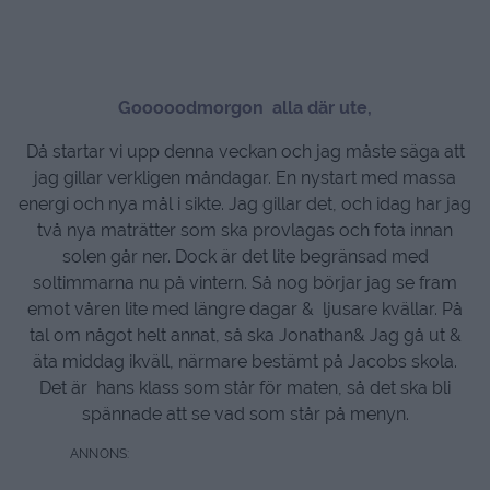
Gooooodmorgon alla där ute,
Då startar vi upp denna veckan och jag måste säga att
jag gillar verkligen måndagar. En nystart med massa
energi och nya mål i sikte. Jag gillar det, och idag har jag
två nya maträtter som ska provlagas och fota innan
solen går ner. Dock är det lite begränsad med
soltimmarna nu på vintern. Så nog börjar jag se fram
emot våren lite med längre dagar & ljusare kvällar. På
tal om något helt annat, så ska Jonathan& Jag gå ut &
äta middag ikväll, närmare bestämt på Jacobs skola.
Det är hans klass som står för maten, så det ska bli
spännade att se vad som står på menyn.