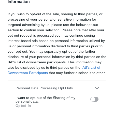
Information
Tiina
If you wish to opt-out of the sale, sharing to third parties, or
processing of your personal or sensitive information for
11 år sedan
targeted advertising by us, please use the below opt-out
Hej Jenny! Kanske du har ett bra förslag till vad jag kan
section to confirm your selection. Please note that after your
laga för soppa/gryta när vi ska ha ca 50 pers på
opt-out request is processed you may continue seeing
interest-based ads based on personal information utilized by
middag! Något som går att förbereda dagen före och
us or personal information disclosed to third parties prior to
bara värma upp samma dag!
your opt-out. You may separately opt-out of the further
Tack för en inspirerande blogg 🙂
disclosure of your personal information by third parties on the
IAB’s list of downstream participants. This information may
Svara
0
also be disclosed by us to third parties on the
IAB’s List of
Downstream Participants
that may further disclose it to other
third parties.
Fru Boholm
11 år sedan
Personal Data Processing Opt Outs
Gott! Här hemma blir det en härlig potatis- och
I want to opt-out of the Sharing of my
personal data.
purjolökssoppa i kväll.
Opted In
Svara
0