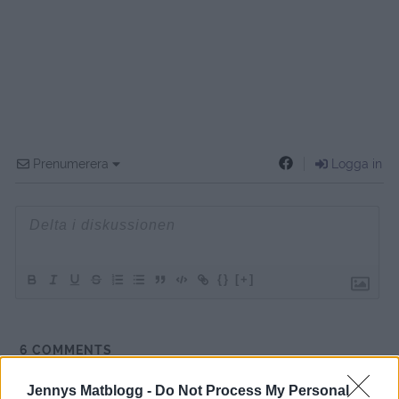
Prenumerera
Logga in
{}
[+]
6
COMMENTS
äldsta
Jennys Matblogg -
Do Not Process My Personal