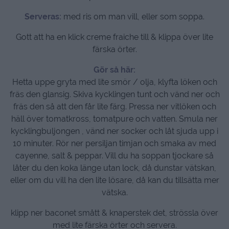
Serveras:
med ris om man vill, eller som soppa.
Gott att ha en klick creme fraiche till & klippa över lite
färska örter.
Gör så här:
Hetta uppe gryta med lite smör / olja, klyfta löken och
fräs den glansig. Skiva kycklingen tunt och vänd ner och
fräs den så att den får lite färg. Pressa ner vitlöken och
häll över tomatkross, tomatpure och vatten. Smula ner
kycklingbuljongen , vänd ner socker och låt sjuda upp i
10 minuter. Rör ner persiljan timjan och smaka av med
cayenne, salt & peppar. Vill du ha soppan tjockare så
låter du den koka länge utan lock, då dunstar vätskan,
eller om du vill ha den lite lösare, då kan du tillsätta mer
vätska.
klipp ner baconet smått & knaperstek det, strössla över
med lite färska örter och servera.