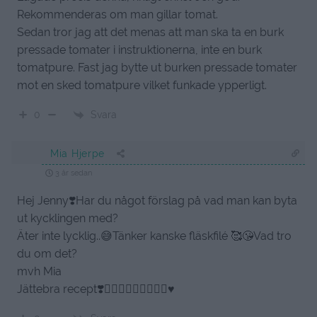
Rekommenderas om man gillar tomat.
Sedan tror jag att det menas att man ska ta en burk
pressade tomater i instruktionerna, inte en burk
tomatpure. Fast jag bytte ut burken pressade tomater
mot en sked tomatpure vilket funkade ypperligt.
Svara
0
Mia Hjerpe
3 år sedan
Hej Jenny❣️Har du något förslag på vad man kan byta
ut kycklingen med?
Äter inte lycklig..😅Tänker kanske fläskfilé 🥰😘Vad tro
du om det?
mvh Mia
Jättebra recept❣️👌🏼👏🏼👏🏼👏🏼😅♥️