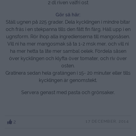
2 dl riven valfri ost
Gör så här:
Ställ ugnen på 225 grader. Dela kycklingen i mindre bitar
och fräs i en stekpanna tills den fått fin färg. Häll upp i en
ugnsform. Rör ihop alla ingredienserna till mangosåsen.
Vill ni ha mer mangosmak så ta 1-2 msk mer, och vill ni
ha mer hetta ta lite mer sambal oelek. Fördela såsen
över kycklingen och klyfta över tomater, och riv över
osten.
Gratinera sedan hela gratängen i 15- 20 minuter eller tills
kycklingen är genomstekt.
Servera genast med pasta och grönsaker.
2
17 DECEMBER, 2014