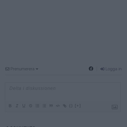
Prenumerera
Logga in
{}
[+]