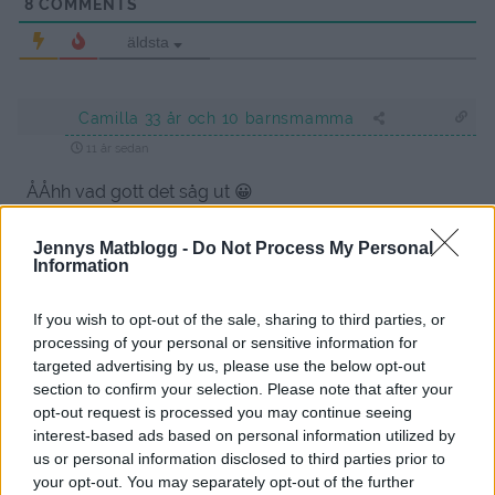
8
COMMENTS
äldsta
Camilla 33 år och 10 barnsmamma
11 år sedan
ÅÅhh vad gott det såg ut 😀
Mvh Camilla
Jennys Matblogg -
Do Not Process My Personal
Information
Svara
0
If you wish to opt-out of the sale, sharing to third parties, or
Kattis
processing of your personal or sensitive information for
11 år sedan
targeted advertising by us, please use the below opt-out
section to confirm your selection. Please note that after your
Idag gjorde jag denna sjukt goda Kyckling med chili-
opt-out request is processed you may continue seeing
mangochutney….. som serverades tillsammans med ris
interest-based ads based on personal information utilized by
och broccoli ….. <3 Tack för receptet Jenny!
us or personal information disclosed to third parties prior to
your opt-out. You may separately opt-out of the further