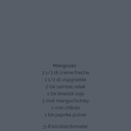
Mangosås:
2 1/2 dl creme fraiche
1 1/2 dl vispgrädde
2 tsk sambal oelek
1 tsk kinesisk soja
3 msk mangochutney
1 msk chilisås
1 tsk paprika pulver
5-8 körsbärstomater