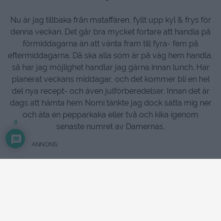
Nu är jag tillbaka från mataffären, fyllt upp kyl & frys för
denna veckan. Det går bra mycket fortare att handla på
förmiddagarna än att vänta fram till fyra- fem på
eftermiddagarna. Då ska alla som är på väg hem handla,
så har jag möjlighet handlar jag gärna innan lunch. Har
planerat veckans middagar, och det kommer bli en hel
del nya recept- och även julförberedelser. Innan det är
dags att hämta hem Nomi tänkte jag dock sätta mig ner
och äta en pepparkaka eller två och kika igenom
8
senaste numret av Damernas.