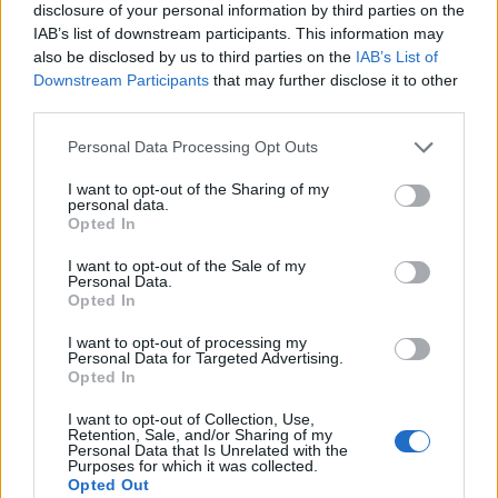
Svara
0
disclosure of your personal information by third parties on the
IAB’s list of downstream participants. This information may
also be disclosed by us to third parties on the
IAB’s List of
Jenny Warsen
Downstream Participants
that may further disclose it to other
Reply to
Kattis
11 år sedan
third parties.
😀
Personal Data Processing Opt Outs
0
Svara
I want to opt-out of the Sharing of my
personal data.
Opted In
therese
I want to opt-out of the Sale of my
11 år sedan
Personal Data.
Opted In
En riktig fullträff, supergott!!
I want to opt-out of processing my
Personal Data for Targeted Advertising.
Svara
0
Opted In
I want to opt-out of Collection, Use,
Elisabeth
Retention, Sale, and/or Sharing of my
Personal Data that Is Unrelated with the
11 år sedan
Purposes for which it was collected.
Opted Out
Himmelsk!