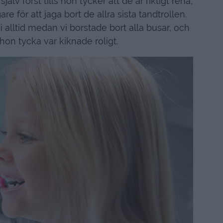
älv först tills hon tycker att de är riktigt rena,
re för att jaga bort de allra sista tandtrollen.
 alltid medan vi borstade bort alla busar, och
hon tycka var kiknade roligt.