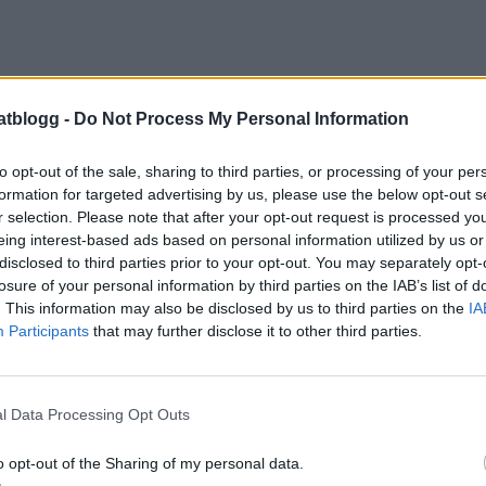
atblogg -
Do Not Process My Personal Information
to opt-out of the sale, sharing to third parties, or processing of your per
formation for targeted advertising by us, please use the below opt-out s
r selection. Please note that after your opt-out request is processed y
eing interest-based ads based on personal information utilized by us or
disclosed to third parties prior to your opt-out. You may separately opt-
losure of your personal information by third parties on the IAB’s list of
. This information may also be disclosed by us to third parties on the
IA
Participants
that may further disclose it to other third parties.
en får välja sina egna tandborstar & tandkräm på
l Data Processing Opt Outs
affären
alde Nomi rosa med fina bilder på.
o opt-out of the Sharing of my personal data.