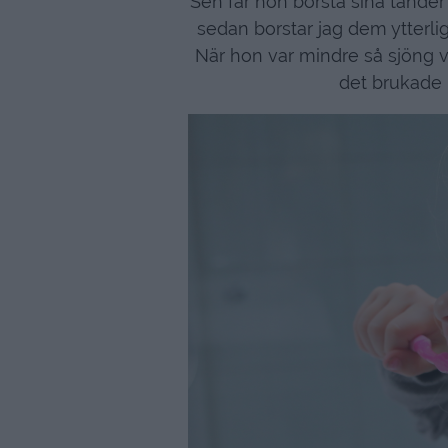
Sen får hon borsta sina tänder sj
sedan borstar jag dem ytterliga
När hon var mindre så sjöng vi
det brukade 