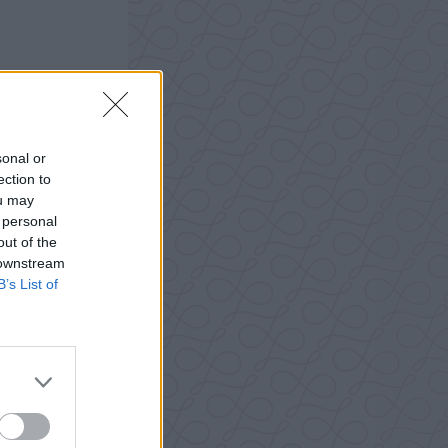
sonal or
ection to
ou may
 personal
out of the
 downstream
B’s List of