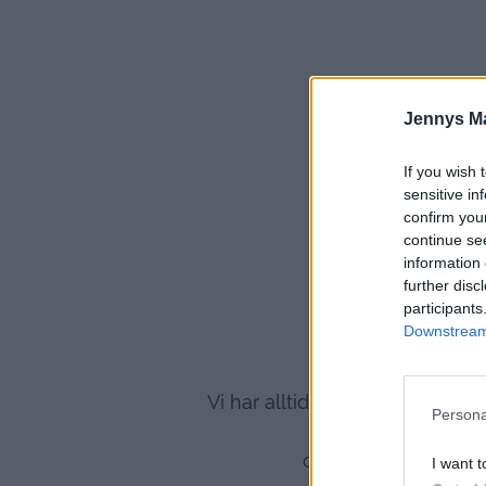
Jennys M
If you wish 
sensitive in
confirm you
continue se
information 
further disc
participants
Downstream 
Vi har alltid gjort så att barn
Persona
och denna gången v
I want t