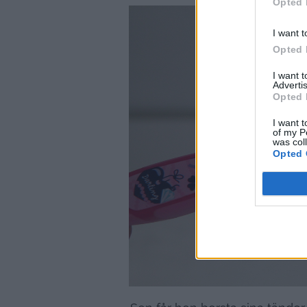
Opted 
I want t
Opted 
I want 
Advertis
Opted 
I want t
of my P
was col
Opted 