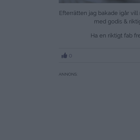
Efterrätten jag bakade igår vill
med godis & rikti
Ha en riktigt fab f
0