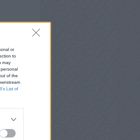
sonal or
ection to
ou may
 personal
out of the
 downstream
B’s List of