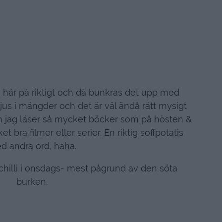
n här på riktigt och då bunkras det upp med
ljus i mängder och det är väl ändå rätt mysigt
an jag läser så mycket böcker som på hösten &
et bra filmer eller serier. En riktig soffpotatis
d andra ord, haha.
å chilli i onsdags- mest pågrund av den söta
burken.