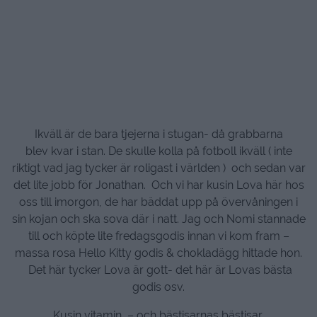
Ikväll är de bara tjejerna i stugan- då grabbarna
blev kvar i stan. De skulle kolla på fotboll ikväll ( inte
riktigt vad jag tycker är roligast i världen ) och sedan var
det lite jobb för Jonathan. Och vi har kusin Lova här hos
oss till imorgon, de har bäddat upp på övervåningen i
sin kojan och ska sova där i natt. Jag och Nomi stannade
till och köpte lite fredagsgodis innan vi kom fram –
massa rosa Hello Kitty godis & chokladägg hittade hon.
Det här tycker Lova är gott- det här är Lovas bästa
godis osv.
Kusin vitamin – och bästisarnas bästisar.