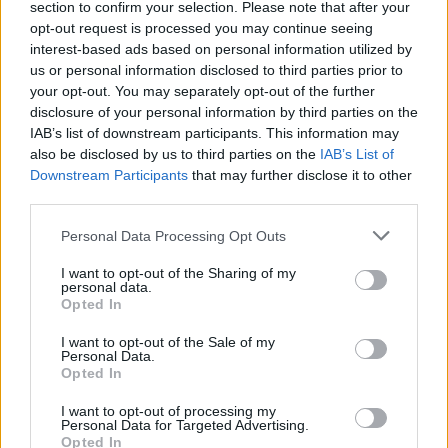
section to confirm your selection. Please note that after your
opt-out request is processed you may continue seeing
interest-based ads based on personal information utilized by
Fyllda Pollycookies
us or personal information disclosed to third parties prior to
your opt-out. You may separately opt-out of the further
disclosure of your personal information by third parties on the
Dessa är en variant på marshmallowskakorna jag
IAB’s list of downstream participants. This information may
bloggade om för lite sedan – dessa är bara
mycket
also be disclosed by us to third parties on the
IAB’s List of
Downstream Participants
that may further disclose it to other
godare
. För Pollyn ger mer smak blir segare, plus att
third parties.
den inte rinner iväg som den tidigare nämnda. Så med
facit i hand, strunta i marschmallowsen och kör på
Personal Data Processing Opt Outs
Pollyn istället. Och min egna favorit är nog
Dumlecookiesen
jag provade fram- kul att se att ni är
I want to opt-out of the Sharing of my
personal data.
så många på instagram som prövat.
Opted In
I want to opt-out of the Sale of my
Personal Data.
Opted In
I want to opt-out of processing my
Personal Data for Targeted Advertising.
Opted In