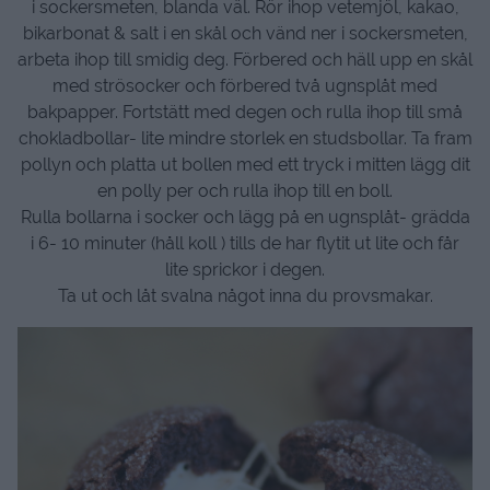
i sockersmeten, blanda väl. Rör ihop vetemjöl, kakao,
bikarbonat & salt i en skål och vänd ner i sockersmeten,
arbeta ihop till smidig deg. Förbered och häll upp en skål
med strösocker och förbered två ugnsplåt med
bakpapper. Fortstätt med degen och rulla ihop till små
chokladbollar- lite mindre storlek en studsbollar. Ta fram
pollyn och platta ut bollen med ett tryck i mitten lägg dit
en polly per och rulla ihop till en boll.
Rulla bollarna i socker och lägg på en ugnsplåt- grädda
i 6- 10 minuter (håll koll ) tills de har flytit ut lite och får
lite sprickor i degen.
Ta ut och låt svalna något inna du provsmakar.