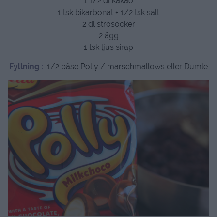
1 1/2 dl kakao
1 tsk bikarbonat + 1/2 tsk salt
2 dl strösocker
2 ägg
1 tsk ljus sirap
Fyllning :
1/2 påse Polly / marschmallows eller Dumle