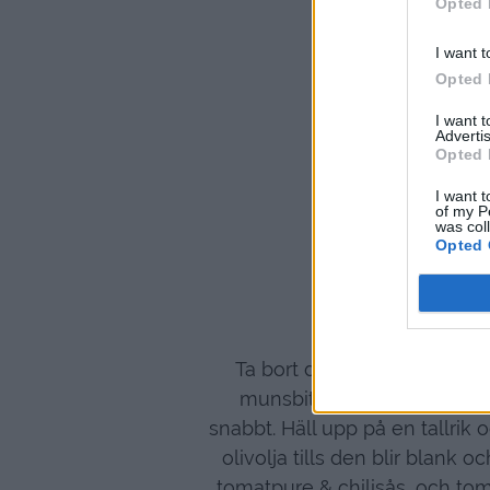
Opted 
2 fin
I want t
Opted 
2 burka
I want 
Advertis
Opted 
1/2 tsk 
I want t
of my P
was col
Opted 
Toppa med b
Ta bort den yttre kanten på
munsbitar, Hetta upp en st
snabbt. Häll upp på en tallrik
olivolja tills den blir blank
tomatpure & chilisås, och to