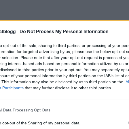
atblogg -
Do Not Process My Personal Information
to opt-out of the sale, sharing to third parties, or processing of your per
formation for targeted advertising by us, please use the below opt-out s
r selection. Please note that after your opt-out request is processed y
eing interest-based ads based on personal information utilized by us or
disclosed to third parties prior to your opt-out. You may separately opt-
höver du till 6 personer :
losure of your personal information by third parties on the IAB’s list of
n ljus fiberpasta: Penne
. This information may also be disclosed by us to third parties on the
IA
 gram med kassler
Participants
that may further disclose it to other third parties.
1 zucchihi
olivolja
l Data Processing Opt Outs
 tomat / pastasåsen :
olivolja
o opt-out of the Sharing of my personal data.