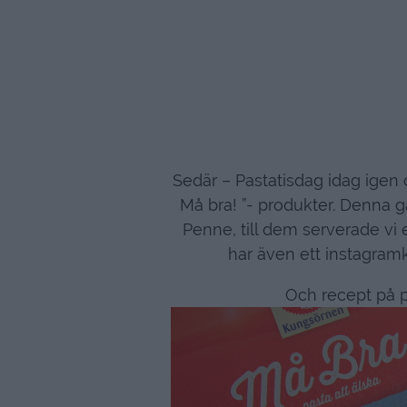
Sedär – Pastatisdag idag ige
Må bra! ”- produkter. Denna gå
Penne, till dem serverade v
har även ett instagram
Och recept på p