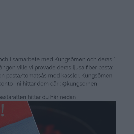
n och i samarbete med Kungsörnen och deras ”
ngen ville vi provade deras ljusa fiber pasta:
i en pasta/tomatsås med kassler. Kungsörnen
konto- ni hittar dem där : @kungsornen
astarätten hittar du här nedan :