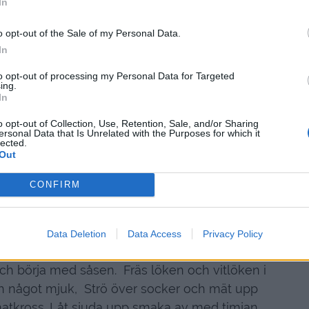
1 finriven gullök
In
hackade vitlöksklyftor
o opt-out of the Sale of my Personal Data.
1 tsk socker
In
r med krossade tomater
to opt-out of processing my Personal Data for Targeted
2 msk chilisås
ing.
2 msk tomatpure
In
torkad timjan / rosmarin
o opt-out of Collection, Use, Retention, Sale, and/or Sharing
1/2 tsk salt
ersonal Data that Is Unrelated with the Purposes for which it
lected.
svartpeppar
Out
asilika och smulad fetaost
CONFIRM
Gör så här:
 kasslern, och tärna zucchinin i lagom stora
Data Deletion
Data Access
Privacy Policy
ekpanna med olivolja och fräs dem två lite
 och börja med såsen. Fräs löken och vitlöken i
 och något mjuk, Strö över socker och mät upp
matkross. Låt sjuda upp smaka av med timjan,