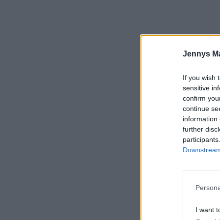
Jennys M
If you wish 
sensitive in
confirm you
continue se
information 
Det här be
further disc
Kungsörne
participants
700
Downstream 
Persona
Till
I want t