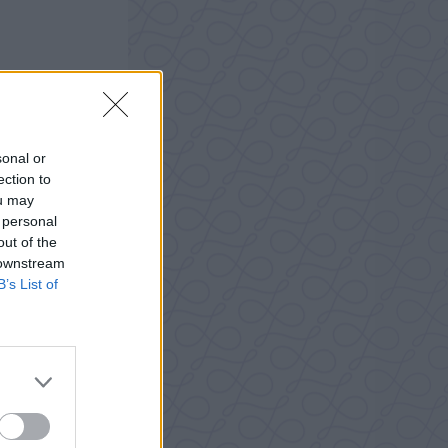
sonal or
ection to
ou may
 personal
out of the
 downstream
B’s List of