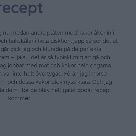
recept
äng nu medan andra plåten med kakor åker in i
ch bakskålar i hela diskhon, japp så ser det ut
 igår gick jag och klurade på de perfekta
ram – jaja … det är så typiskt mig att gå och
 jag jobbar med mat och kakor hela dagarna.
 var inte helt övertygad. Förän jag imorse
n- och dessa kakor blev nyss klara. Och jag
lla dem, för de blev helt galet goda- recept
kommer.