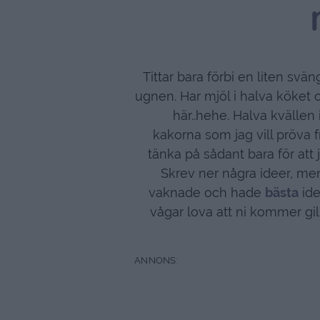
Tittar bara förbi en liten sv
ugnen. Har mjöl i halva köket o
här..hehe. Halva kvällen
kakorna som jag vill pröva f
tänka på sådant bara för att
Skrev ner några ideer, men
vaknade och hade
bästa
ide
vågar lova att ni kommer gi