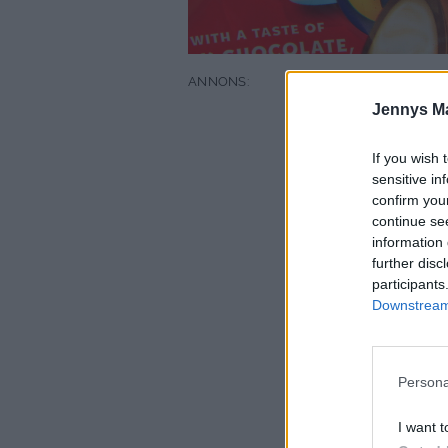
Jennys M
If you wish 
sensitive in
confirm you
continue se
information 
further disc
participants
Downstream 
Persona
I want t