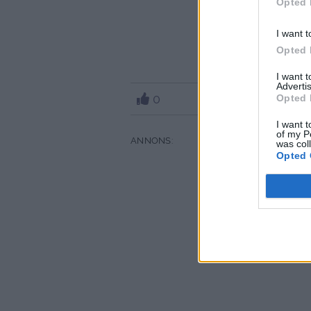
Opted 
Hepp d
I want t
Opted 
I want 
Advertis
0
Opted 
I want t
of my P
was col
Opted 