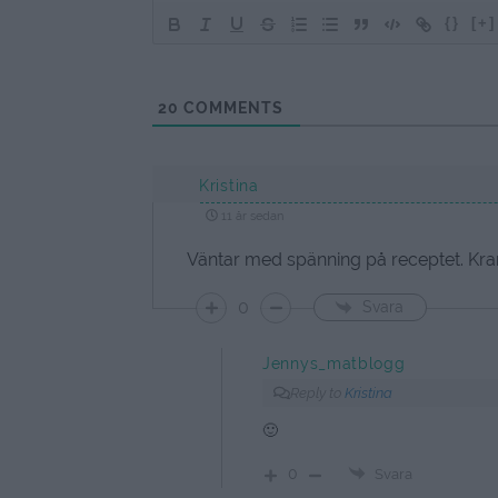
{}
[+]
20
COMMENTS
Kristina
11 år sedan
Väntar med spänning på receptet. Kra
0
Svara
Jennys_matblogg
Reply to
Kristina
🙂
0
Svara