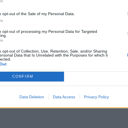
In
ags att sanera köket!
o opt-out of the Sale of my Personal Data.
In
Hörs snart
to opt-out of processing my Personal Data for Targeted
ing.
2 SEPTEMBER, 2014
In
o opt-out of Collection, Use, Retention, Sale, and/or Sharing
ersonal Data that Is Unrelated with the Purposes for which it
lected.
Out
CONFIRM
Data Deletion
Data Access
Privacy Policy