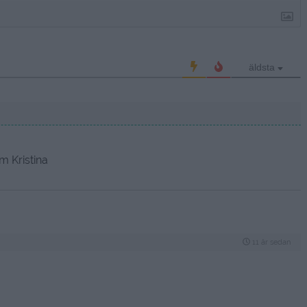
äldsta
m Kristina
11 år sedan