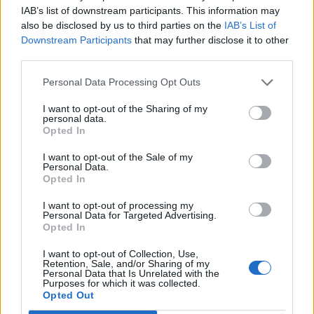
IAB’s list of downstream participants. This information may
also be disclosed by us to third parties on the
IAB’s List of
Downstream Participants
that may further disclose it to other
third parties.
Personal Data Processing Opt Outs
I want to opt-out of the Sharing of my
personal data.
Opted In
I want to opt-out of the Sale of my
Personal Data.
Opted In
Nu ska jag stänga ner datorn för en stund och sätta mig
I want to opt-out of processing my
på altanen med kvällsolen –
Personal Data for Targeted Advertising.
Opted In
Ha en underbar lördag- och vi hörs snart igen.
I want to opt-out of Collection, Use,
Tjingeling.
Retention, Sale, and/or Sharing of my
Personal Data that Is Unrelated with the
Purposes for which it was collected.
Opted Out
0
26 JULI, 2014