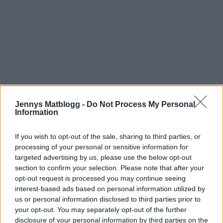
Jennys Matblogg -
Do Not Process My Personal
Information
Mätta och belåtna så har vi fixat lite här i trädgården och
If you wish to opt-out of the sale, sharing to third parties, or
processing of your personal or sensitive information for
jar har vattnat tomatplantorna och såg att jag hade
targeted advertising by us, please use the below opt-out
massa röda tomater.*wwwiiiieeee* så roligt , och så
section to confirm your selection. Please note that after your
mycket godare det är med hemodlat än de tomaterna i
opt-out request is processed you may continue seeing
affär. Ett växthus om några år står på önskelistan –
interest-based ads based on personal information utilized by
guuud så roligt att få odla lite mer grönsaker själv.
us or personal information disclosed to third parties prior to
your opt-out. You may separately opt-out of the further
disclosure of your personal information by third parties on the