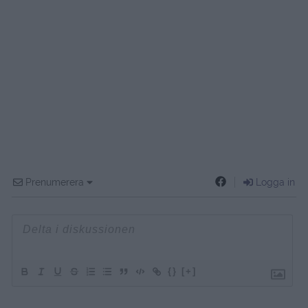
Prenumerera
Logga in
{}
[+]