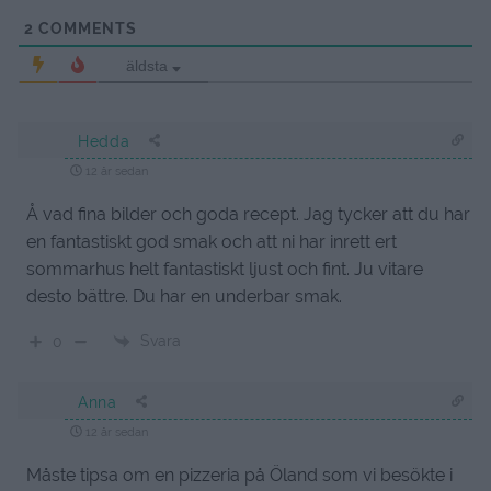
2
COMMENTS
äldsta
Hedda
12 år sedan
Å vad fina bilder och goda recept. Jag tycker att du har
en fantastiskt god smak och att ni har inrett ert
sommarhus helt fantastiskt ljust och fint. Ju vitare
desto bättre. Du har en underbar smak.
Svara
0
Anna
12 år sedan
Måste tipsa om en pizzeria på Öland som vi besökte i