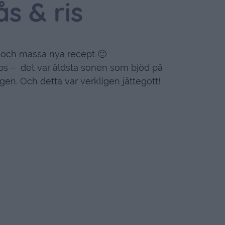
ås & ris
och massa nya recept 🙂
bs – det var äldsta sonen som bjöd på
en. Och detta var verkligen jättegott!