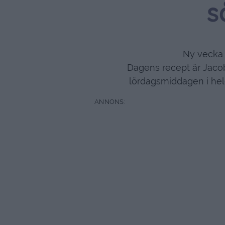
s
Ny vecka 
Dagens recept är Jaco
lördagsmiddagen i helg