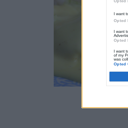
Opted 
I want t
Opted 
I want 
Advertis
Opted 
I want t
of my P
was col
Opted 
Det här b
1 