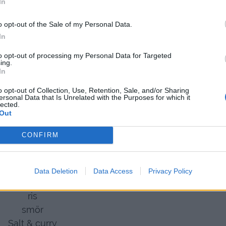
In
o opt-out of the Sale of my Personal Data.
In
to opt-out of processing my Personal Data for Targeted
ing.
In
o opt-out of Collection, Use, Retention, Sale, and/or Sharing
ersonal Data that Is Unrelated with the Purposes for which it
lected.
Out
CONFIRM
ehöver du till 6 personer
Data Deletion
Data Access
Privacy Policy
kilo kycklingfileer
ris
smör
Salt & curry