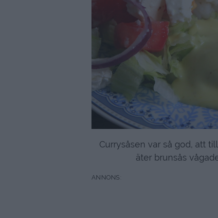
Currysåsen var så god, att t
äter brunsås vågad