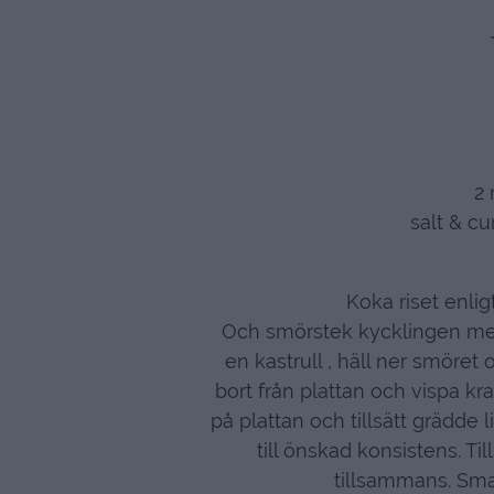
2 
salt & c
Koka riset enli
Och smörstek kycklingen med l
en kastrull , häll ner smöret o
bort från plattan och vispa kraf
på plattan och tillsätt grädde l
till önskad konsistens. Ti
tillsammans. Sma