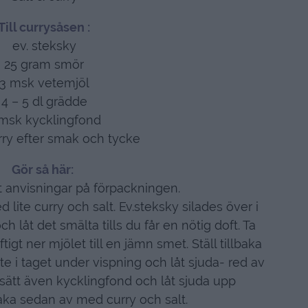
Till currysåsen :
ev. steksky
25 gram smör
3 msk vetemjöl
4 – 5 dl grädde
msk kycklingfond
urry efter smak och tycke
Gör så här:
gt anvisningar på förpackningen.
ite curry och salt. Ev.steksky silades över i
ch låt det smälta tills du får en nötig doft. Ta
tigt ner mjölet till en jämn smet. Ställ tillbaka
ite i taget under vispning och låt sjuda- red av
llsätt även kycklingfond och låt sjuda upp
ka sedan av med curry och salt.