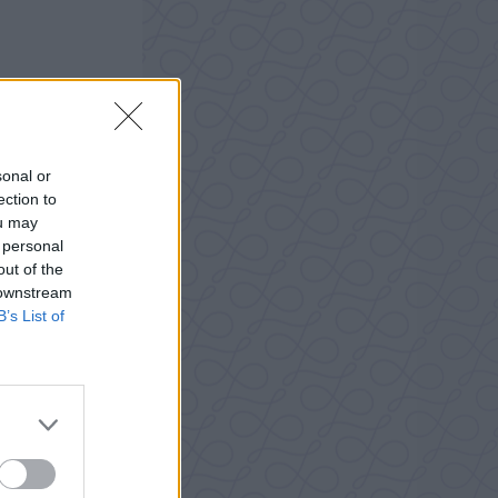
sonal or
ection to
ou may
 personal
out of the
 downstream
B’s List of