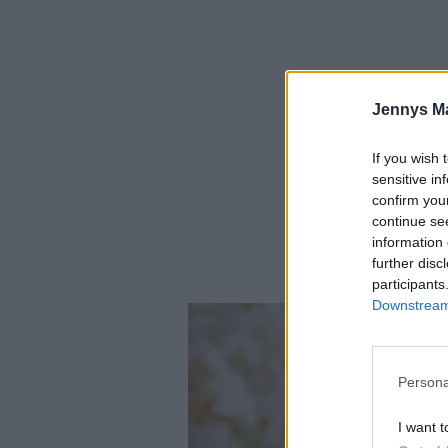
Jennys M
If you wish 
sensitive in
confirm you
continue se
information 
further disc
participants
Downstream 
Persona
I want t