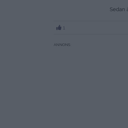
Sedan är
1