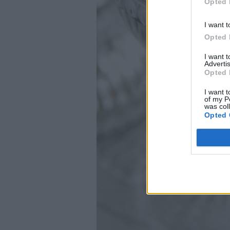
Opted 
I want t
Opted 
I want 
Advertis
Opted 
I want t
of my P
was col
Opted 