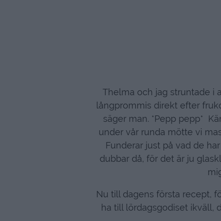
Thelma och jag struntade i a
långprommis direkt efter fruko
säger man. *Pepp pepp* Kändes
under vår runda mötte vi mas
Funderar just på vad de har
dubbar då, för det är ju glask
mig
Nu till dagens första recept, 
ha till lördagsgodiset ikväl