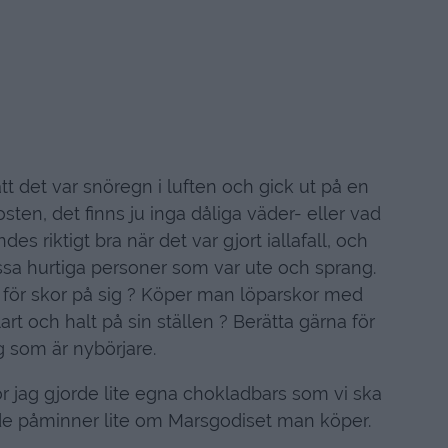
tt det var snöregn i luften och gick ut på en
sten, det finns ju inga dåliga väder- eller vad
 riktigt bra när det var gjort iallafall, och
sa hurtiga personer som var ute och sprang.
 för skor på sig ? Köper man löparskor med
lart och halt på sin ställen ? Berätta gärna för
 som är nybörjare.
för jag gjorde lite egna chokladbars som vi ska
l, de påminner lite om Marsgodiset man köper.