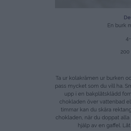
De
En burk 
4-
200
Ta ur kolakrämen ur burken och 
pass mycket som du vill ha. Sm
upp i en bakplåtsklädd form 
chokladen över vattenbad elle
timmar kan du skära rektan
chokladen, när du doppat alla
hjälp av en gaffel. Låt