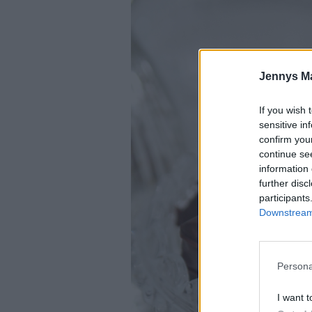
Jennys M
If you wish 
sensitive in
confirm you
continue se
information 
further disc
participants
Downstream 
Persona
I want t