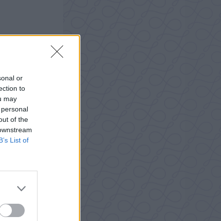
sonal or
ection to
ou may
 personal
out of the
 downstream
B’s List of