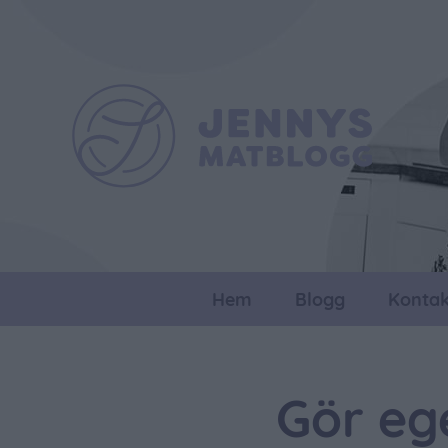
Hem
Blogg
Kontak
Gör eg