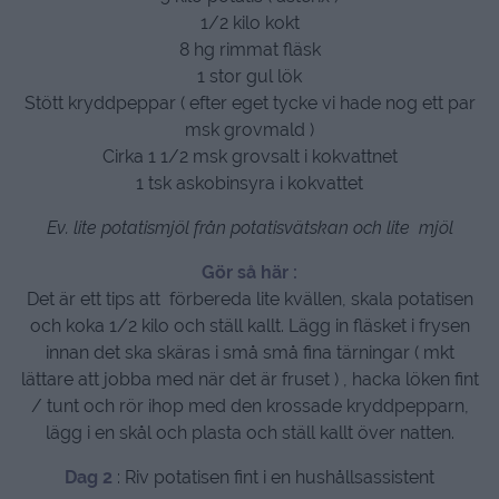
1/2 kilo kokt
8 hg rimmat fläsk
1 stor gul lök
Stött kryddpeppar ( efter eget tycke vi hade nog ett par
msk grovmald )
Cirka 1 1/2 msk grovsalt i kokvattnet
1 tsk askobinsyra i kokvattet
Ev. lite potatismjöl från potatisvätskan och lite mjöl
Gör så här :
Det är ett tips att förbereda lite kvällen, skala potatisen
och koka 1/2 kilo och ställ kallt. Lägg in fläsket i frysen
innan det ska skäras i små små fina tärningar ( mkt
lättare att jobba med när det är fruset ) , hacka löken fint
/ tunt och rör ihop med den krossade kryddpepparn,
lägg i en skål och plasta och ställ kallt över natten.
Dag 2
: Riv potatisen fint i en hushållsassistent