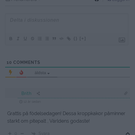
{}
[+]
10
COMMENTS
äldsta
Brith
12 år sedan
Grattis på födelsedagen! Dessa kroppkakor påminner
starkt om pitepalt , Världens godaste!
Svara
0