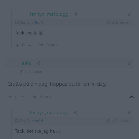
Jennys_matblogg
Reply to
Brith
12 år sedan
Tack snälla 🙂
0
Svara
al68
12 år sedan
Grattis på din dag, hoppas du får en fin dag
Svara
0
Jennys_matblogg
Reply to
al68
12 år sedan
Tack, det ska jag ha <3