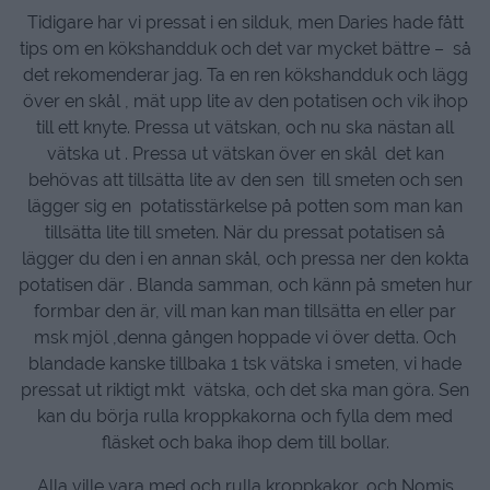
Tidigare har vi pressat i en silduk, men Daries hade fått
tips om en kökshandduk och det var mycket bättre – så
det rekomenderar jag. Ta en ren kökshandduk och lägg
över en skål , mät upp lite av den potatisen och vik ihop
till ett knyte. Pressa ut vätskan, och nu ska nästan all
vätska ut . Pressa ut vätskan över en skål det kan
behövas att tillsätta lite av den sen till smeten och sen
lägger sig en potatisstärkelse på potten som man kan
tillsätta lite till smeten. När du pressat potatisen så
lägger du den i en annan skål, och pressa ner den kokta
potatisen där . Blanda samman, och känn på smeten hur
formbar den är, vill man kan man tillsätta en eller par
msk mjöl ,denna gången hoppade vi över detta. Och
blandade kanske tillbaka 1 tsk vätska i smeten, vi hade
pressat ut riktigt mkt vätska, och det ska man göra. Sen
kan du börja rulla kroppkakorna och fylla dem med
fläsket och baka ihop dem till bollar.
Alla ville vara med och rulla kroppkakor, och Nomis