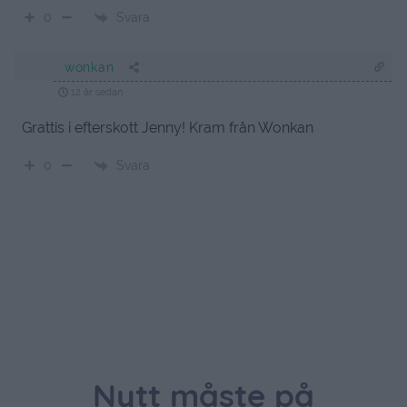
Svara
0
wonkan
12 år sedan
Grattis i efterskott Jenny! Kram från Wonkan
Svara
0
Nytt måste på