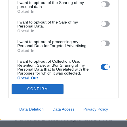
I want to opt-out of the Sharing of my
personal data.
Opted In
I want to opt-out of the Sale of my
Personal Data.
Opted In
I want to opt-out of processing my
Personal Data for Targeted Advertising.
Opted In
I want to opt-out of Collection, Use,
Retention, Sale, and/or Sharing of my
Personal Data that Is Unrelated with the
Purposes for which it was collected.
Opted Out
CONFIRM
Vi dubblade grundreceptet och fick ut cirka 60
kroppkakor, och oj vad vi åt. Jacob ”vann nästan” med
Data Deletion
Data Access
Privacy Policy
sina sju kroppkakor,
innan Jonathan bestämde sig för att äta sin 8:e.