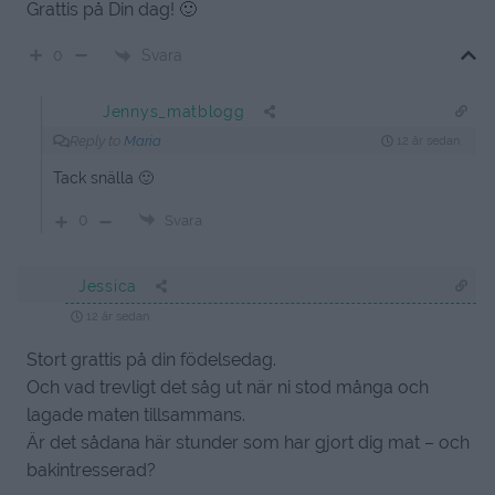
Grattis på Din dag! 🙂
Svara
0
Jennys_matblogg
Reply to
Maria
12 år sedan
Tack snälla 🙂
0
Svara
Jessica
12 år sedan
Stort grattis på din födelsedag.
Och vad trevligt det såg ut när ni stod många och
lagade maten tillsammans.
Är det sådana här stunder som har gjort dig mat – och
bakintresserad?