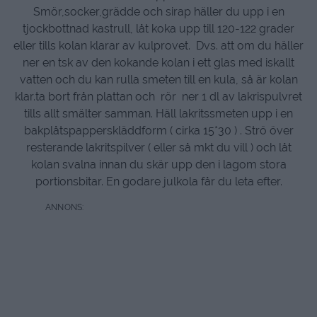
Smör,socker,grädde och sirap häller du upp i en
tjockbottnad kastrull, låt koka upp till 120-122 grader
eller tills kolan klarar av kulprovet. Dvs. att om du häller
ner en tsk av den kokande kolan i ett glas med iskallt
vatten och du kan rulla smeten till en kula, så är kolan
klar.ta bort från plattan och rör ner 1 dl av lakrispulvret
tills allt smälter samman. Häll lakritssmeten upp i en
bakplåtspapperskläddform ( cirka 15*30 ) . Strö över
resterande lakritspilver ( eller så mkt du vill ) och låt
kolan svalna innan du skär upp den i lagom stora
portionsbitar. En godare julkola får du leta efter.