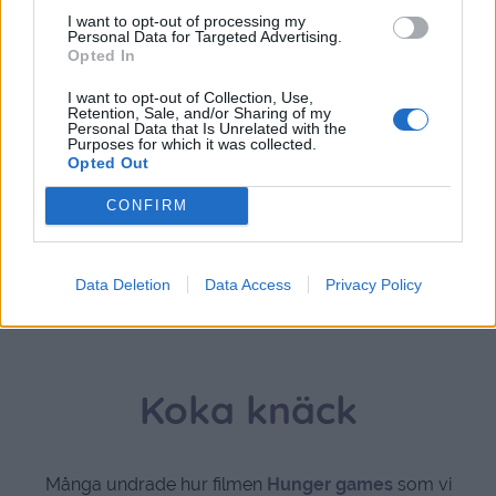
Lena
I want to opt-out of processing my
Personal Data for Targeted Advertising.
12 år sedan
Opted In
Jisses vilken gullig flicka du har! Söt tröja har hon med.
I want to opt-out of Collection, Use,
Retention, Sale, and/or Sharing of my
Personal Data that Is Unrelated with the
Svara
0
Purposes for which it was collected.
Opted Out
CONFIRM
Data Deletion
Data Access
Privacy Policy
Koka knäck
Många undrade hur filmen
Hunger games
som vi