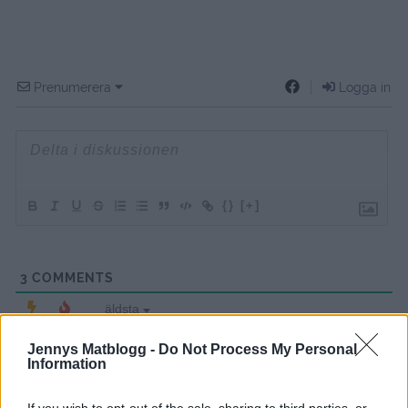
Prenumerera
Logga in
{}
[+]
3
COMMENTS
äldsta
Jennys Matblogg -
Do Not Process My Personal
Information
Bakverk & Fikastunder
12 år sedan
If you wish to opt-out of the sale, sharing to third parties, or