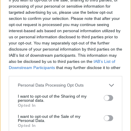
processing of your personal or sensitive information for
Fy vad tråkigt, rena mardrömmen ju 🙁 Glitter gå hem
targeted advertising by us, please use the below opt-out
även hos mina tjejer, ju mer desto bättre 😉 Ha en bra
section to confirm your selection. Please note that after your
dag! Kramar
opt-out request is processed you may continue seeing
interest-based ads based on personal information utilized by
Svara
0
us or personal information disclosed to third parties prior to
your opt-out. You may separately opt-out of the further
disclosure of your personal information by third parties on the
jennysmatblogg
IAB’s list of downstream participants. This information may
Reply to
Bakverk & Fikastunder
12 år sedan
also be disclosed by us to third parties on the
IAB’s List of
Ja, bilderna från Pernillas värld var inte riktigt exporterade.
Downstream Participants
that may further disclose it to other
Så när den gamla sidan försvann så försvann även alla
third parties.
mina bilder 🙁
Personal Data Processing Opt Outs
Men det löser sig!
Kramar
I want to opt-out of the Sharing of my
personal data.
Och ha en jättefin torsdag
Opted In
0
I want to opt-out of the Sale of my
Svara
Personal Data.
Opted In