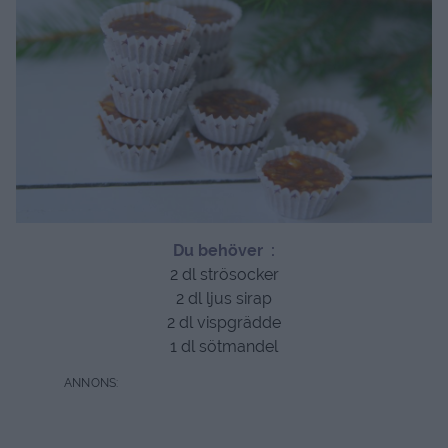
Du behöver :
2 dl strösocker
2 dl ljus sirap
2 dl vispgrädde
1 dl sötmandel