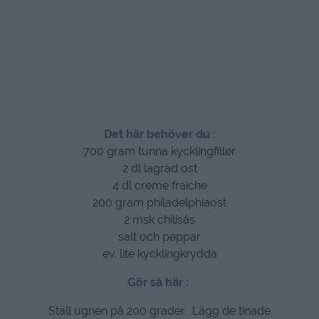
Det här behöver du :
700 gram tunna kycklingfiller
2 dl lagrad ost
4 dl creme fraiche
200 gram philadelphiaost
2 msk chilisås
salt och peppar
ev. lite kycklingkrydda
Gör så här :
Ställ ugnen på 200 grader. Lägg de tinade