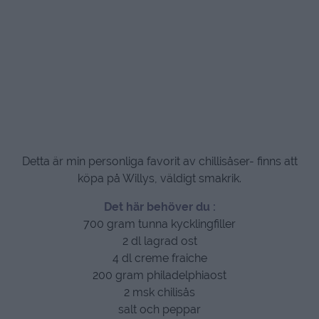
Detta är min personliga favorit av chillisåser- finns att
köpa på Willys, väldigt smakrik.
Det här behöver du :
700 gram tunna kycklingfiller
2 dl lagrad ost
4 dl creme fraiche
200 gram philadelphiaost
2 msk chilisås
salt och peppar