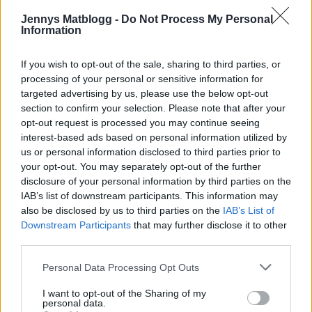
Jennys Matblogg -
Do Not Process My Personal
Information
If you wish to opt-out of the sale, sharing to third parties, or
{}
[+]
processing of your personal or sensitive information for
targeted advertising by us, please use the below opt-out
section to confirm your selection. Please note that after your
1
COMMENT
opt-out request is processed you may continue seeing
interest-based ads based on personal information utilized by
äldsta
us or personal information disclosed to third parties prior to
your opt-out. You may separately opt-out of the further
disclosure of your personal information by third parties on the
Peppe Olofsson
IAB’s list of downstream participants. This information may
also be disclosed by us to third parties on the
IAB’s List of
12 år sedan
Downstream Participants
that may further disclose it to other
Fy satan, det ser så jävla gött ut! Nu blir det hem efter
third parties.
jobbet och smälla fram alla ingredienser. Sen får
Personal Data Processing Opt Outs
suggan se till att koka ihop det hela. Satan i gatan, detta
kommer bli kalas.
I want to opt-out of the Sharing of my
personal data.