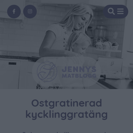
Ostgratinerad
kycklinggratäng