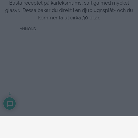
Bästa receptet på kärleksmums, saftiga med mycket
glasyr. Dessa bakar du direkt i en djup ugnsplåt- och du
kommer få ut cirka 30 bitar.
1