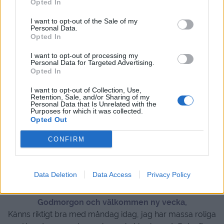
//En hungrig Peppe.
Opted In
I want to opt-out of the Sale of my
Svara
0
Personal Data.
Opted In
I want to opt-out of processing my
Personal Data for Targeted Advertising.
Opted In
I want to opt-out of Collection, Use,
Retention, Sale, and/or Sharing of my
Personal Data that Is Unrelated with the
Purposes for which it was collected.
Opted Out
CONFIRM
Ostgratinerad
kycklinggratäng
Data Deletion
Data Access
Privacy Policy
Godmorgon och välkommen ny vecka,
Känns riktigt bra med måndag idag, jag har massa roliga