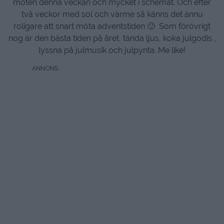
möten denna veckan och mycket i schemat. Och efter
två veckor med sol och värme så känns det ännu
roligare att snart möta adventstiden 🙂 Som förövrigt
nog är den bästa tiden på året, tända ljus, koka julgodis ,
lyssna på julmusik och julpynta. Me like!