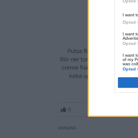
Opted 
I want t
Opted 
I want 
Advertis
Opted 
Putsa filen, skär upp den i 
I want t
Rör ner tomatpure, soya, oxfo
of my P
was col
creme fraiche och pressa ner 
Opted 
koka upp på svag värme oc
6