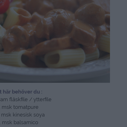
t här behöver du :
am fläskfile / ytterfile
1 msk tomatpure
 msk kinesisk soya
1 msk balsamico