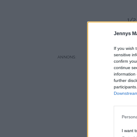
1/2
200
Jennys M
5
1 burk
If you wish 
sensitive in
confirm you
continue se
information 
further disc
participants
Downstream 
Persona
I want t