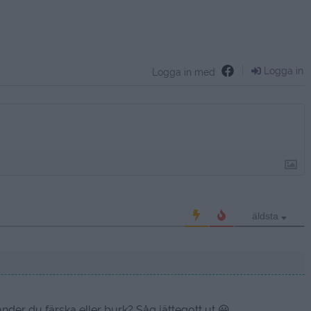
Logga in
Logga in med
äldsta
er du färska eller burk? Såg jättegott ut 😀