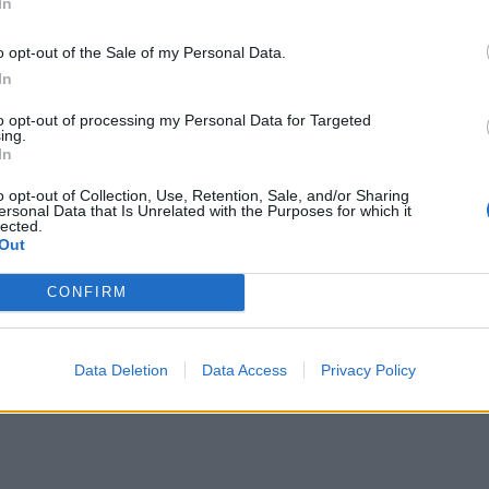
In
o opt-out of the Sale of my Personal Data.
In
to opt-out of processing my Personal Data for Targeted
ing.
Så här gör du :
In
lagom stora bitar , och stek upp den i smör.
o opt-out of Collection, Use, Retention, Sale, and/or Sharing
nd, balsamico, sambal oelek, philadelphiaost,
ersonal Data that Is Unrelated with the Purposes for which it
lected.
vitlöken. Låt sjuda upp och häll i svamen låt
Out
h smaka ev. av med lite salt och peppar.
CONFIRM
Data Deletion
Data Access
Privacy Policy
21 OKTOBER, 2013