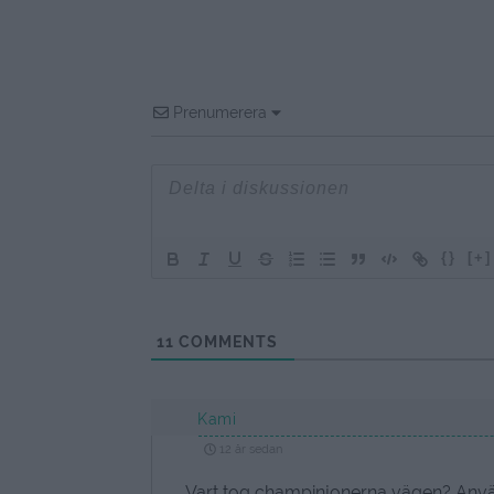
Prenumerera
{}
[+]
11
COMMENTS
Kami
12 år sedan
Vart tog champinjonerna vägen? Använd