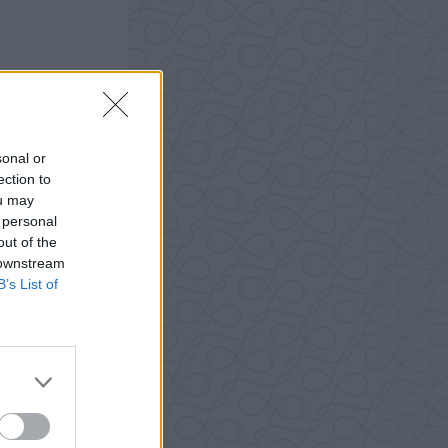
sonal or
ection to
ou may
 personal
out of the
 downstream
B’s List of