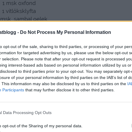
1 msk oxfond
1 vitlöksklyfta
 msk sambal oelek
 gram philadelphia
atblogg -
Do Not Process My Personal Information
 dl creme fraiche
 med små champinjoner
to opt-out of the sale, sharing to third parties, or processing of your per
formation for targeted advertising by us, please use the below opt-out s
r selection. Please note that after your opt-out request is processed y
eing interest-based ads based on personal information utilized by us or
disclosed to third parties prior to your opt-out. You may separately opt-
losure of your personal information by third parties on the IAB’s list of
. This information may also be disclosed by us to third parties on the
IA
Participants
that may further disclose it to other third parties.
l Data Processing Opt Outs
o opt-out of the Sharing of my personal data.