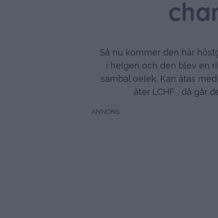
cha
Så nu kommer den här höstgr
i helgen och den blev en ri
sambal oelek. Kan ätas med p
äter LCHF , då går de