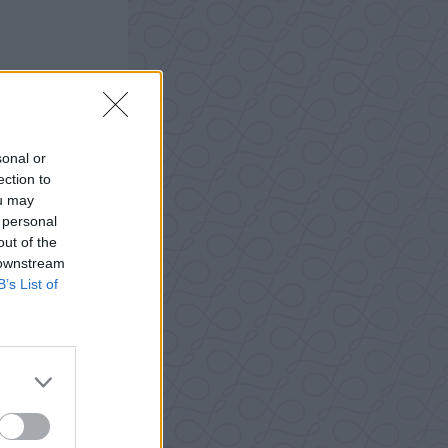
sonal or
ection to
ou may
 personal
out of the
 downstream
B’s List of