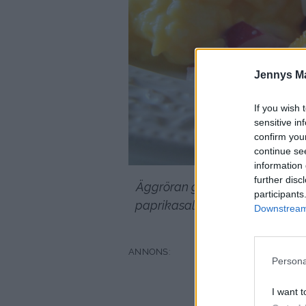
Jennys M
If you wish 
sensitive in
confirm you
continue se
information 
further disc
Äggröran gör jag på tre ägg me
participants
paprikasalladen har jag tre oli
Downstream 
gram fetaost. Så go
Persona
I want t