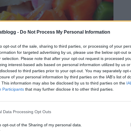
atblogg -
Do Not Process My Personal Information
to opt-out of the sale, sharing to third parties, or processing of your per
formation for targeted advertising by us, please use the below opt-out s
r selection. Please note that after your opt-out request is processed y
eing interest-based ads based on personal information utilized by us or
disclosed to third parties prior to your opt-out. You may separately opt-
losure of your personal information by third parties on the IAB’s list of
d ett par msk grädde, lite salt och peppar.
Och
. This information may also be disclosed by us to third parties on the
IA
ka färger på paprikorna, en halv rödlök och 100
Participants
that may further disclose it to other third parties.
tt att den bara kan ätas som den är.
l Data Processing Opt Outs
o opt-out of the Sharing of my personal data.