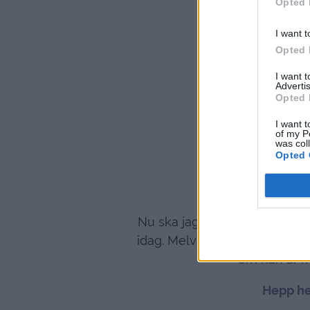
Opted 
I want t
Opted 
I want 
Advertis
Opted 
I want t
of my P
was col
Opted 
Nu ska jag bläddra lite i blan
idag. Melvin ska ha med sig fik
om han är m
Hepp he