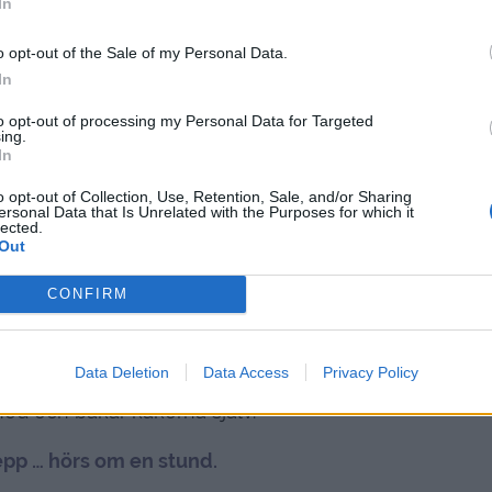
In
o opt-out of the Sale of my Personal Data.
In
to opt-out of processing my Personal Data for Targeted
ing.
In
o opt-out of Collection, Use, Retention, Sale, and/or Sharing
ersonal Data that Is Unrelated with the Purposes for which it
lected.
Out
CONFIRM
d recepten och se vad vi kan hitta på att baka
Data Deletion
Data Access
Privacy Policy
a till skolan imorgon, och då är det lite roligt
ed och bakar kakorna själv.
pp … hörs om en stund.