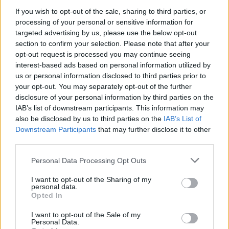
1 tsk ( eller mer ) färskpressad citron
If you wish to opt-out of the sale, sharing to third parties, or
Och lite finhackade jalapenjos ( om ni gillar hetta)
processing of your personal or sensitive information for
Gör så här:
targeted advertising by us, please use the below opt-out
section to confirm your selection. Please note that after your
Finhacka allt och rör ihop, serveras sedan med lite
opt-out request is processed you may continue seeing
interest-based ads based on personal information utilized by
flingsalt på toppen.Enkelt och gott- precis som det ska
us or personal information disclosed to third parties prior to
vara
your opt-out. You may separately opt-out of the further
disclosure of your personal information by third parties on the
Klart att servera som det är eller med en klick
IAB’s list of downstream participants. This information may
potatissallad brevid
also be disclosed by us to third parties on the
IAB’s List of
Downstream Participants
that may further disclose it to other
third parties.
0
20 AUGUSTI, 2013
Personal Data Processing Opt Outs
I want to opt-out of the Sharing of my
personal data.
Opted In
I want to opt-out of the Sale of my
Personal Data.