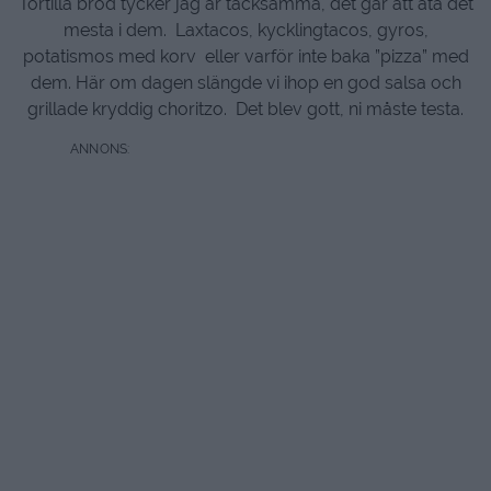
Tortilla bröd tycker jag är tacksamma, det går att äta det
mesta i dem. Laxtacos, kycklingtacos, gyros,
potatismos med korv eller varför inte baka ”pizza” med
dem. Här om dagen slängde vi ihop en god salsa och
grillade kryddig choritzo. Det blev gott, ni måste testa.