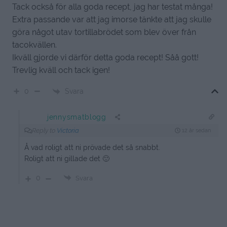
Tack också för alla goda recept, jag har testat många!
Extra passande var att jag imorse tänkte att jag skulle
göra något utav tortillabrödet som blev över från
tacokvällen.
Ikväll gjorde vi därför detta goda recept! Såå gott!
Trevlig kväll och tack igen!
Svara
0
jennysmatblogg
Reply to
Victoria
12 år sedan
Å vad roligt att ni prövade det så snabbt.
Roligt att ni gillade det 🙂
0
Svara