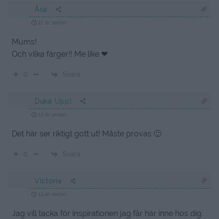
Åsa
12 år sedan
Mums!
Och vilka färger!! Me like ❤
Svara
0
Duka Upp!
12 år sedan
Det här ser riktigt gott ut! Måste provas 🙂
Svara
0
Victoria
12 år sedan
Jag vill tacka för inspirationen jag får här inne hos dig.