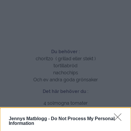
Du behöver :
choritzo ( grillad eller stekt )
tortillabröd
nachochips
Och ev andra goda grönsaker
Det här behöver du
:
4 solmogna tomater
1/2 – 1 rödlök
2 msk finhackad persilja
Jennys Matblogg -
Do Not Process My Personal
Information
1 msk olivolja