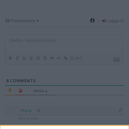
Prenumerera
Logga in
{}
[+]
8
COMMENTS
äldsta
Maria
13 år sedan