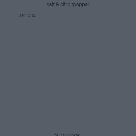
salt & citronpeppar
färskpotatis