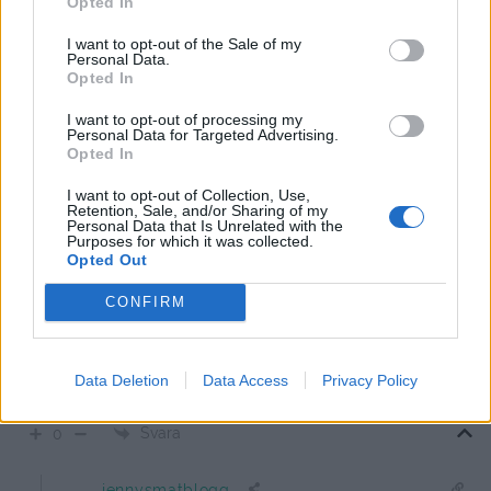
Opted In
som andra rosor!
I want to opt-out of the Sale of my
Personal Data.
Svara
0
Opted In
jennysmatblogg
I want to opt-out of processing my
Personal Data for Targeted Advertising.
Reply to
Maria
13 år sedan
Opted In
Jag tror att jag kanske klippte dem lite för mycket…
I want to opt-out of Collection, Use,
Men ska vara försiktigt från och med nu.
Retention, Sale, and/or Sharing of my
Personal Data that Is Unrelated with the
Purposes for which it was collected.
0
Svara
Opted Out
CONFIRM
Rebecca
13 år sedan
Data Deletion
Data Access
Privacy Policy
Nyfiken på vilken sort du valt, den såg ovanligt vit ut?
Svara
0
jennysmatblogg