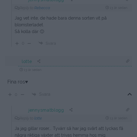
Reply to
Rebecca
13 år sedan
Jag vet inte, de hade bara denna sorten vit på
blomsterladet.
Så kolla där 🙂
0
Svara
lotte
13 år sedan
Fina ros♥
Svara
0
jennysmatblogg
Reply to
lotte
13 år sedan
Ja jag gillar roser…. Tyvärr så har jag svårt att lyckas få
några riktiga växter att trivas hemma hos mig.