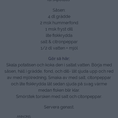
Såsen:
4 dl grädde
2 msk hummerfond
1 msk fryst dill
lite fiskkrydda
salt & citronpeppar
1/2 dl vatten + mjöl
Gör så här:
Skala potatisen och koka den i saltat vatten. Börja med
såsen, häll i grädde, fond, och dill- låt sjuda upp och red
av med mjölredning. Smaka av med salt, citonpeppar
och lite fiskkrydda låt sedan sjuda på svag värme
medan fisken blir klar.
Smörstek torsken med salt och citonpeppar.
Servera genast.