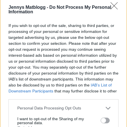
Jag fick lära mig att aldrig plantera rosor där rosor stått
Jennys Matblogg -
Do Not Process My Personal
tidigare… ALL jord måste bytas ut! Mycket vatten det
Information
första året!
If you wish to opt-out of the sale, sharing to third parties, or
Svara
0
processing of your personal or sensitive information for
targeted advertising by us, please use the below opt-out
jennysmatblogg
section to confirm your selection. Please note that after your
Reply to
Maria
13 år sedan
opt-out request is processed you may continue seeing
interest-based ads based on personal information utilized by
Maria , jag har också hört något liknande .
us or personal information disclosed to third parties prior to
Så jag grävde upp så mkt jord jag kunde och fyllde på
your opt-out. You may separately opt-out of the further
med rosjord.
disclosure of your personal information by third parties on the
IAB’s list of downstream participants. This information may
0
Svara
also be disclosed by us to third parties on the
IAB’s List of
Downstream Participants
that may further disclose it to other
third parties.
Maria
13 år sedan
Personal Data Processing Opt Outs
Ang beskäring, så ta endast bort skadade grenar. Putsa
I want to opt-out of the Sharing of my
personal data.
dem lite mätt på våren, men inte samma beskäring