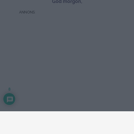
God morgon,
8