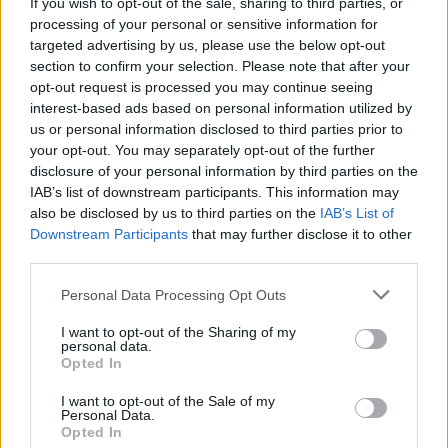
If you wish to opt-out of the sale, sharing to third parties, or
Mät upp grädden / mjölken till såsen. Och låt sjuda upp
processing of your personal or sensitive information for
på svag värme,
targeted advertising by us, please use the below opt-out
vänd ner buljongtärningen, och rör ihop mjöl med
section to confirm your selection. Please note that after your
mjölken och vänd ner under tiden du vispar. Finhacka
opt-out request is processed you may continue seeing
ner en kruka dill och vänd ner. Jag smakade av med lite
interest-based ads based on personal information utilized by
salt också.
us or personal information disclosed to third parties prior to
your opt-out. You may separately opt-out of the further
Ta fram torsken ( gärna färsk) och skär lagom
disclosure of your personal information by third parties on the
portionsbitar, salta och peppra. Och vänd fileerna i mjöl
IAB’s list of downstream participants. This information may
innan du steker dem i smör.
also be disclosed by us to third parties on the
IAB’s List of
Downstream Participants
that may further disclose it to other
Servera sedan med ärtiga bönor, kokt potatis och en bit
third parties.
citron.
Personal Data Processing Opt Outs
Gott
I want to opt-out of the Sharing of my
personal data.
Opted In
I want to opt-out of the Sale of my
Personal Data.
Opted In