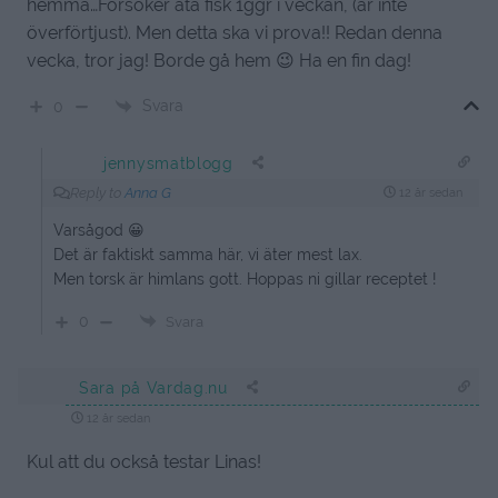
hemma…Försöker äta fisk 1ggr i veckan, (är inte
överförtjust). Men detta ska vi prova!! Redan denna
vecka, tror jag! Borde gå hem 😉 Ha en fin dag!
Svara
0
jennysmatblogg
Reply to
Anna G
12 år sedan
Varsågod 😀
Det är faktiskt samma här, vi äter mest lax.
Men torsk är himlans gott. Hoppas ni gillar receptet !
0
Svara
Sara på Vardag.nu
12 år sedan
Kul att du också testar Linas!