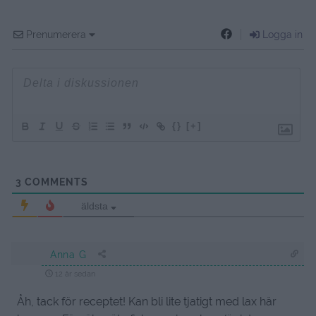
Prenumerera
Logga in
{}
[+]
3
COMMENTS
äldsta
Anna G
12 år sedan
Åh, tack för receptet! Kan bli lite tjatigt med lax här