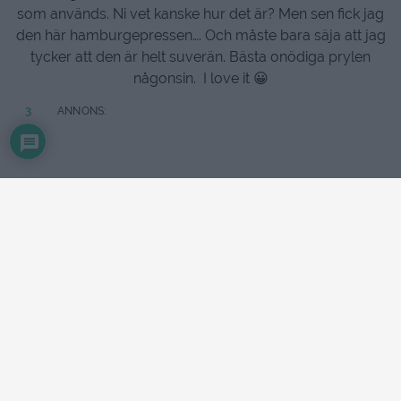
som används. Ni vet kanske hur det är? Men sen fick jag
den här hamburgepressen…. Och måste bara säja att jag
tycker att den är helt suverän. Bästa onödiga prylen
någonsin. I love it 😀
3