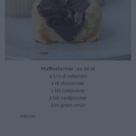
Muffinsformar : ca 20 st
4 1/2 dl vetemjöl
1 dl strösocker
1 tsk bakpulver
2 tsk vaniljsocker
200 gram smör