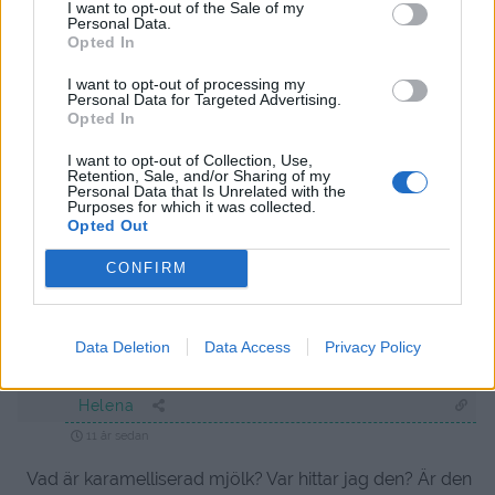
I want to opt-out of the Sale of my
Personal Data.
Svara
0
Opted In
I want to opt-out of processing my
Cecilia
Personal Data for Targeted Advertising.
Opted In
11 år sedan
Ska den kondenserade mjölken kokas innan så den blir
I want to opt-out of Collection, Use,
Retention, Sale, and/or Sharing of my
sådär tjock o krämig?
Personal Data that Is Unrelated with the
Purposes for which it was collected.
Och jag undrar också om man kan smaksätta den
Opted Out
naturella sorten med någon typ av choklad?
CONFIRM
Tack för en inspirerande blogg!
//Cecilia
Svara
0
Data Deletion
Data Access
Privacy Policy
Helena
11 år sedan
Vad är karamelliserad mjölk? Var hittar jag den? Är den