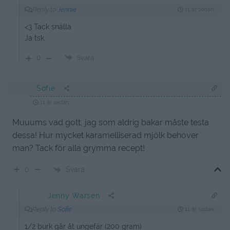
Reply to
Jennie
11 år sedan
<3 Tack snälla.
Ja tsk.
0
Svara
Sofie
11 år sedan
Muuums vad gott, jag som aldrig bakar måste testa
dessa! Hur mycket karamelliserad mjölk behöver
man? Tack för alla grymma recept!
Svara
0
Jenny Warsen
Reply to
Sofie
11 år sedan
1/2 burk går åt ungefär (200 gram)