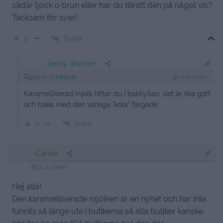
sådär tjock o brun eller har du tillrätt den på något vis?
Tacksam för svar!
Svara
0
Jenny Warsen
Reply to
Helena
11 år sedan
Karamelliserad mjölk hittar du i bakhyllan, det är lika gott
och baka med den vanliga ”kola” färgade.
0
Svara
Carina
11 år sedan
Hej alla!
Den karamelliserade mjölken är en nyhet och har inte
funnits så länge ute i butikerna så alla butiker kanske