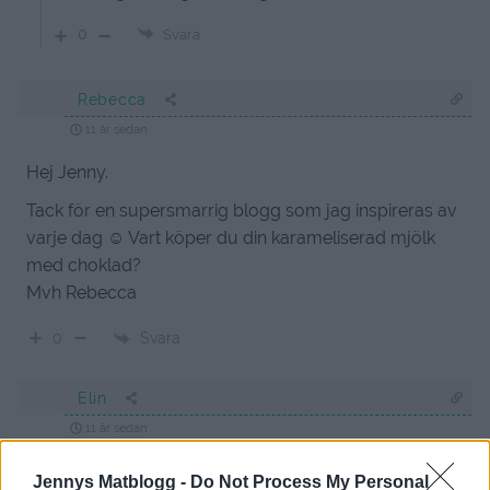
0
Svara
Rebecca
11 år sedan
Hej Jenny.
Tack för en supersmarrig blogg som jag inspireras av
varje dag ☺ Vart köper du din karameliserad mjölk
med choklad?
Mvh Rebecca
Svara
0
Elin
11 år sedan
Hej!
Jennys Matblogg -
Do Not Process My Personal