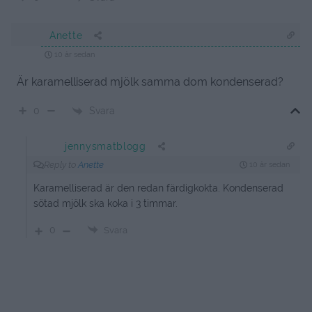
Anette
10 år sedan
Är karamelliserad mjölk samma dom kondenserad?
Svara
0
jennysmatblogg
Reply to
Anette
10 år sedan
Karamelliserad är den redan färdigkokta. Kondenserad
sötad mjölk ska koka i 3 timmar.
0
Svara