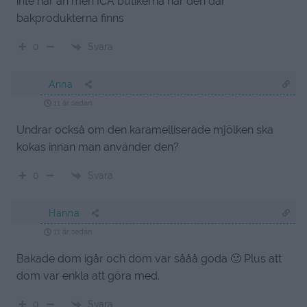
inte har än men ICA butikerna har den där
bakprodukterna finns
Svara
0
Anna
11 år sedan
Undrar också om den karamelliserade mjölken ska
kokas innan man använder den?
Svara
0
Hanna
11 år sedan
Bakade dom igår och dom var sååå goda 🙂 Plus att
dom var enkla att göra med.
Svara
0