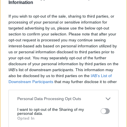
Vad kan man använda istället för kondenserad mjölk?
Information
Kan man göra en kolakräm istället, smakar det
samma?
If you wish to opt-out of the sale, sharing to third parties, or
processing of your personal or sensitive information for
Tack för inspirationen till att laga mat och baka!
targeted advertising by us, please use the below opt-out
Mvh Elin.
section to confirm your selection. Please note that after your
opt-out request is processed you may continue seeing
Svara
0
interest-based ads based on personal information utilized by
us or personal information disclosed to third parties prior to
your opt-out. You may separately opt-out of the further
Emma
disclosure of your personal information by third parties on the
11 år sedan
IAB’s list of downstream participants. This information may
also be disclosed by us to third parties on the
IAB’s List of
Hej!
Downstream Participants
that may further disclose it to other
Tänkte baka dessa men hittade inte den
third parties.
karamelliserade mjölken med chokladsmaken, men
jag vill ändå ha chokladsmak på fyllningen! Tror du det
Personal Data Processing Opt Outs
funkar att smaksätta dulce de lechen med kakao eller
I want to opt-out of the Sharing of my
smält choklad?
personal data.
Opted In
Tacksam för svar 🙂