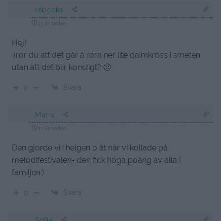
rebecka
11 år sedan
Hej!
Tror du att det går å röra ner lite daimkross i smeten
utan att det blir konstigt? 🙂
Svara
0
Maria
11 år sedan
Den gjorde vi i helgen o åt när vi kollade på
melodifestivalen- den fick höga poäng av alla i
familjen:)
Svara
0
Sofie