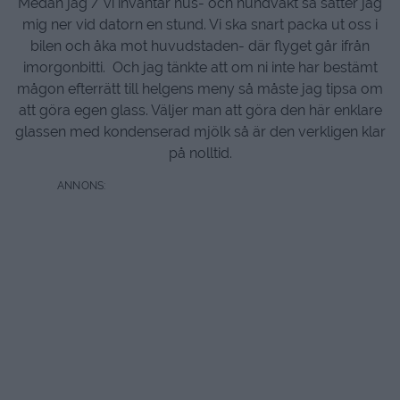
Medan jag / vi inväntar hus- och hundvakt så sätter jag
mig ner vid datorn en stund. Vi ska snart packa ut oss i
bilen och åka mot huvudstaden- där flyget går ifrån
imorgonbitti. Och jag tänkte att om ni inte har bestämt
mågon efterrätt till helgens meny så måste jag tipsa om
att göra egen glass. Väljer man att göra den här enklare
glassen med kondenserad mjölk så är den verkligen klar
på nolltid.