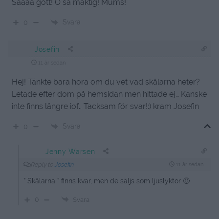
Såååå gott! O så mäktig! Mums!
Svara
0
Josefin
11 år sedan
Hej! Tänkte bara höra om du vet vad skålarna heter?
Letade efter dom på hemsidan men hittade ej… Kanske
inte finns längre iof.. Tacksam för svar!:) kram Josefin
Svara
0
Jenny Warsen
Reply to
Josefin
11 år sedan
” Skålarna ” finns kvar, men de säljs som ljuslyktor 🙂
0
Svara