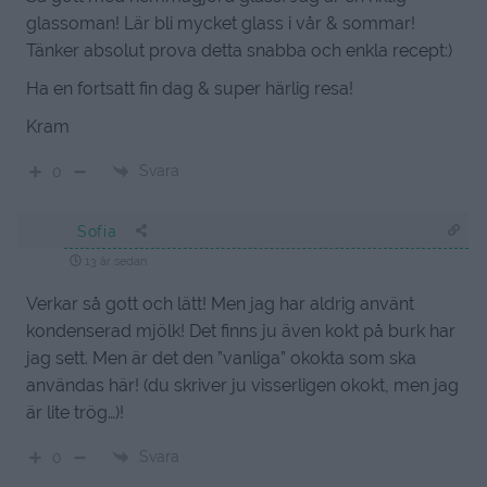
glassoman! Lär bli mycket glass i vår & sommar!
Tänker absolut prova detta snabba och enkla recept:)
Ha en fortsatt fin dag & super härlig resa!
Kram
Svara
0
Sofia
13 år sedan
Verkar så gott och lätt! Men jag har aldrig använt
kondenserad mjölk! Det finns ju även kokt på burk har
jag sett. Men är det den ”vanliga” okokta som ska
användas här! (du skriver ju visserligen okokt, men jag
är lite trög…)!
Svara
0