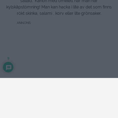
sallad. Kanon med omelett när man har
kylskåpstömning! Man kan hacka i lite av det som finns
rökt skinka, salami , korv eller lite grönsaker.
9