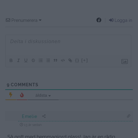
Prenumerera
Logga in
{}
[+]
9
COMMENTS
äldsta
Emelie
13 år sedan
Så gott med hemmagjord glass! Jag är en riktig