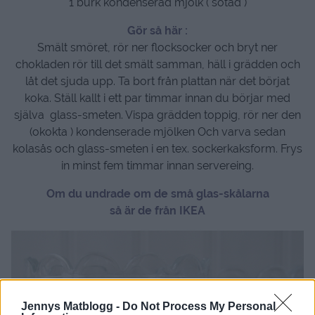
1 burk kondenserad mjölk ( sötad )
Gör så här :
Smält smöret, rör ner flocksocker och bryt ner
chokladen rör till det smält samman, häll i grädden och
låt det sjuda upp. Ta bort från plattan när det börjat
koka. Ställ kallt i ett par timmar innan du börjar med
själva glass-smeten. Vispa grädden toppig, rör ner den
(okokta ) kondenserade mjölken Och varva sedan
kolasås och glass-smeten i en tex. sockerkaksform. Frys
in minst fem timmar innan servereing.
Om du undrade om de små glas-skålarna
så är de från IKEA
Jennys Matblogg -
Do Not Process My Personal