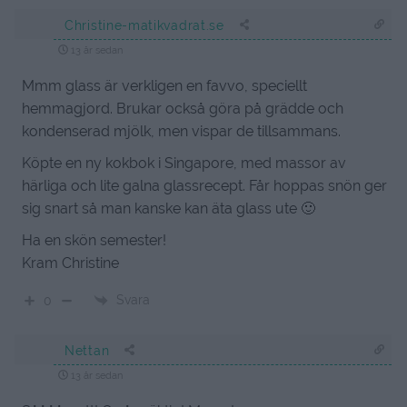
Christine-matikvadrat.se
13 år sedan
Mmm glass är verkligen en favvo, speciellt
hemmagjord. Brukar också göra på grädde och
kondenserad mjölk, men vispar de tillsammans.
Köpte en ny kokbok i Singapore, med massor av
härliga och lite galna glassrecept. Får hoppas snön ger
sig snart så man kanske kan äta glass ute 🙂
Ha en skön semester!
Kram Christine
Svara
0
Nettan
13 år sedan