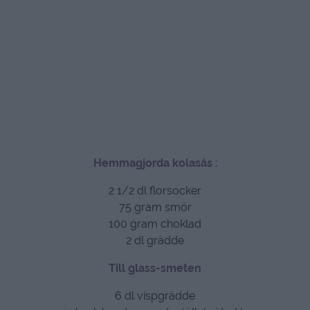
Hemmagjorda kolasås
:
2 1/2 dl florsocker
75 gram smör
100 gram choklad
2 dl grädde
Till glass-smeten
6 dl vispgrädde