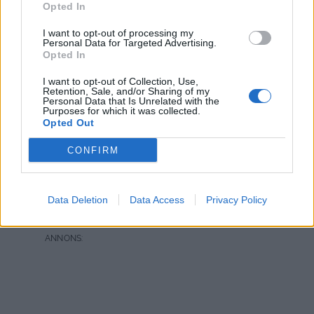
Opted In
I want to opt-out of processing my
Personal Data for Targeted Advertising.
Opted In
I want to opt-out of Collection, Use,
Retention, Sale, and/or Sharing of my
Personal Data that Is Unrelated with the
Purposes for which it was collected.
Laxlåda med krämig sås
Opted Out
CONFIRM
Vi lagade laxlåda igår, och såsen blev såååå himla god.
Fick tips av en läsare om knorrs fiskkrydda- och var ju
tvungen att pröva. Nomnom ! Mycket gott och lätt att
Data Deletion
Data Access
Privacy Policy
laga.