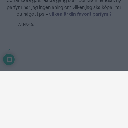
doftar sååå gott. Nästa gång som det ska inhandlas ny
parfym har jag ingen aning om vilken jag ska köpa, har
du något tips –
vilken är din favorit parfym ?
2