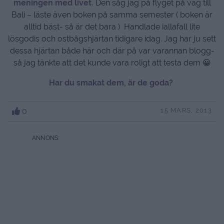
meningen med livet.
Den såg jag på flyget på väg till
Bali – läste även boken på samma semester ( boken är
alltid bäst- så är det bara ) Handlade iallafall lite
lösgodis och ostbågshjärtan tidigare idag. Jag har ju sett
dessa hjärtan både här och där på var varannan blogg-
så jag tänkte att det kunde vara roligt att testa dem 😀
Har du smakat dem, är de goda?
0
15 MARS, 2013