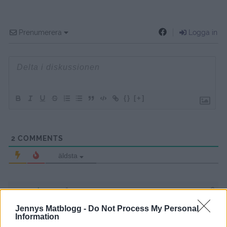
Prenumerera
Logga in
{}
[+]
2
COMMENTS
äldsta
Anna
13 år sedan
Jennys Matblogg -
Do Not Process My Personal
Information
Ja vi har hunnit testa osthjärtanen ett par gånger redan,