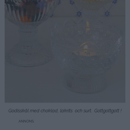
Godisskål med choklad, lakrits och surt. Gottgottgott !