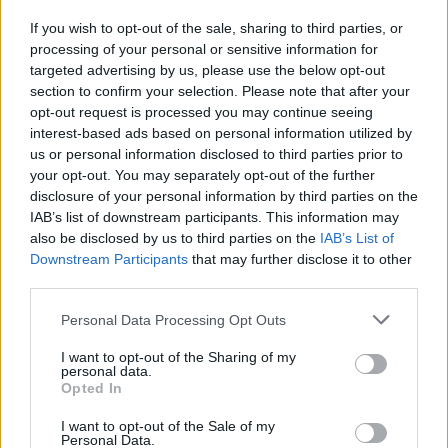
senast nu ikväll 🙂 Tycker de smakar väldigt lika vanliga
If you wish to opt-out of the sale, sharing to third parties, or
ostbågar faktiskt, fast kanske en aning sprödare – men
processing of your personal or sensitive information for
man äter ju med ögat oxå och det är ju godare att äta
targeted advertising by us, please use the below opt-out
section to confirm your selection. Please note that after your
hjärtan än en krokig båge 😀
opt-out request is processed you may continue seeing
Trevlig helg!
interest-based ads based on personal information utilized by
us or personal information disclosed to third parties prior to
Svara
0
your opt-out. You may separately opt-out of the further
disclosure of your personal information by third parties on the
IAB’s list of downstream participants. This information may
Annika
also be disclosed by us to third parties on the
IAB’s List of
13 år sedan
Downstream Participants
that may further disclose it to other
third parties.
Mmmmums. Du är bäst på att ta fina mat och
godisbilder;)
Personal Data Processing Opt Outs
I want to opt-out of the Sharing of my
Svara
0
personal data.
Opted In
I want to opt-out of the Sale of my
Personal Data.