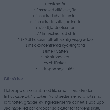
1 msk smör
1 finhackad vitlöksklyfta
1 finhackad charlottenlök
1 dl finhackade salta jordnötter
1 1/2 dl jordnötssmör
1/2 finhackad röd chili
2 1/2 dl kokosmjölk alt. vanlig vispgrädde
1 msk koncentrerad kycklingfond
1 lime + vatten
1 tsk strösocker
ev.chiliflakes
1-2 droppe sojakulör
Gör så här:
Hetta upp en kastrull med lite smör i, färs där den
finhackade lök/ vitlöken. Vänd sedan ner jordnötssmör,
jordnötter, grädde av ingredienserna och låt sjuda upp.
Jag hade i ett par droppar sojakulör för färgens skull.