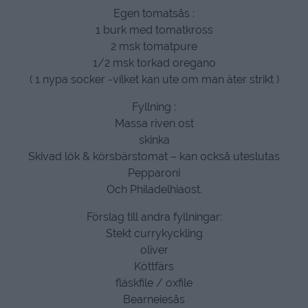
Egen tomatsås :
1 burk med tomatkross
2 msk tomatpure
1/2 msk torkad oregano
( 1 nypa socker -vilket kan ute om man äter strikt )
Fyllning :
Massa riven ost
skinka
Skivad lök & körsbärstomat – kan också uteslutas
Pepparoni
Och Philadelhiaost.
Förslag till andra fyllningar:
Stekt currykyckling
oliver
Köttfärs
fläskfile / oxfile
Bearneiesås