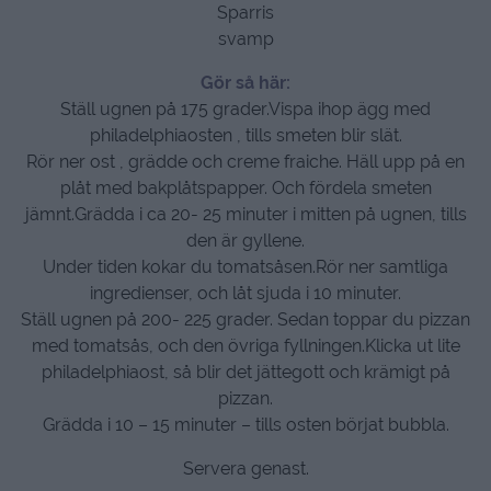
Sparris
svamp
Gör så här:
Ställ ugnen på 175 grader.Vispa ihop ägg med
philadelphiaosten , tills smeten blir slät.
Rör ner ost , grädde och creme fraiche. Häll upp på en
plåt med bakplåtspapper. Och fördela smeten
jämnt.Grädda i ca 20- 25 minuter i mitten på ugnen, tills
den är gyllene.
Under tiden kokar du tomatsåsen.Rör ner samtliga
ingredienser, och låt sjuda i 10 minuter.
Ställ ugnen på 200- 225 grader. Sedan toppar du pizzan
med tomatsås, och den övriga fyllningen.Klicka ut lite
philadelphiaost, så blir det jättegott och krämigt på
pizzan.
Grädda i 10 – 15 minuter – tills osten börjat bubbla.
Servera genast.