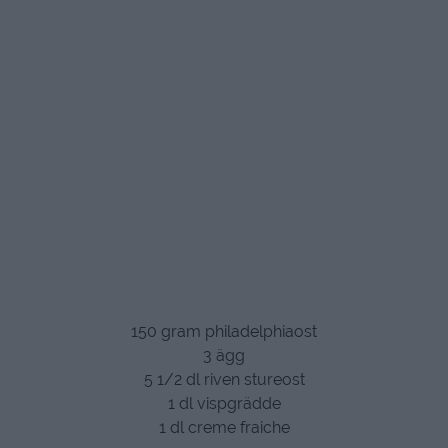
150 gram philadelphiaost
3 ägg
5 1/2 dl riven stureost
1 dl vispgrädde
1 dl creme fraiche