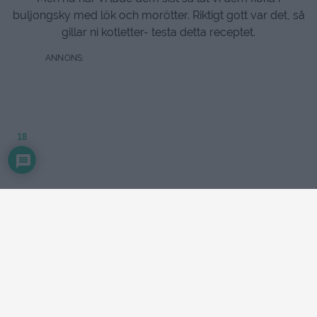
buljongsky med lök och morötter. Riktigt gott var det, så
gillar ni kotletter- testa detta receptet.
18