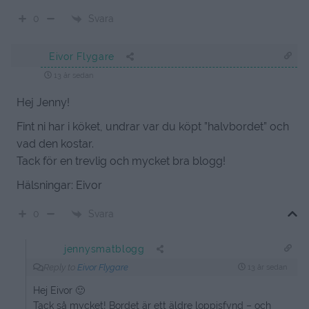
Svara
0
Eivor Flygare
13 år sedan
Hej Jenny!
Fint ni har i köket, undrar var du köpt ”halvbordet” och
vad den kostar.
Tack för en trevlig och mycket bra blogg!
Hälsningar: Eivor
Svara
0
jennysmatblogg
Reply to
Eivor Flygare
13 år sedan
Hej Eivor 🙂
Tack så mycket! Bordet är ett äldre loppisfynd – och