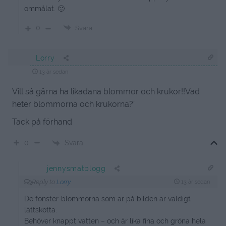
ommålat. 🙂
0
Svara
Lorry
13 år sedan
Vill så gärna ha likadana blommor och krukor!!Vad
heter blommorna och krukorna?’
Tack på förhand
Svara
0
jennysmatblogg
Reply to
Lorry
13 år sedan
De fönster-blommorna som är på bilden är väldigt
lättskötta.
Behöver knappt vatten – och är lika fina och gröna hela