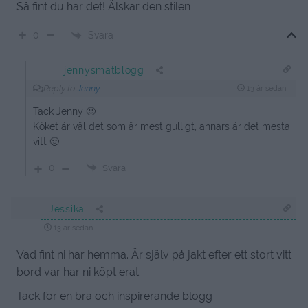
Så fint du har det! Älskar den stilen
Svara
0
jennysmatblogg
Reply to
Jenny
13 år sedan
Tack Jenny 🙂
Köket är väl det som är mest gulligt, annars är det mesta
vitt 🙂
0
Svara
Jessika
13 år sedan
Vad fint ni har hemma. Är själv på jakt efter ett stort vitt
bord var har ni köpt erat
Tack för en bra och inspirerande blogg