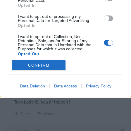
Personal Data.
Opted In
Malin : det där låter ju jättegott. Måste pröva det. Tack! 🙂
I want to opt-out of processing my
Personal Data for Targeted Advertising.
0
Svara
Opted In
I want to opt-out of Collection, Use,
lotte
Retention, Sale, and/or Sharing of my
Personal Data that Is Unrelated with the
13 år sedan
Purposes for which it was collected.
Opted Out
Gu så snyggt det blev☺
CONFIRM
Svara
0
jennysmatblogg
Data Deletion
Data Access
Privacy Policy
Reply to
lotte
13 år sedan
Tack Lotte 🙂 Ikea är toppen !
0
Svara
Lotta