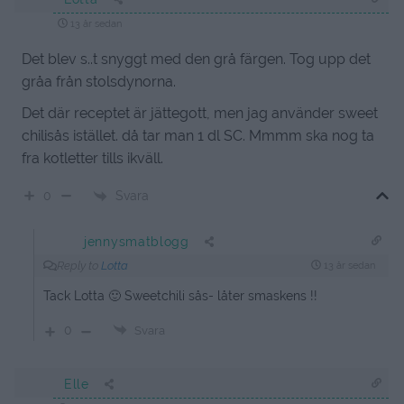
13 år sedan
Det blev s..t snyggt med den grå färgen. Tog upp det
gråa från stolsdynorna.
Det där receptet är jättegott, men jag använder sweet
chilisås istället. då tar man 1 dl SC. Mmmm ska nog ta
fra kotletter tills ikväll.
Svara
0
jennysmatblogg
Reply to
Lotta
13 år sedan
Tack Lotta 🙂 Sweetchili sås- låter smaskens !!
0
Svara
Elle