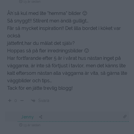
13 år sedan
Åh´så kul med lite ”hemma” bilder 🙂
Så snyggt!! Stilrent men ändå gulligt…
Får så mycket inspiration!! Det lilla bordet i köket var
också
jättefint,har du målat det själv?
Hoppas så på fler inredningsbilder 🙂
Har fortfarande efter 5 år i vårat hus nästan inget på
väggarna, är inte så förtjust i tavlor, men det känns lite
kalt eftersom nästan alla väggarna är vita, så gärna lite
väggbilder och tips…
Tack för en jätte trevlig blogg!
Svara
0
Jenny
13 år sedan