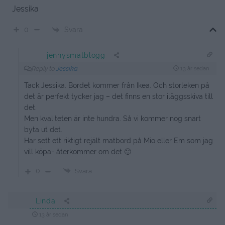
Jessika
Svara
0
jennysmatblogg
Reply to
Jessika
13 år sedan
Tack Jessika. Bordet kommer från Ikea. Och storleken på
det är perfekt tycker jag – det finns en stor iläggsskiva till
det.
Men kvaliteten är inte hundra. Så vi kommer nog snart
byta ut det.
Har sett ett riktigt rejält matbord på Mio eller Em som jag
vill köpa- återkommer om det 🙂
0
Svara
Linda
13 år sedan