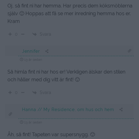
Oj, så fint ni har hemma. Har precis dem köksmöblerna
själv 🙂 Hoppas att få se mer inredning hemma hos er.
Kram
Svara
0
Jennifer
13 år sedan
Så himla fint ni har hos er! Verkligen älskar den stilen
och håller med dig vitt är fint! 🙂
Svara
0
Hanna // My Residence, om hus och hem
13 år sedan
Åh, så fint! Tapeten var supersnygg. 🙂