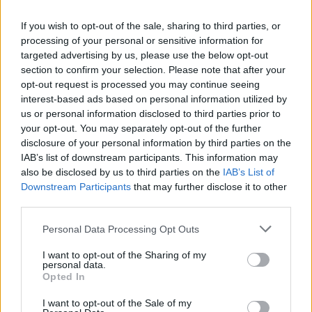
18
COMMENTS
If you wish to opt-out of the sale, sharing to third parties, or
processing of your personal or sensitive information for
äldsta
targeted advertising by us, please use the below opt-out
section to confirm your selection. Please note that after your
opt-out request is processed you may continue seeing
Malin
interest-based ads based on personal information utilized by
us or personal information disclosed to third parties prior to
13 år sedan
your opt-out. You may separately opt-out of the further
Ett tips… Blanda 3 dl grädde, 4 dl crème fraîche, 1 dl
disclosure of your personal information by third parties on the
kinesisk soja och 2 tsk sambal olek. Lägg kotletterna i
IAB’s list of downstream participants. This information may
also be disclosed by us to third parties on the
IAB’s List of
en ugnsfast form, salta lite och häll över blandningen.
Downstream Participants
that may further disclose it to other
Ugnen på 175 grader i ca 1,5 timme. Jätte gott! Går
third parties.
även bra att byta ut kotletterna mot kycklingfilé.
Servera med pressad potatis.
Personal Data Processing Opt Outs
I want to opt-out of the Sharing of my
Svara
0
personal data.
Opted In
jennysmatblogg
I want to opt-out of the Sale of my
Reply to
Malin
13 år sedan