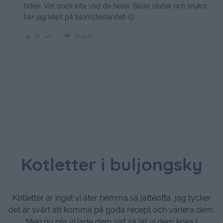
tiden. Vet dock inte vad de heter. Både växter och krukor
har jag köpt på blomsterlandet 🙂
0
Svara
Kotletter i buljongsky
Kotletter är inget vi äter hemma så jätteofta, jag tycker
det är svårt att komma på goda recept och variera dem.
Men nu när vi lade dem sist så lät vi dem koka i