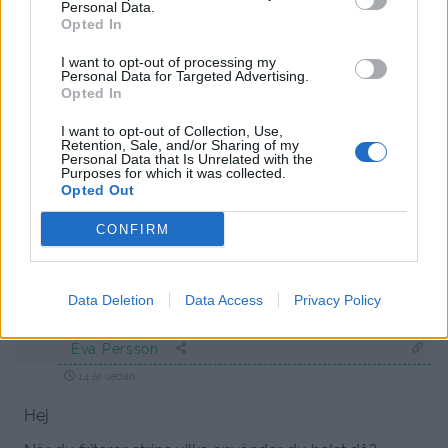
Personal Data.
Opted In
14 år sedan
I want to opt-out of processing my
Så gott att grilla i det soliga vädret!:)Ser så gott ut. Har
Personal Data for Targeted Advertising.
du bakat bröden också?
Opted In
Svara
0
I want to opt-out of Collection, Use,
Retention, Sale, and/or Sharing of my
Personal Data that Is Unrelated with the
Purposes for which it was collected.
Pralin från matmedmera
Opted Out
14 år sedan
CONFIRM
Roligt att grilla. Hemgjorda hamburgare är bäst
Svara
0
Data Deletion
Data Access
Privacy Policy
Eva Persson
14 år sedan
Hej