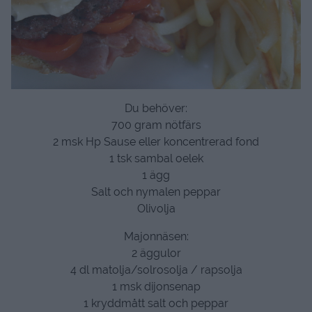
Du behöver:
700 gram nötfärs
2 msk Hp Sause eller koncentrerad fond
1 tsk sambal oelek
1 ägg
Salt och nymalen peppar
Olivolja
Majonnäsen:
2 äggulor
4 dl matolja/solrosolja / rapsolja
1 msk dijonsenap
1 kryddmått salt och peppar