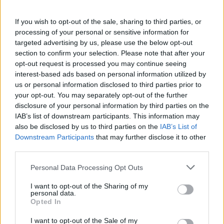
7
COMMENTS
If you wish to opt-out of the sale, sharing to third parties, or
äldsta
processing of your personal or sensitive information for
targeted advertising by us, please use the below opt-out
section to confirm your selection. Please note that after your
Hanna
opt-out request is processed you may continue seeing
interest-based ads based on personal information utilized by
14 år sedan
us or personal information disclosed to third parties prior to
Härlig helg med nytta i trädgården och god mat!
your opt-out. You may separately opt-out of the further
disclosure of your personal information by third parties on the
Svara
0
IAB’s list of downstream participants. This information may
also be disclosed by us to third parties on the
IAB’s List of
Downstream Participants
that may further disclose it to other
Mårtenssons kök
third parties.
14 år sedan
Personal Data Processing Opt Outs
Hemburgare, så gott! Pluspoäng för majon:)
I want to opt-out of the Sharing of my
personal data.
Svara
0
Opted In
I want to opt-out of the Sale of my
Helena