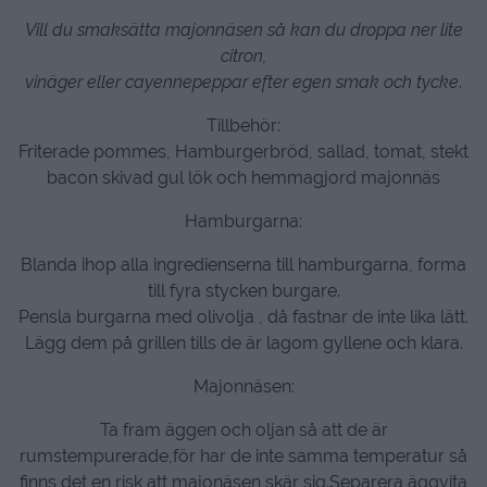
Vill du smaksätta majonnäsen så kan du droppa ner lite
citron,
vinäger eller cayennepeppar efter egen smak och tycke
.
Tillbehör:
Friterade pommes, Hamburgerbröd, sallad, tomat, stekt
bacon skivad gul lök och hemmagjord majonnäs
Hamburgarna:
Blanda ihop alla ingredienserna till hamburgarna, forma
till fyra stycken burgare.
Pensla burgarna med olivolja , då fastnar de inte lika lätt.
Lägg dem på grillen tills de är lagom gyllene och klara.
Majonnäsen:
Ta fram äggen och oljan så att de är
rumstempurerade,för har de inte samma temperatur så
finns det en risk att majonäsen skär sig.Separera äggvita