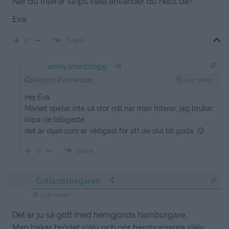
När du friterar strips vilka använder du helst då?
Eva
Svara
0
jennysmatblogg
Reply to
Eva Persson
14 år sedan
Hej Eva,
Märket spelar inte så stor roll när man friterar, jag brukar
köpa de billigaste.
det är oljan som är viktigast för att de ska bli goda. 🙂
0
Svara
Gotlandsbagaren
13 år sedan
Det är ju så gott med hemgjorda hamburgare.
Man bakar brödet själv och gör hamburgarna själv.