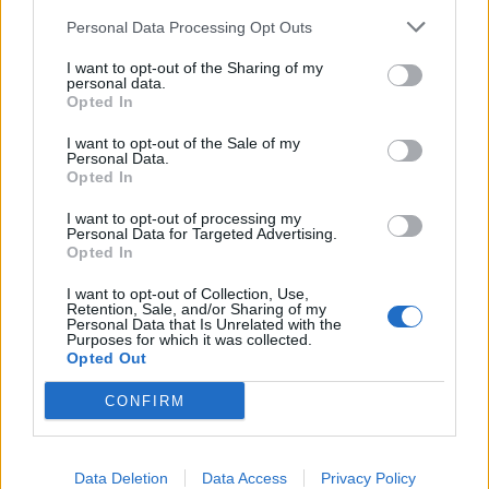
Personal Data Processing Opt Outs
I want to opt-out of the Sharing of my
personal data.
Opted In
I want to opt-out of the Sale of my
Personal Data.
Opted In
Och om ett par timmar kommer syster och hennes
I want to opt-out of processing my
familj hit, och det står grillat på menyn.
Personal Data for Targeted Advertising.
Ni har frågot om ”receptet” på laxknytena – det dyker
Opted In
upp på bloggen alldeles snart, så håll utkik.
I want to opt-out of Collection, Use,
Retention, Sale, and/or Sharing of my
Ha nu en riktigt trevlig lördag och påskafton
.
Personal Data that Is Unrelated with the
Purposes for which it was collected.
Opted Out
0
7 APRIL, 2012
CONFIRM
Data Deletion
Data Access
Privacy Policy