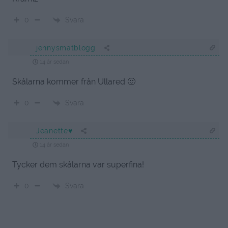
Svara
0
jennysmatblogg
14 år sedan
Skålarna kommer från Ullared 🙂
Svara
0
Jeanette♥
14 år sedan
Tycker dem skålarna var superfina!
Svara
0