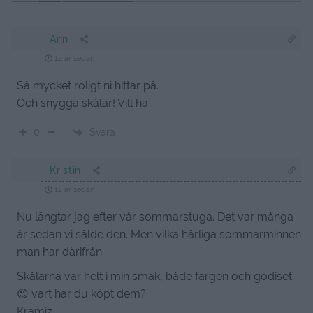
Ann
14 år sedan
Så mycket roligt ni hittar på.
Och snygga skålar! Vill ha
Svara
0
Kristin
14 år sedan
Nu längtar jag efter vår sommarstuga. Det var många
år sedan vi sålde den. Men vilka härliga sommarminnen
man har därifrån.
Skålarna var helt i min smak, både färgen och godiset
😉 vart har du köpt dem?
Kramiz