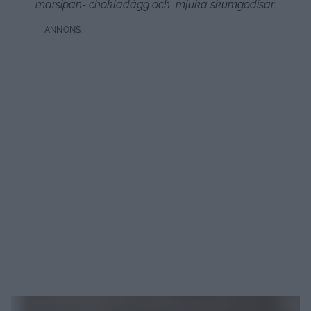
marsipan- chokladägg och mjuka skumgodisar.