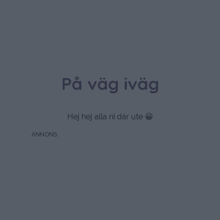
På väg iväg
Hej hej alla ni där ute 😀