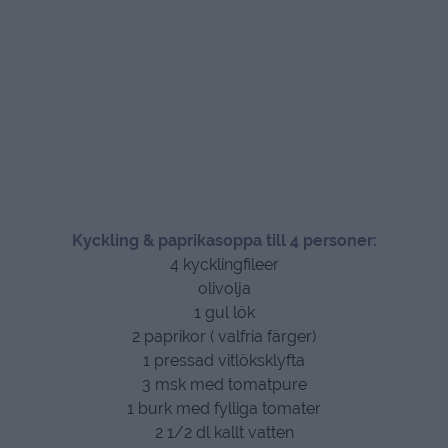
Kyckling & paprikasoppa till 4 personer:
4 kycklingfileer
olivolja
1 gul lök
2 paprikor ( valfria färger)
1 pressad vitlöksklyfta
3 msk med tomatpure
1 burk med fylliga tomater
2 1/2 dl kallt vatten