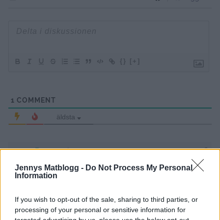
{}
[+]
1
COMMENT
äldsta
Fanny
10 år sedan
Jennys Matblogg -
Do Not Process My Personal
Information
Hej! Vart kommer silversiffrorna ifrån? 🙂
If you wish to opt-out of the sale, sharing to third parties, or
Svara
0
processing of your personal or sensitive information for
targeted advertising by us, please use the below opt-out