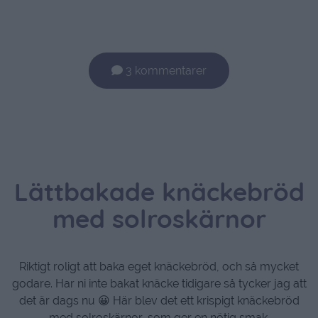
3 kommentarer
Lättbakade knäckebröd
med solroskärnor
Riktigt roligt att baka eget knäckebröd, och så mycket
godare. Har ni inte bakat knäcke tidigare så tycker jag att
det är dags nu 😀 Här blev det ett krispigt knäckebröd
med solroskärnor, som ger en nötig smak.