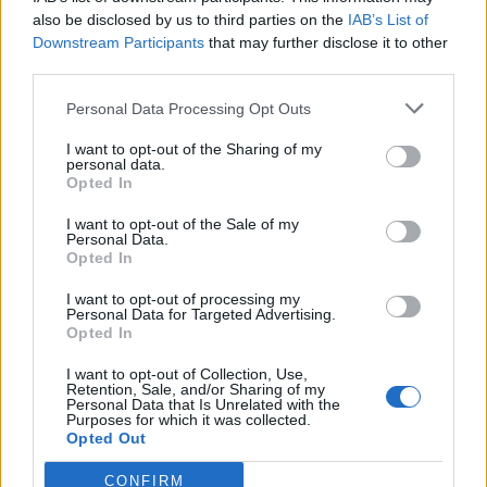
also be disclosed by us to third parties on the
IAB’s List of
God mörk fudge med
Downstream Participants
that may further disclose it to other
valnötter
third parties.
Personal Data Processing Opt Outs
Hej igen!
I want to opt-out of the Sharing of my
personal data.
Här står vi och bakar för fullt, det är både polkabräck och
Opted In
lyxiga tryfflar. Så jag tänkte det kunde passa med ett
annat godisrecept och då på en god
mörk fudge
–
I want to opt-out of the Sale of my
Personal Data.
toppad med valnötter
Opted In
I want to opt-out of processing my
Personal Data for Targeted Advertising.
Opted In
I want to opt-out of Collection, Use,
Retention, Sale, and/or Sharing of my
Personal Data that Is Unrelated with the
Purposes for which it was collected.
Opted Out
CONFIRM