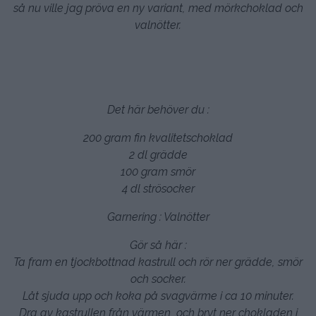
så nu ville jag pröva en ny variant, med mörkchoklad och
valnötter.
Det här behöver du :
200 gram fin kvalitetschoklad
2 dl grädde
100 gram smör
4 dl strösocker
Garnering : Valnötter
Gör så här :
Ta fram en tjockbottnad kastrull och rör ner grädde, smör
och socker.
Låt sjuda upp och koka på svagvärme i ca 10 minuter.
Dra av kastrullen från värmen, och bryt ner chokladen i