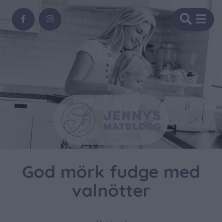
God mörk fudge med
valnötter