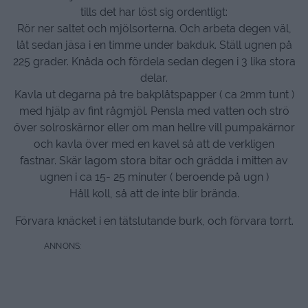
tills det har löst sig ordentligt:
Rör ner saltet och mjölsorterna. Och arbeta degen väl,
låt sedan jäsa i en timme under bakduk. Ställ ugnen på
225 grader. Knåda och fördela sedan degen i 3 lika stora
delar.
Kavla ut degarna på tre bakplåtspapper ( ca 2mm tunt )
med hjälp av fint rågmjöl. Pensla med vatten och strö
över solroskärnor eller om man hellre vill pumpakärnor
och kavla över med en kavel så att de verkligen
fastnar. Skär lagom stora bitar och grädda i mitten av
ugnen i ca 15- 25 minuter ( beroende på ugn )
Håll koll, så att de inte blir brända.
Förvara knäcket i en tätslutande burk, och förvara torrt.