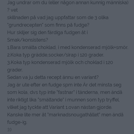
Jag undrar om du (eller någon annan kunnig människa)
? vet
skillnaden på vad jag uppfattar som de 3 olika
”grundrecepten” som finns på fudge?
Hur skiljer sig den färdiga fudgen åt i
Smak/konsistens?
1.Bara smälta choklad, i med kondenserad mjölk+smör.
2.Koka typ grädde,socker/sirap i 120 grader.
3.Koka typ kondenserad mjölk och choklad i 120
grader.
Sedan va ju detta recept ännu en variant?
Jag är ute efter en fudge spm inte Är det minsta seg
som kola, dvs typ inte ”fastnar” i tänderna, men ändå
inte riktigt lika ”smältande” i munnen som typ tryffel,
vilket jag tyckte att Variant 1.ovan nästan gjorde.
Kanske lite mer åt ”marknadsnougathållet” men ändå
fudge-ig.
:):)