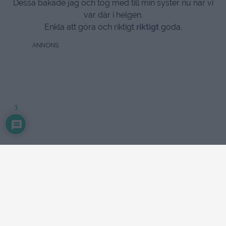
Dessa bakade jag och tog med till min syster nu när vi
var där i helgen.
Enkla att göra och riktigt
riktigt
goda.
3