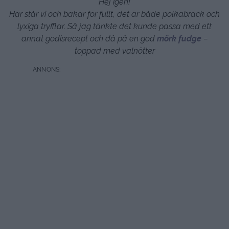
Hej igen!
Här står vi och bakar för fullt, det är både polkabräck och
lyxiga tryfflar. Så jag tänkte det kunde passa med ett
annat godisrecept och då på en god
mörk fudge
–
toppad med valnötter