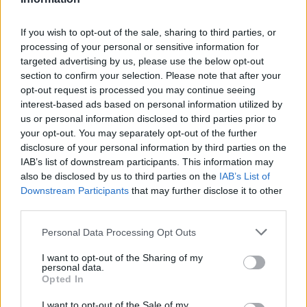
If you wish to opt-out of the sale, sharing to third parties, or
Prenumerera
Logga in
processing of your personal or sensitive information for
targeted advertising by us, please use the below opt-out
section to confirm your selection. Please note that after your
opt-out request is processed you may continue seeing
interest-based ads based on personal information utilized by
us or personal information disclosed to third parties prior to
{}
[+]
your opt-out. You may separately opt-out of the further
disclosure of your personal information by third parties on the
IAB’s list of downstream participants. This information may
also be disclosed by us to third parties on the
IAB’s List of
3
COMMENTS
Downstream Participants
that may further disclose it to other
third parties.
äldsta
Personal Data Processing Opt Outs
Josefin Karlsson
I want to opt-out of the Sharing of my
personal data.
11 år sedan
Opted In
Det här receptet skiljer sig lite från dina andra med
I want to opt-out of the Sale of my