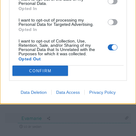
Personal Data.
mjölkchoklad. Varför? Är det annorlunda med mörk
Opted In
choklad? Tex är det ingen sirap i detta och smöret ska
koka med från början istället för att läggas i efteråt. Blir
I want to opt-out of processing my
Personal Data for Targeted Advertising.
konsistensen den samma? Har gjort lakritsfudge och
Opted In
en annan med jätte bra resultat.
I want to opt-out of Collection, Use,
Retention, Sale, and/or Sharing of my
Svara
0
Personal Data that Is Unrelated with the
Purposes for which it was collected.
Opted Out
Jenny Warsen
CONFIRM
Reply to
Josefin Karlsson
11 år sedan
Denna blir en smuligare fudge 🙂 Det är en smaksak hur
man vill ha den.
Data Deletion
Data Access
Privacy Policy
0
Svara
Evamarie
10 år sedan