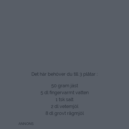
Det här behöver du till 3 plåtar :
50 gram jäst
5 dl fingervarmt vatten
1 tsk salt
2 dl vetemjöl
8 dl grovt rågmjöl