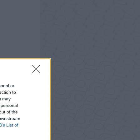
sonal or
ection to
ou may
 personal
out of the
 downstream
B’s List of