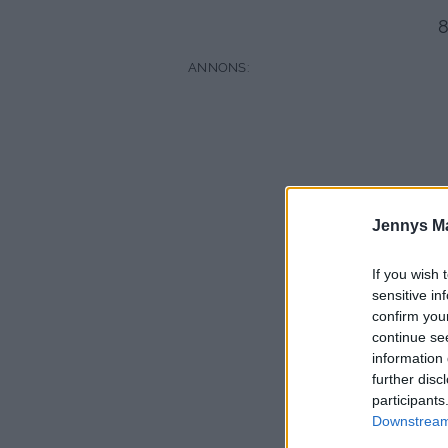
8
Jennys M
If you wish 
sensitive in
confirm you
continue se
information 
further disc
participants
Downstream 