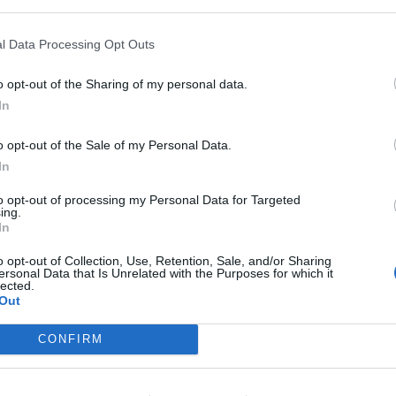
r ( eller te.x pumpakärnor )
l Data Processing Opt Outs
Gör så här:
 rör ner vattnet och rör tills det har löst sig
o opt-out of the Sharing of my personal data.
ordentligt:
In
na. Och arbeta degen väl, låt sedan jäsa i en
o opt-out of the Sale of my Personal Data.
gnen på 225 grader. Knåda och fördela sedan
In
 i 3 lika stora delar.
låtspapper ( ca 2mm tunt ) med hjälp av fint
to opt-out of processing my Personal Data for Targeted
ing.
h strö över solroskärnor eller om man hellre
In
la över med en kavel så att de verkligen
o opt-out of Collection, Use, Retention, Sale, and/or Sharing
tar och grädda i mitten av ugnen i ca 15- 25
ersonal Data that Is Unrelated with the Purposes for which it
lected.
r ( beroende på ugn )
Out
 så att de inte blir brända.
CONFIRM
 tätslutande burk, och förvara torrt.