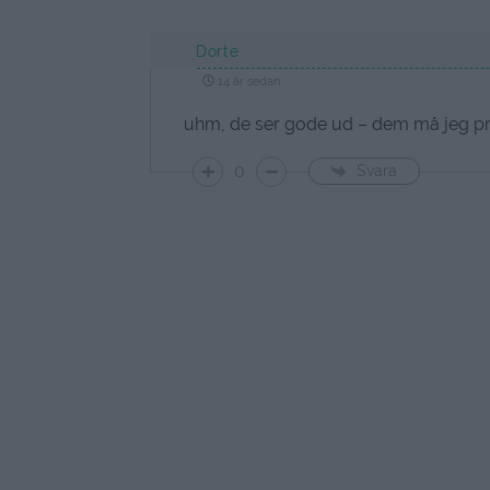
Dorte
14 år sedan
uhm, de ser gode ud – dem må jeg pr
0
Svara