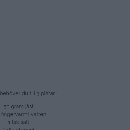
behöver du till 3 plåtar :
50 gram jäst
l fingervarmt vatten
1 tsk salt
2 dl vetemjöl