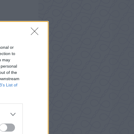
sonal or
ection to
ou may
 personal
out of the
 downstream
B’s List of