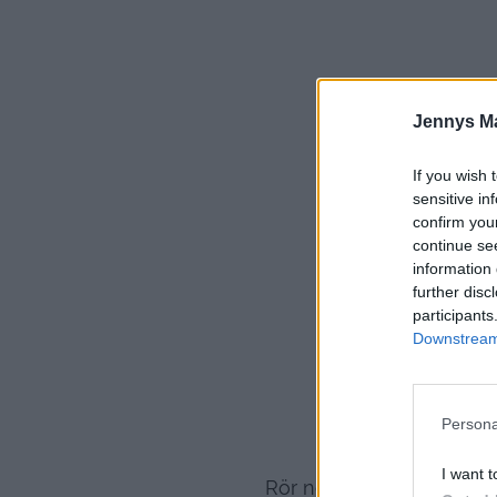
Jennys M
If you wish 
sensitive in
confirm you
Så här g
continue se
600 gram k
information 
2
further disc
participants
2 näv
Downstream 
3 
1 dl 
Persona
Smält choklad
I want t
Rör ner jordnötter, pist