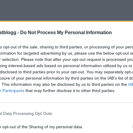
atblogg -
Do Not Process My Personal Information
to opt-out of the sale, sharing to third parties, or processing of your per
formation for targeted advertising by us, please use the below opt-out s
r selection. Please note that after your opt-out request is processed y
år Leilas orginalrecept :
eing interest-based ads based on personal information utilized by us or
valitetschoklad minst 70 %
disclosed to third parties prior to your opt-out. You may separately opt-
 påsar dumlekola
losure of your personal information by third parties on the IAB’s list of
. This information may also be disclosed by us to third parties on the
IA
ar mini marshmallows
Participants
that may further disclose it to other third parties.
dl salta jordnötter
skalade pistagenötter
l Data Processing Opt Outs
Gör så här :
en sakta över ett vattenbad.
o opt-out of the Sharing of my personal data.
agenötter, marshmallows och dumlekolor.