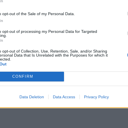
In
orm klädd med bakplåtspapper.
t stelna i kylskåp.
o opt-out of the Sale of my Personal Data.
dan i lagom stora bitar.
In
to opt-out of processing my Personal Data for Targeted
…. Klart att serveras
ing.
In
20 NOVEMBER, 2011
o opt-out of Collection, Use, Retention, Sale, and/or Sharing
ersonal Data that Is Unrelated with the Purposes for which it
lected.
Out
CONFIRM
Data Deletion
Data Access
Privacy Policy