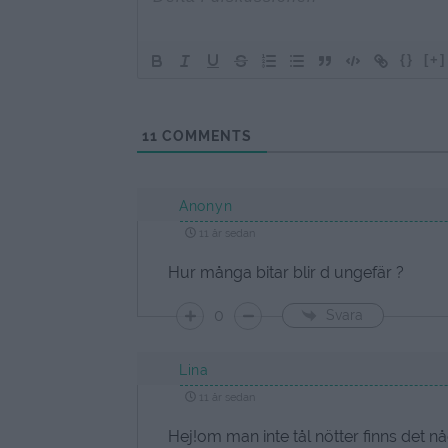
{}
[+]
11
COMMENTS
Anonyn
11 år sedan
Hur många bitar blir d ungefär ?
0
Svara
Lina
11 år sedan
Hej!om man inte tål nötter finns det n