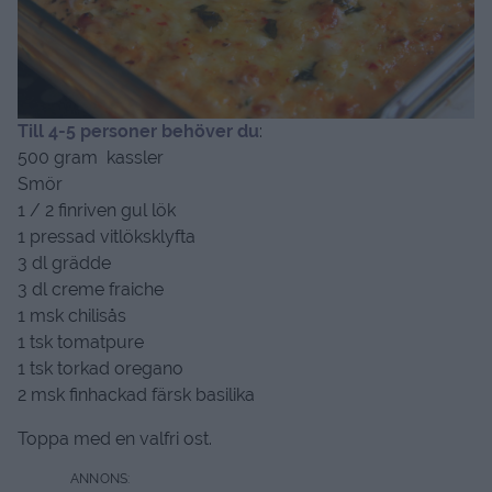
Till 4-5 personer behöver du
:
500 gram kassler
Smör
1 / 2 finriven gul lök
1 pressad vitlöksklyfta
3 dl grädde
3 dl creme fraiche
1 msk chilisås
1 tsk tomatpure
1 tsk torkad oregano
2 msk finhackad färsk basilika
Toppa med en valfri ost.