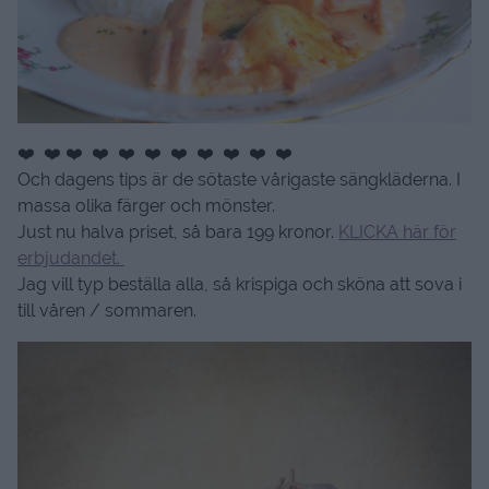
❤️ ❤️ ❤️ ❤️ ❤️ ❤️ ❤️ ❤️ ❤️ ❤️ ❤️
Och dagens tips är de sötaste vårigaste sängkläderna. I
massa olika färger och mönster.
Just nu halva priset, så bara 199 kronor.
KLICKA här för
erbjudandet.
Jag vill typ beställa alla, så krispiga och sköna att sova i
till våren / sommaren.