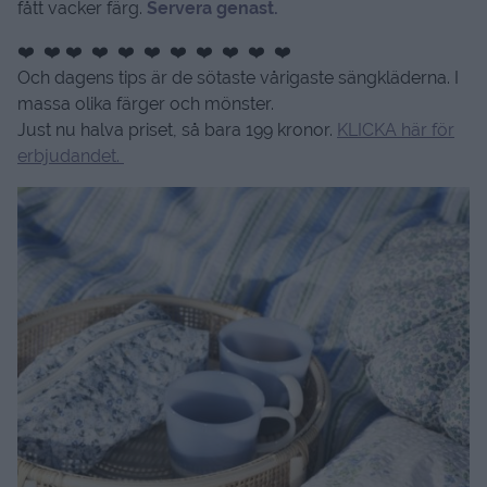
fått vacker färg.
Servera genast.
❤️ ❤️ ❤️ ❤️ ❤️ ❤️ ❤️ ❤️ ❤️ ❤️ ❤️
Och dagens tips är de sötaste vårigaste sängkläderna. I
massa olika färger och mönster.
Just nu halva priset, så bara 199 kronor.
KLICKA här för
erbjudandet.