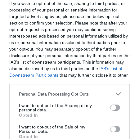
If you wish to opt-out of the sale, sharing to third parties, or
processing of your personal or sensitive information for
targeted advertising by us, please use the below opt-out
1
COMMENT
section to confirm your selection. Please note that after your
opt-out request is processed you may continue seeing
äldsta
interest-based ads based on personal information utilized by
us or personal information disclosed to third parties prior to
your opt-out. You may separately opt-out of the further
Ingmari Lindholm
disclosure of your personal information by third parties on the
2 år sedan
IAB’s list of downstream participants. This information may
also be disclosed by us to third parties on the
IAB’s List of
Positivt man blir glad av detta 😀
Downstream Participants
that may further disclose it to other
third parties.
Svara
0
Personal Data Processing Opt Outs
I want to opt-out of the Sharing of my
personal data.
Opted In
I want to opt-out of the Sale of my
Personal Data.
Opted In