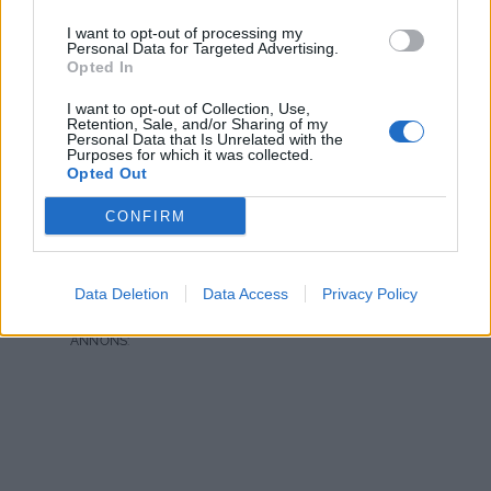
I want to opt-out of processing my
Personal Data for Targeted Advertising.
Opted In
INNEHÅLLER ANNONSLÄNK
I want to opt-out of Collection, Use,
Retention, Sale, and/or Sharing of my
Personal Data that Is Unrelated with the
FALUGRATÄNG MED
Purposes for which it was collected.
Opted Out
SMAK AV AJVAR
CONFIRM
En ajvargratäng med korv, pasta och en krämig sås –
Data Deletion
Data Access
Privacy Policy
tomma tallrikar efter måltiden är ett bra betyg.