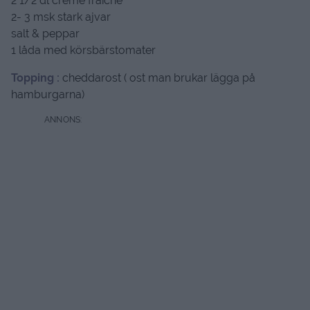
2 1/2 dl creme fraiche
2- 3 msk stark ajvar
salt & peppar
1 låda med körsbärstomater
Topping :
cheddarost ( ost man brukar lägga på
hamburgarna)