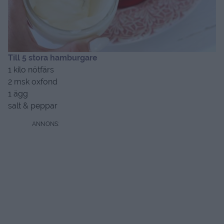
T
ill 5 stora hamburgare
1 kilo nötfärs
2 msk oxfond
1 ägg
salt & peppar