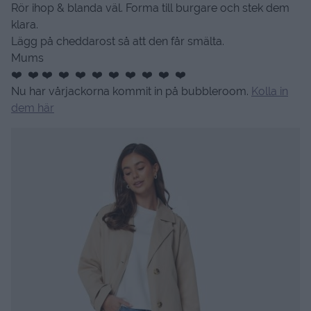
Rör ihop & blanda väl. Forma till burgare och stek dem
klara.
Lägg på cheddarost så att den får smälta.
Mums
❤️ ❤️ ❤️ ❤️ ❤️ ❤️ ❤️ ❤️ ❤️ ❤️ ❤️
Nu har vårjackorna kommit in på bubbleroom.
Kolla in
dem här