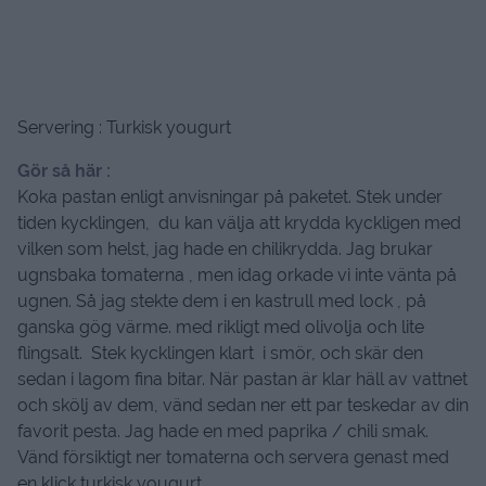
Servering : Turkisk yougurt
Gör så här :
Koka pastan enligt anvisningar på paketet. Stek under
tiden kycklingen, du kan välja att krydda kyckligen med
vilken som helst, jag hade en chilikrydda. Jag brukar
ugnsbaka tomaterna , men idag orkade vi inte vänta på
ugnen. Så jag stekte dem i en kastrull med lock , på
ganska gög värme. med rikligt med olivolja och lite
flingsalt. Stek kycklingen klart i smör, och skär den
sedan i lagom fina bitar. När pastan är klar häll av vattnet
och skölj av dem, vänd sedan ner ett par teskedar av din
favorit pesta. Jag hade en med paprika / chili smak.
Vänd försiktigt ner tomaterna och servera genast med
en klick turkisk yougurt.