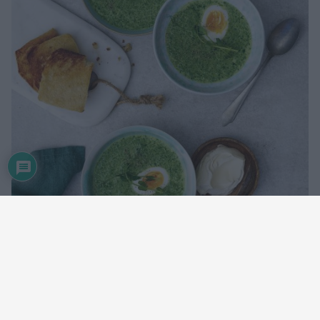
Det här behöver du till 4 portioner:
500 gram spenat ( jag hade fryst )
1 gul lök
smör