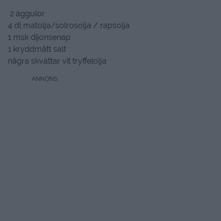
2 äggulor
4 dl matolja/solrosolja / rapsolja
1 msk dijonsenap
1 kryddmått salt
några skvättar vit tryffelolja