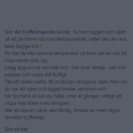
Gör din tryffelmajonäs så här :
Ta fram äggen och oljan
så att de hinner bli rumstempurerade, ( eller ska de vara
kalla bägge två )
för har de inte samma temperatur så finns det en risk att
majonäsen skär sig.
Lägg äggulorna i en skål och , häll över senap , salt och
peppar och vispa det fluffigt.
Tillsätt sedan sakta, till en början droppvis oljan. Men när
du ser att oljan och ägget binder samman och
blir tjockare så kan du hälla i mer åt gången, viktigt att
vispa hela tiden med elvispen.
När all olja är i så är den färdig. Smaka av med några
skvättar tryffelolja.
Gör så här: