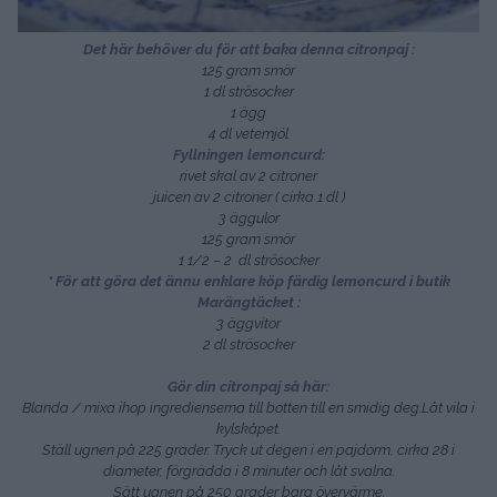
Det här behöver du för att baka denna citronpaj :
125 gram smör
1 dl strösocker
1 ägg
4 dl vetemjöl
Fyllningen lemoncurd:
rivet skal av 2 citroner
juicen av 2 citroner ( cirka 1 dl )
3 äggulor
125 gram smör
1 1/2 – 2 dl strösocker
* För att göra det ännu enklare köp färdig lemoncurd i butik
Marängtäcket :
3 äggvitor
2 dl strösocker
Gör din citronpaj så här:
Blanda / mixa ihop ingredienserna till botten till en smidig deg.Låt vila i
kylskåpet.
Ställ ugnen på 225 grader. Tryck ut degen i en pajdorm, cirka 28 i
diameter, förgrädda i 8 minuter och låt svalna.
Sätt ugnen på 250 grader bara övervärme.