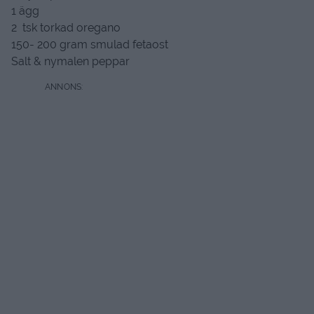
1 ägg
2 tsk torkad oregano
150- 200 gram smulad fetaost
Salt & nymalen peppar