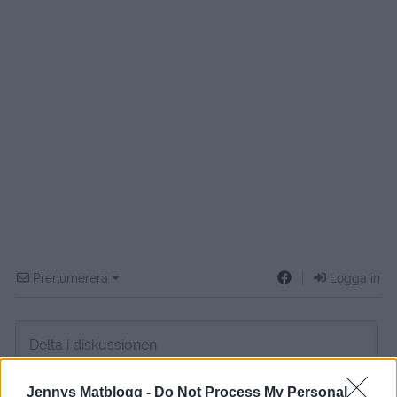
Prenumerera
Logga in
Jennys Matblogg -
Do Not Process My Personal