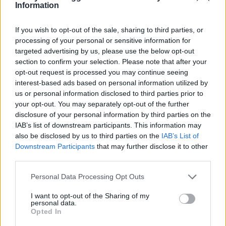
Information
2
If you wish to opt-out of the sale, sharing to third parties, or
COMMENTS
processing of your personal or sensitive information for
äldsta
targeted advertising by us, please use the below opt-out
section to confirm your selection. Please note that after your
opt-out request is processed you may continue seeing
Eleonor
interest-based ads based on personal information utilized by
us or personal information disclosed to third parties prior to
2 år sedan
your opt-out. You may separately opt-out of the further
Hur länge ska dom tillredas i ugnen?
disclosure of your personal information by third parties on the
IAB’s list of downstream participants. This information may
also be disclosed by us to third parties on the
IAB’s List of
Svara
0
Downstream Participants
that may further disclose it to other
third parties.
Lena
Personal Data Processing Opt Outs
2 år sedan
I want to opt-out of the Sharing of my
Hur länge ska de stå i ugnen?????
personal data.
Opted In
Svara
0