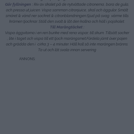
Gör fyllningen :
Riv av skalet på de nytvättade citronerna, bara de gula,
och pressa ut juicen. Vispa samman citronjuice, skal och äggulor. Smält
smöret & vänd ner sockret & citronblandningen.Sjud på svag värme tills
krämen tjocknar. Ställ den svalt & låt den kallna och häll i pajskalet.
Till Marängtäcket :
Vispa äggvitorna i en ren bunke med rena vispar, till skum. Tillsätt socker
, lite i taget och vispa till ett tjock marängsmet.Fördela jämt över pajen
och grädda den i cirka 3 – 4 minuter. Håll koll så inte marängen bränns.
Ta ut och låt svala innan servering