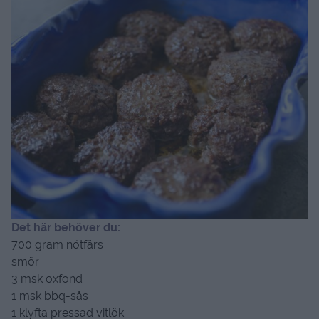
Det här behöver du:
700 gram nötfärs
smör
3 msk oxfond
1 msk bbq-sås
1 klyfta pressad vitlök