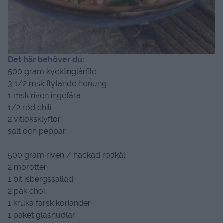
Det här behöver du:
500 gram kycklinglårfile
3 1/2 msk flytande honung
1 msk riven ingefära
1/2 röd chili
2 vitlöksklyftor
salt och peppar
500 gram riven / hackad rödkål
2 morötter
1 bit isbergssallad
2 pak choi
1 kruka färsk koriander
1 paket glasnudlar