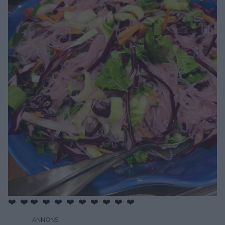
❤️ ❤️ ❤️ ❤️ ❤️ ❤️ ❤️ ❤️ ❤️ ❤️ ❤️