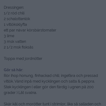
Dressingen:
1/2 röd chili
2 schalottenlök
1 vitlöksklyfta
ett par nävar körsbärstomater
3 lime
3 msk vatten
2 1/2 msk fisksås
Toppa med jordnötter
Gör så här:
Rör ihop honung, finhackad chili, ingefära och pressad
vitlök. Vänd inpå med kycklingen och salta & peppra.
Stek kycklingen ( eller gör den färdig i ugnen på 200
grader ) Låt svalna.
Skär kål och morötter tunt i strimlor, lika så salladen och