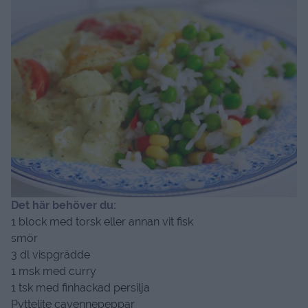
Det här behöver du:
1 block med torsk eller annan vit fisk
smör
3 dl vispgrädde
1 msk med curry
1 tsk med finhackad persilja
Pyttelite cayennepeppar