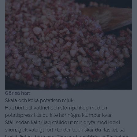
Gör så här:
Skala och koka potatisen mjuk.
Häll bort allt vattnet och stompa ihop med en
potatispress tills du inte har några klumpar kvar.
Ställ sedan kallt ( jag ställde ut min gryta med lock i
snön, gick väldigt fort ) Under tiden skär du fläsket, så