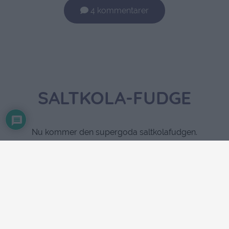
4 kommentarer
SALTKOLA-FUDGE
Nu kommer den supergoda saltkolafudgen.
Denna bara måste ni prova snarast.