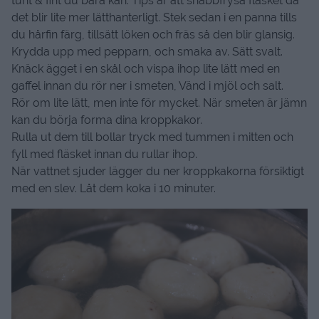
tunt & fint du bara kan. Tips är att snabbfrysa fläsket då
det blir lite mer lätthanterligt. Stek sedan i en panna tills
du hårfin färg, tillsätt löken och fräs så den blir glansig.
Krydda upp med pepparn, och smaka av. Sätt svalt.
Knäck ägget i en skål och vispa ihop lite lätt med en
gaffel innan du rör ner i smeten, Vänd i mjöl och salt.
Rör om lite lätt, men inte för mycket. När smeten är jämn
kan du börja forma dina kroppkakor.
Rulla ut dem till bollar tryck med tummen i mitten och
fyll med fläsket innan du rullar ihop.
När vattnet sjuder lägger du ner kroppkakorna försiktigt
med en slev. Låt dem koka i 10 minuter.