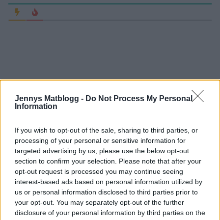
Jennys Matblogg -
Do Not Process My Personal
Information
If you wish to opt-out of the sale, sharing to third parties, or
processing of your personal or sensitive information for
SMÅ VITA KROPPKAKOR
targeted advertising by us, please use the below opt-out
section to confirm your selection. Please note that after your
opt-out request is processed you may continue seeing
I dag ska jag till Öland för att koka kroppkakor med
interest-based ads based on personal information utilized by
Mickes systrar. Och julbaka en gnutta. Följ med mig på
us or personal information disclosed to third parties prior to
Instagram så kan ni haka på. Heter Jennys Matblogg
your opt-out. You may separately opt-out of the further
även där.
disclosure of your personal information by third parties on the