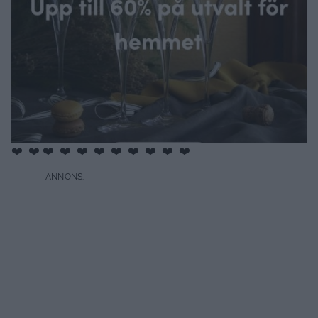
❤️ ❤️ ❤️ ❤️ ❤️ ❤️ ❤️ ❤️ ❤️ ❤️ ❤️