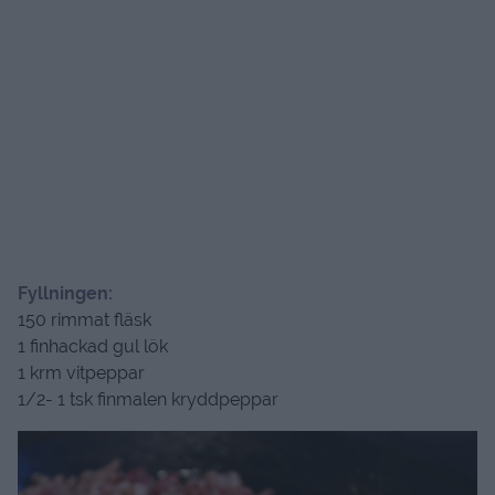
Fyllningen:
150 rimmat fläsk
1 finhackad gul lök
1 krm vitpeppar
1/2- 1 tsk finmalen kryddpeppar