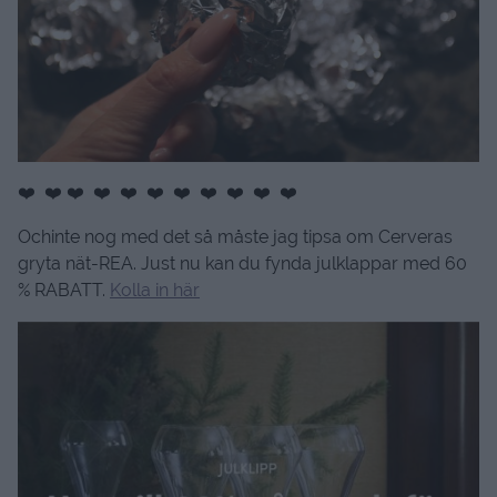
❤️ ❤️ ❤️ ❤️ ❤️ ❤️ ❤️ ❤️ ❤️ ❤️ ❤️
Ochinte nog med det så måste jag tipsa om Cerveras
gryta nät-REA. Just nu kan du fynda julklappar med 60
% RABATT.
Kolla in här