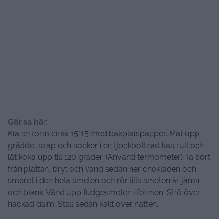
Gör så här:
Klä en form cirka 15*15 med bakplåtspapper. Mät upp
grädde, sirap och socker i en tjockbottnad kastrull och
låt koka upp till 120 grader. (Använd termometer) Ta bort
från plattan, bryt och vänd sedan ner chokladen och
smöret i den heta smeten och rör tills smeten är jämn
och blank. Vänd upp fudgesmeten i formen. Strö över
hackad daim. Ställ sedan kallt över natten.