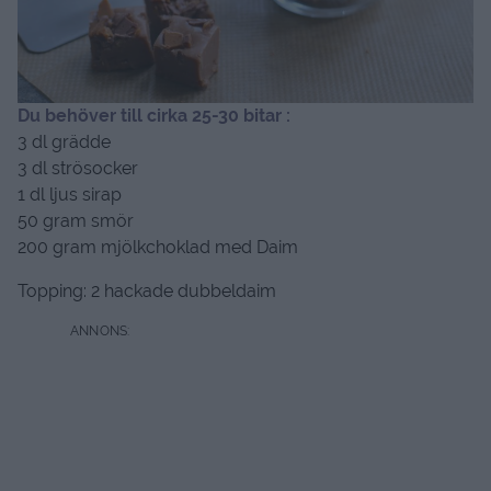
Du behöver till cirka 25-30 bitar :
3 dl grädde
3 dl strösocker
1 dl ljus sirap
50 gram smör
200 gram mjölkchoklad med Daim
Topping: 2 hackade dubbeldaim