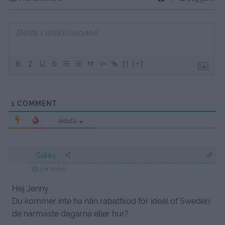
{}
[+]
1
COMMENT
äldsta
Gülay
3 år sedan
Hej Jenny
Du kommer inte ha nån rabattkod för ideal of Sweden
de närmaste dagarna eller hur?