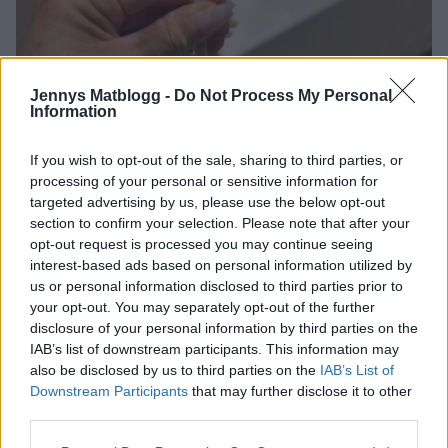
Jennys Matblogg -
Do Not Process My Personal
Information
If you wish to opt-out of the sale, sharing to third parties, or
Jag har dessa champagneglasen – så fina och goda att
processing of your personal or sensitive information for
dricka ur. Du hittar dem
här
targeted advertising by us, please use the below opt-out
Bättre att klicka hem än att springa omkring och leta i
section to confirm your selection. Please note that after your
butik, för de är oftast slut där.
opt-out request is processed you may continue seeing
interest-based ads based on personal information utilized by
us or personal information disclosed to third parties prior to
Sedan mina fiiiina vinglas,
your opt-out. You may separately opt-out of the further
disclosure of your personal information by third parties on the
IAB’s list of downstream participants. This information may
also be disclosed by us to third parties on the
IAB’s List of
Downstream Participants
that may further disclose it to other
third parties.