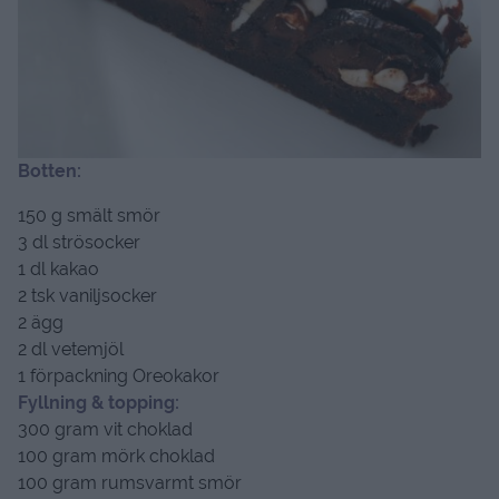
Botten:
150 g smält smör
3 dl strösocker
1 dl kakao
2 tsk vaniljsocker
2 ägg
2 dl vetemjöl
1 förpackning Oreokakor
Fyllning & topping:
300 gram vit choklad
100 gram mörk choklad
100 gram rumsvarmt smör