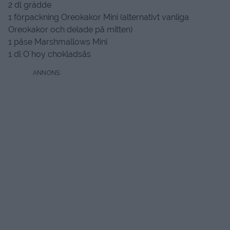
2 dl grädde
1 förpackning Oreokakor Mini (alternativt vanliga
Oreokakor och delade på mitten)
1 påse Marshmallows Mini
1 dl O´hoy chokladsås