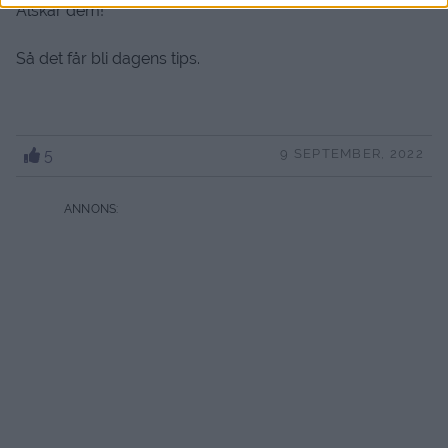
Älskar dem!
Så det får bli dagens tips.
5
9 SEPTEMBER, 2022