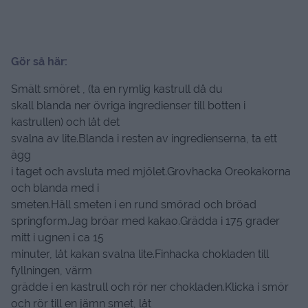
Gör så här:
Smält smöret , (ta en rymlig kastrull då du
skall blanda ner övriga ingredienser till botten i
kastrullen) och låt det
svalna av lite.Blanda i resten av ingredienserna, ta ett
ägg
i taget och avsluta med mjölet.Grovhacka Oreokakorna
och blanda med i
smeten.Häll smeten i en rund smörad och bröad
springform.Jag bröar med kakao.Grädda i 175 grader
mitt i ugnen i ca 15
minuter, låt kakan svalna lite.Finhacka chokladen till
fyllningen, värm
grädde i en kastrull och rör ner chokladen.Klicka i smör
och rör till en jämn smet, låt