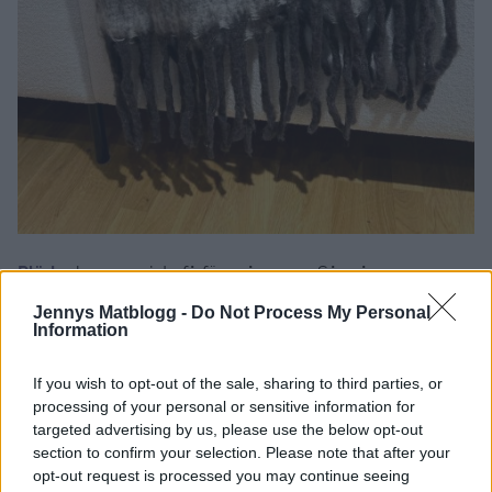
Plädar
kan man inte få för många av. Så många snygga
hade de nu.
Jennys Matblogg -
Do Not Process My Personal
Sedan har jag suttit i telefonkö för att få köpa ved. Men
Information
alltså det är omöjligt, slutsålt överallt.
Så det kanske inte är så dumt ändå att bunkra upp med
If you wish to opt-out of the sale, sharing to third parties, or
massa filtar och plädar inför den kommande vintern.
processing of your personal or sensitive information for
targeted advertising by us, please use the below opt-out
section to confirm your selection. Please note that after your
Kram på er där ute.
opt-out request is processed you may continue seeing