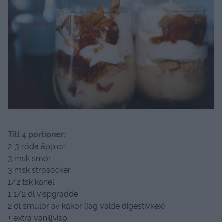
Till 4 portioner:
2-3 röda äpplen
3 msk smör
3 msk strösocker
1/2 tsk kanel
1 1/2 dl vispgrädde
2 dl smulor av kakor (jag valde digestivkex)
+ extra vaniljvisp