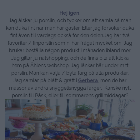
Hej igen,
Jag älskar ju porslin, och tycker om att samla så man
kan duka fint när man har gäster. Eller jag försöker duka
fint även till vardags också för den delen.Jag har två
favoriter / finporslin som ni har frågat mycket om. Jag
brukar beställa någon produkt i månaden ibland mer.
Jag gillar ju nätshopping, och de finns b.la att klicka
hem på Åhlens webshop. Jag länkar här under mitt
porslin. Man kan välja / byta färg på alla produkter.
Jag samlar på blått & grått i
Gerbera
, men de har
massor av andra snyggelisnygga färger. Kanske nytt
porslin till Påsk, eller till sommarens grillmiddagar?