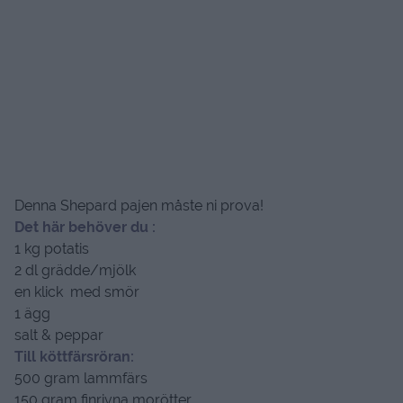
Denna Shepard pajen måste ni prova!
Det här behöver du :
1 kg potatis
2 dl grädde/mjölk
en klick med smör
1 ägg
salt & peppar
Till köttfärsröran:
500 gram lammfärs
150 gram finrivna morötter