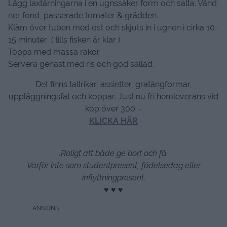
Lägg laxtärningarna i en ugnssäker form och salta. Vänd
ner fond, passerade tomater & grädden.
Kläm över tuben med ost och skjuts in i ugnen i cirka 10-
15 minuter ( tills fisken är klar )
Toppa med massa räkor.
Servera genast med ris och god sallad.
Det finns tallrikar, assietter, gratängformar,
uppläggningsfat och koppar. Just nu fri hemleverans vid
köp över 300 :-
KLICKA HÄR
.
Roligt att både ge bort och få.
Varför inte som studentpresent, födelsedag eller
inflyttningpresent.
♥ ♥ ♥