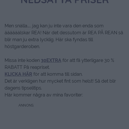
NEDSATTA PRISER
Men snälla….. jag kan ju inte vara den enda som
äääääälskar REA! När det dessutom är REA PÅ REAN så
blir man ju extra lycklig. Här ska fyndas till
höstgarderoben.
Missa inte koden
30EXTRA
för att få ytterligare 30 %
RABATT På reapriset.
KLICKA HÄR
för att komma till sidan.
Det är verkligen hur mycket fint som helst! Så det blir
dagens tipselitips.
Här kommer några av mina favoriter: