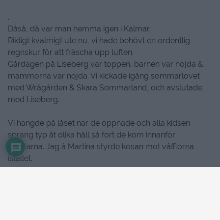
.
Dåså, då var man hemma igen i Kalmar.
Riktigt kvalmigt ute nu, vi hade behövt en ordentlig
regnskur för att fräscha upp luften.
Gårdagen på Liseberg var toppen, barnen var nöjda &
mammorna var nöjda. Vi kickade igång sommarlovet
med Wrågården & Skara Sommarland, och avslutade
med Liseberg.
Vi hängde på låset när de öppnade och alla kidsen
sprang typ åt olika håll så fort de kom innanför
grindarna. Jag å Martina styrde kosan mot våfflorna
istället.