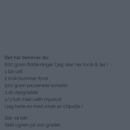
Det här behöver du:
600 gram fisktärningar ( jag skar ner torsk & lax )
1 tsk salt
2 msk hummer fond
500 gram passerade tomater
3 dl vispgrädde
1/2 tub med valfri mjukost
( jag hade en med smak av chipotle )
Gör så här:
Ställ ugnen på 200 grader.