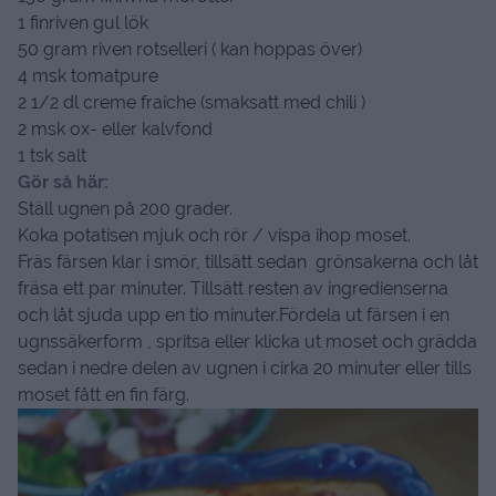
1 finriven gul lök
50 gram riven rotselleri ( kan hoppas över)
4 msk tomatpure
2 1/2 dl creme fraiche (smaksatt med chili )
2 msk ox- eller kalvfond
1 tsk salt
Gör så här:
Ställ ugnen på 200 grader.
Koka potatisen mjuk och rör / vispa ihop moset.
Fräs färsen klar i smör, tillsätt sedan grönsakerna och låt
fräsa ett par minuter. Tillsätt resten av ingredienserna
och låt sjuda upp en tio minuter.Fördela ut färsen i en
ugnssäkerform , spritsa eller klicka ut moset och grädda
sedan i nedre delen av ugnen i cirka 20 minuter eller tills
moset fått en fin färg.